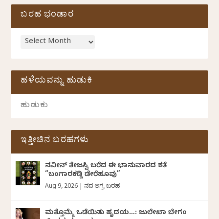
ಬರಹ ಭಂಡಾರ
ಹಳೆಯವನ್ನು ಹುಡುಕಿ
ಇತ್ತೀಚಿನ ಬರಹಗಳು
ನವೀನ್‌ ತೇಜಸ್ವಿ ಬರೆದ ಈ ಭಾನುವಾರದ ಕತೆ
“ಬಂಗಾರಕಡ್ಡಿ ಡೇರೆಹೂವು”
Aug 9, 2026
|
ದಿನದ ಅಗ್ರ ಬರಹ
ಮತ್ತೊಮ್ಮೆ ಒಡೆಯಿತು ಹೃದಯ…: ಜುಲೇಖಾ ಬೇಗಂ