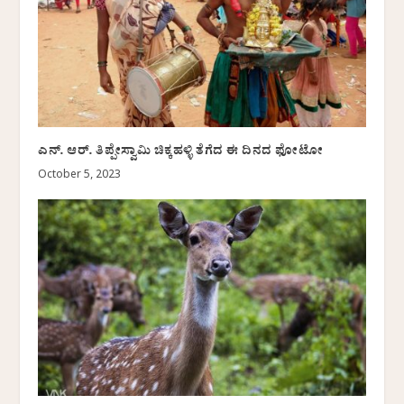
ಎನ್. ಆರ್. ತಿಪ್ಪೇಸ್ವಾಮಿ ಚಿಕ್ಕಹಳ್ಳಿ ತೆಗೆದ ಈ ದಿನದ ಫೋಟೋ
October 5, 2023