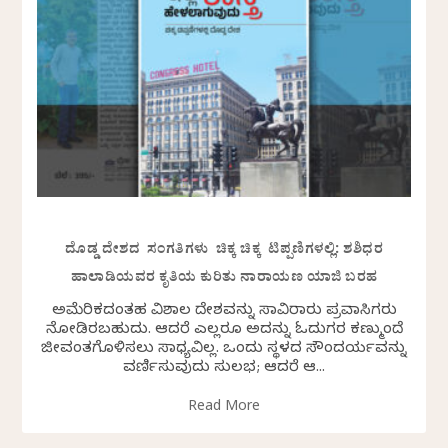
ದೊಡ್ಡ ದೇಶದ ಸಂಗತಿಗಳು ಚಿಕ್ಕ ಚಿಕ್ಕ ಟಿಪ್ಪಣಿಗಳಲ್ಲಿ: ಶಶಿಧರ
ಹಾಲಾಡಿಯವರ ಕೃತಿಯ ಕುರಿತು ನಾರಾಯಣ ಯಾಜಿ ಬರಹ
ಅಮೆರಿಕದಂತಹ ವಿಶಾಲ ದೇಶವನ್ನು ಸಾವಿರಾರು ಪ್ರವಾಸಿಗರು
ನೋಡಿರಬಹುದು. ಆದರೆ ಎಲ್ಲರೂ ಅದನ್ನು ಓದುಗರ ಕಣ್ಮುಂದೆ
ಜೀವಂತಗೊಳಿಸಲು ಸಾಧ್ಯವಿಲ್ಲ. ಒಂದು ಸ್ಥಳದ ಸೌಂದರ್ಯವನ್ನು
ವರ್ಣಿಸುವುದು ಸುಲಭ; ಆದರೆ ಆ...
Read More