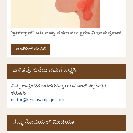
‘ಸ್ಟಾರ್ಟ್ ಸ್ಟಾಪ್’ ಆಟ ಮತ್ತು ವಡಬಾನಲ: ಕ್ಷಮಾ ವಿ ಭಾನುಪ್ರಕಾಶ್
ಜೂನಿಯರ್ ಸಂಪಿಗೆ
ಕುಳಿತಲ್ಲೇ ಬರೆದು ನಮಗೆ ಸಲ್ಲಿಸಿ
ನಿಮ್ಮ ಅಪ್ರಕಟಿತ ಬರಹಗಳನ್ನು ಯುನಿಕೋಡ್ ನಲ್ಲಿ ಇಲ್ಲಿಗೆ
ಕಳುಹಿಸಿ
editor@kendasampige.com
ನಮ್ಮ ಸೋಷಿಯಲ್‌ ಮೀಡಿಯಾ