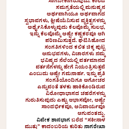
ಸಾಗಬೇಕಾಗಿರುವುದು. ಕಾಲದ
ಸಮಗ್ರತೆಯಲ್ಲಿ ಮನುಷ್ಯನ
ಅರ್ಥವಾಗಿಯೂ ಅರ್ಥವಾಗದ
ಸ್ವಭಾವಗಳು, ಕ್ಲೀಷೆಯೆನಿಸುವ ವ್ಯಕ್ತಿತ್ವಗಳನ್ನು
ಅರ್ಥೈಸಿಕೊಳ್ಳುವುದು ಕೆಲವೊಮ್ಮೆ ಸುಲಭ,
ಇನ್ನು ಕೆಲವೊಮ್ಮೆ ಅಷ್ಟೇ ಕಷ್ಟಕರವೂ ಆಗಿ
ಪರಿಣಮಿಸುತ್ತದೆ. ಘಟಿಸಿಹೋದ
ಸಂಗತಿಗಳಿಂದ ಕಲಿತ ಚಿಕ್ಕ ಪುಟ್ಟ
ಅನುಭವಗಳು, ವಿಚಾರಗಳು ನಮ್ಮ
ಭವಿಷ್ಯದ ನೆಲೆಯಲ್ಲಿ ವರ್ತಮಾನದ
ವರ್ತನೆಗಳನ್ನು ಹೇಗೆ ನಿಯಂತ್ರಿಸುತ್ತವೆ
ಎಂಬುದು ಅಷ್ಟೇ ಗಮನಾರ್ಹ. ಇನ್ನು ಪ್ರತಿ
ಸಂಗತಿಯೊಂದಿಗೂ ಅಗೋಚರ
ಎನ್ನುವಂತೆ ತಳಕು ಹಾಕಿಕೊಂಡಿರುವ
ವಿರೋಧಾಭಾಸದ ಚಹರೆಗಳನ್ನು
ಗುರುತಿಸುವುದು ಎಷ್ಟು ಆಭಾಸವೋ, ಅಷ್ಟೇ
ಸಾಂದರ್ಭಿಕವೂ, ಅನಿವಾರ್ಯವೂ
ಆಗುವಂತದ್ದು.
ವಿವೇಕ ಶಾನಭಾಗ
ಬರೆದ “ಸಕೀನಾಳ
ಮುತ್ತು” ಕಾದಂಬರಿಯ ಕುರಿತು
ನಾಗರೇಖಾ