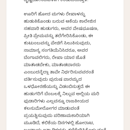
ದೃಷ್ಟಿಕೋನದವಳಾಗಿ ಕಂಡುಬರುತ್ತಾಳೆ.
ಊರಿಗೆ ಹೋದ ಮಗಳು ರೇಖಾಳನ್ನು
ಹುಡುಕಿಕೊಂಡು ಬರುವ ಆಕೆಯ ಕಾಲೇಜಿನ
ಸಹಪಾಠಿ ಹುಡುಗರು, ಅವರ ವೇಷಭೂಷಣ,
ಪ್ರೀತಿ ಪ್ರೇಮವನ್ನು ತಲೆಗೇರಿಸಿಕೊಂಡು, ಈ
ಕುಟುಂಬವನ್ನು ಪೇಚಿಗೆ ಸಿಲುಕಿಸುವುದು,
ಸಾಮಾನ್ಯ ಸಂಗತಿಯೆನಿಸಿದರೂ, ಅವರ
ಬೆಂಗಾವಲಿಗರು, ರೇಖಾ ಯಾರ ಜೊತೆ
ಮಾತನಾಡಬೇಕು, ಮಾತನಾಡಬಾರದು
ಎಂಬುದನ್ನೆಲ್ಲಾ ತಾವೇ ನಿರ್ಧರಿಸುವವರಂತೆ
ವರ್ತಿಸುವುದು ಪುರುಷ ಪಾರಮ್ಯದ
ಒಳಧೋರಣೆಯನ್ನು ವಿಡಂಬಿಸುತ್ತದೆ. ಈ
ಹುಡುಗರಿಗೆ ಬೆಂಬಲಕ್ಕೆ ನಿಲ್ಲುವ ಅಲ್ಲಿಯ ಮರಿ
ಫುಡಾರಿಗಳು ಎಲ್ಲವನ್ನೂ ರಾಜಕೀಯದ
ಕಲಸುಮೇಲೋಗರ ಮಾಡುವಂತೆ
ಪ್ರಯತ್ನಿಸುವುದು ಪರಿಣಾಮಕಾರಿಯಾಗಿ
ಮೂಡಿದೆ, ಕಲಿಕೆಯ ದಿನಗಳಲ್ಲಿ ಹೋರಾಟ,