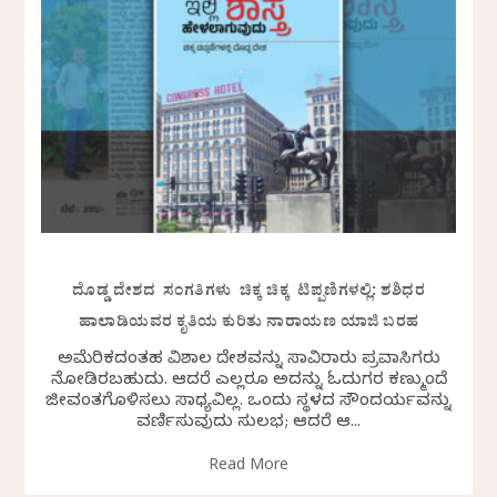
ದೊಡ್ಡ ದೇಶದ ಸಂಗತಿಗಳು ಚಿಕ್ಕ ಚಿಕ್ಕ ಟಿಪ್ಪಣಿಗಳಲ್ಲಿ: ಶಶಿಧರ
ಹಾಲಾಡಿಯವರ ಕೃತಿಯ ಕುರಿತು ನಾರಾಯಣ ಯಾಜಿ ಬರಹ
ಅಮೆರಿಕದಂತಹ ವಿಶಾಲ ದೇಶವನ್ನು ಸಾವಿರಾರು ಪ್ರವಾಸಿಗರು
ನೋಡಿರಬಹುದು. ಆದರೆ ಎಲ್ಲರೂ ಅದನ್ನು ಓದುಗರ ಕಣ್ಮುಂದೆ
ಜೀವಂತಗೊಳಿಸಲು ಸಾಧ್ಯವಿಲ್ಲ. ಒಂದು ಸ್ಥಳದ ಸೌಂದರ್ಯವನ್ನು
ವರ್ಣಿಸುವುದು ಸುಲಭ; ಆದರೆ ಆ...
Read More