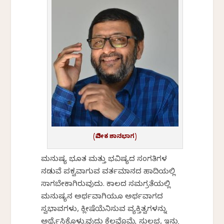
(ವಿವೇಕ ಶಾನಭಾಗ)
ಮನುಷ್ಯ ಭೂತ ಮತ್ತು ಭವಿಷ್ಯದ ಸಂಗತಿಗಳ
ನಡುವೆ ಪಕ್ವವಾಗುವ ವರ್ತಮಾನದ ಹಾದಿಯಲ್ಲಿ
ಸಾಗಬೇಕಾಗಿರುವುದು. ಕಾಲದ ಸಮಗ್ರತೆಯಲ್ಲಿ
ಮನುಷ್ಯನ ಅರ್ಥವಾಗಿಯೂ ಅರ್ಥವಾಗದ
ಸ್ವಭಾವಗಳು, ಕ್ಲೀಷೆಯೆನಿಸುವ ವ್ಯಕ್ತಿತ್ವಗಳನ್ನು
ಅರ್ಥೈಸಿಕೊಳ್ಳುವುದು ಕೆಲವೊಮ್ಮೆ ಸುಲಭ, ಇನ್ನು