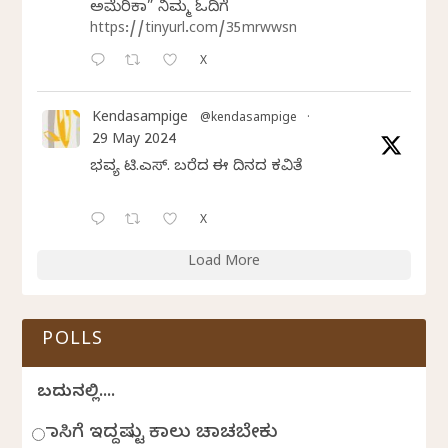
ಅಮೆರಿಕಾ” ನಿಮ್ಮ ಓದಿಗೆ
https://tinyurl.com/35mrwwsn
X
Kendasampige
@kendasampige
·
29 May 2024
ಭವ್ಯ ಟಿ.ಎಸ್. ಬರೆದ ಈ ದಿನದ ಕವಿತೆ
X
Load More
POLLS
ಬದುಕಿನಲ್ಲಿ....
ಹಾಸಿಗೆ ಇದ್ದಷ್ಟು ಕಾಲು ಚಾಚಬೇಕು