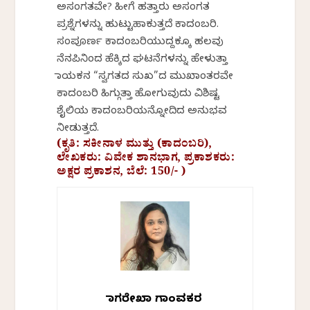
ಅಸಂಗತವೇ? ಹೀಗೆ ಹತ್ತಾರು ಅಸಂಗತ
ಪ್ರಶ್ನೆಗಳನ್ನು ಹುಟ್ಟುಹಾಕುತ್ತದೆ ಕಾದಂಬರಿ.
ಸಂಪೂರ್ಣ ಕಾದಂಬರಿಯುದ್ದಕ್ಕೂ ಹಲವು
ನೆನಪಿನಿಂದ ಹೆಕ್ಕಿದ ಘಟನೆಗಳನ್ನು ಹೇಳುತ್ತಾ
ನಾಯಕನ “ಸ್ವಗತದ ಸುಖ”ದ ಮುಖಾಂತರವೇ
ಕಾದಂಬರಿ ಹಿಗ್ಗುತ್ತಾ ಹೋಗುವುದು ವಿಶಿಷ್ಟ
ಶೈಲಿಯ ಕಾದಂಬರಿಯನ್ನೋದಿದ ಅನುಭವ
ನೀಡುತ್ತದೆ.
(ಕೃತಿ: ಸಕೀನಾಳ ಮುತ್ತು (ಕಾದಂಬರಿ),
ಲೇಖಕರು: ವಿವೇಕ ಶಾನಭಾಗ, ಪ್ರಕಾಶಕರು:
ಅಕ್ಷರ ಪ್ರಕಾಶನ, ಬೆಲೆ: 150/- )
ನಾಗರೇಖಾ ಗಾಂವಕರ