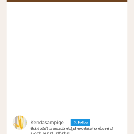
Kendasampige
Follow
ಕೆಂಡಸಂಪಿಗೆ ಎಂಬುದು ಕನ್ನಡ ಅಂತರ್ಜಾಲ ಲೋಕದ