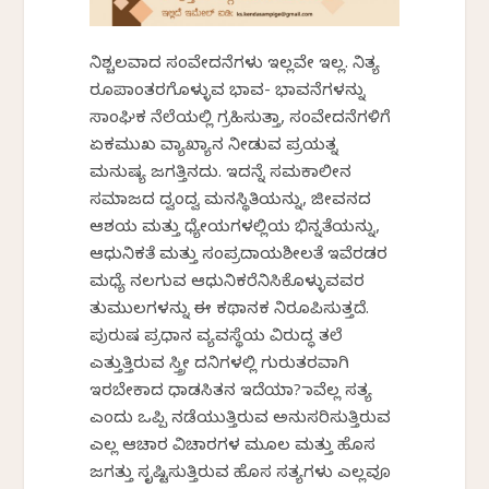
ನಿಶ್ಚಲವಾದ ಸಂವೇದನೆಗಳು ಇಲ್ಲವೇ ಇಲ್ಲ. ನಿತ್ಯ
ರೂಪಾಂತರಗೊಳ್ಳುವ ಭಾವ- ಭಾವನೆಗಳನ್ನು
ಸಾಂಘಿಕ ನೆಲೆಯಲ್ಲಿ ಗ್ರಹಿಸುತ್ತಾ, ಸಂವೇದನೆಗಳಿಗೆ
ಏಕಮುಖ ವ್ಯಾಖ್ಯಾನ ನೀಡುವ ಪ್ರಯತ್ನ
ಮನುಷ್ಯ ಜಗತ್ತಿನದು. ಇದನ್ನೆ ಸಮಕಾಲೀನ
ಸಮಾಜದ ದ್ವಂದ್ವ ಮನಸ್ಥಿತಿಯನ್ನು, ಜೀವನದ
ಆಶಯ ಮತ್ತು ಧ್ಯೇಯಗಳಲ್ಲಿಯ ಭಿನ್ನತೆಯನ್ನು,
ಆಧುನಿಕತೆ ಮತ್ತು ಸಂಪ್ರದಾಯಶೀಲತೆ ಇವೆರಡರ
ಮಧ್ಯೆ ನಲಗುವ ಆಧುನಿಕರೆನಿಸಿಕೊಳ್ಳುವವರ
ತುಮುಲಗಳನ್ನು ಈ ಕಥಾನಕ ನಿರೂಪಿಸುತ್ತದೆ.
ಪುರುಷ ಪ್ರಧಾನ ವ್ಯವಸ್ಥೆಯ ವಿರುದ್ಧ ತಲೆ
ಎತ್ತುತ್ತಿರುವ ಸ್ತ್ರೀ ದನಿಗಳಲ್ಲಿ ಗುರುತರವಾಗಿ
ಇರಬೇಕಾದ ಧಾಡಸಿತನ ಇದೆಯಾ? ನಾವೆಲ್ಲ ಸತ್ಯ
ಎಂದು ಒಪ್ಪಿ ನಡೆಯುತ್ತಿರುವ ಅನುಸರಿಸುತ್ತಿರುವ
ಎಲ್ಲ ಆಚಾರ ವಿಚಾರಗಳ ಮೂಲ ಮತ್ತು ಹೊಸ
ಜಗತ್ತು ಸೃಷ್ಟಿಸುತ್ತಿರುವ ಹೊಸ ಸತ್ಯಗಳು ಎಲ್ಲವೂ