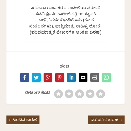
ನಾಗರೇಖಾ ಗಾಂವಕರ ದಾಂಡೇಲಿಯ ಸರಕಾರಿ
ಪದವಿಪೂರ್ವ ಕಾಲೇಜಿನಲ್ಲಿ ಉಪನ್ಯಾಸಕಿ.
‘ಏಣಿ’, ‘ಪದಗಳೊಂದಿಗೆ ನಾನು (ಕವನ
ಸಂಕಲನಗಳು), ಪಾಶ್ಚಿಮಾತ್ಯ ಸಾಹಿತ್ಯ ಲೋಕ-
(ಪರಿಚಯಾತ್ಮಕ ಲೇಖನಗಳ ಅಂಕಣ ಬರಹ)
ಹಂಚಿ
ರೇಟಿಂಗ್ ಕೊಡಿ
ಹಿಂದಿನ ಬರಹ
ಮುಂದಿನ ಬರಹ