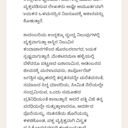
ಉಲ್ಲೇಖಿತ ಧ್ವನಿಯಾಗಿ ಪದಗಳಲ್ಲಿ ಮೂರ್ತವಾಗಿ
ವ್ಯಕ್ತಪಡಿಸುವ ಲೇಖಕರು ಅಷ್ಟೇ ಅಮೂರ್ತವಾಗಿ
ನಾಯಕನ ಒಳಮನಸ್ಸಿನ ನಿಜರೂಪಕ್ಕೆ ಆಕಾರವನ್ನು
ಕೊಡುತ್ತಾರೆ.
ಕಾದಂಬರಿಯ ಉದ್ದಕ್ಕೂ ದ್ವಂದ್ವ ನಿಲುವುಗಳಲ್ಲಿ
ವ್ಯಕ್ತವಾಗುತ್ತಾ ಅಸ್ಥಿರ ನಿಲುವಿನ
ಕಂದಾಚಾರಗಳಿಂದ ಹೊರಬರಲಾಗದ, ನಾಯಕ
ಸ್ಪಷ್ಟವಾಗುತ್ತಾನೆ. ವೆಂಕಟರಮಣ ಹಳ್ಳಿಯಲ್ಲಿ
ಬೆಳೆದರೂ ಪಟ್ಟಣದ ಐಶಾರಾಮಿನ, ಆಡಂಬರದ
ಜೀವನಕ್ಕೆ ಮರಳಾದವನು, ಕಾರ್ಪೋರೆಟ್
ಜಗತ್ತಿನ ವ್ಯೂಹದಲ್ಲಿ ತನ್ನತನವನ್ನೇ ಮರೆತವನಂತೆ,
ಸಮಾಜದ ಸಿದ್ಧ ಮಾದರಿಯ, ಸೀಮಿತ ನೆಲೆಯಲ್ಲೇ
ಸಂಭ್ರಮಿಸುವ, ಒಂದು ಸಮೂಹದ
ಪ್ರತಿನಿಧಿಯಂತೆ ಕಾಣುತ್ತಾನೆ. ಆದರೆ ಪತ್ನಿ ವಿಜಿ ತನ್ನ
ಪರಧಿಯಲ್ಲೇ ಸುತ್ತುತ್ತಾಳಾದರೂ, ಆದರ್ಶದ
ಪೊರೆಯನ್ನು, ಸನಾತನತೆಯ ಹೊರೆಯನ್ನು
ಕಳಚಿಕೊಂಡ, ಪಕ್ವ ವ್ಯಕ್ತಿತ್ವವಾಗಿ ವಿಸ್ತೃತ