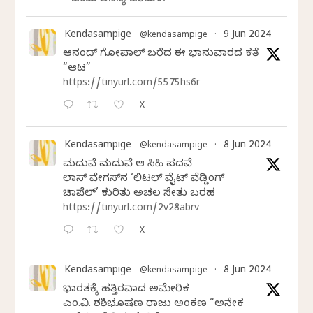
ಒಂದು ಅನನ್ಯ ಪರಿಮಳ.
Kendasampige
9 Jun 2024
@kendasampige
·
ಆನಂದ್‌ ಗೋಪಾಲ್‌ ಬರೆದ ಈ ಭಾನುವಾರದ ಕತೆ
“ಆಟ”
https://tinyurl.com/5575hs6r
X
Kendasampige
8 Jun 2024
@kendasampige
·
ಮದುವೆ ಮದುವೆ ಆ ಸಿಹಿ ಪದವೆ
ಲಾಸ್‌ ವೇಗಸ್‌ನ ‘ಲಿಟಲ್ ವೈಟ್ ವೆಡ್ಡಿಂಗ್
ಚಾಪೆಲ್’ ಕುರಿತು ಅಚಲ ಸೇತು ಬರಹ
https://tinyurl.com/2v28abrv
X
Kendasampige
8 Jun 2024
@kendasampige
·
ಭಾರತಕ್ಕೆ ಹತ್ತಿರವಾದ ಅಮೇರಿಕ
ಎಂ.ವಿ. ಶಶಿಭೂಷಣ ರಾಜು ಅಂಕಣ “ಅನೇಕ