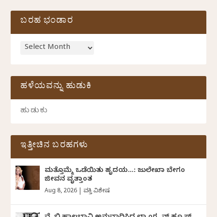
ಬರಹ ಭಂಡಾರ
ಹಳೆಯವನ್ನು ಹುಡುಕಿ
ಇತ್ತೀಚಿನ ಬರಹಗಳು
ಮತ್ತೊಮ್ಮೆ ಒಡೆಯಿತು ಹೃದಯ…: ಜುಲೇಖಾ ಬೇಗಂ
ಜೀವನ ವೃತ್ತಾಂತ
Aug 8, 2026
|
ವ್ಯಕ್ತಿ ವಿಶೇಷ