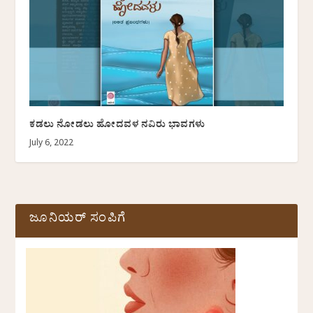
ಕಡಲು ನೋಡಲು ಹೋದವಳ ನವಿರು ಭಾವಗಳು
July 6, 2022
ಜೂನಿಯರ್ ಸಂಪಿಗೆ