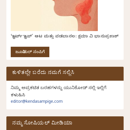
‘ಸ್ಟಾರ್ಟ್ ಸ್ಟಾಪ್’ ಆಟ ಮತ್ತು ವಡಬಾನಲ: ಕ್ಷಮಾ ವಿ ಭಾನುಪ್ರಕಾಶ್
ಜೂನಿಯರ್ ಸಂಪಿಗೆ
ಕುಳಿತಲ್ಲೇ ಬರೆದು ನಮಗೆ ಸಲ್ಲಿಸಿ
ನಿಮ್ಮ ಅಪ್ರಕಟಿತ ಬರಹಗಳನ್ನು ಯುನಿಕೋಡ್ ನಲ್ಲಿ ಇಲ್ಲಿಗೆ
ಕಳುಹಿಸಿ
editor@kendasampige.com
ನಮ್ಮ ಸೋಷಿಯಲ್‌ ಮೀಡಿಯಾ