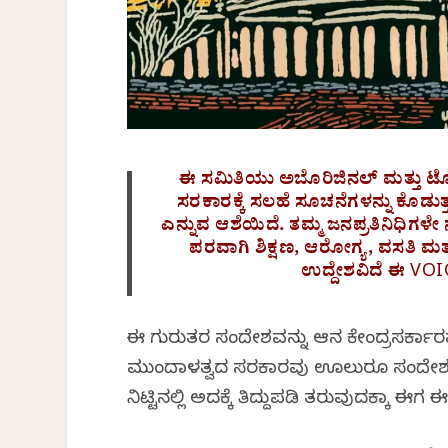
ಈ ಸಮಿತಿಯು ಅಬೊರಿಜಿನಲ್ ಮತ್ತು ಟೊರ್ರೆ
ಸರಕಾರಕ್ಕೆ ಸಲಹೆ ಸೂಚನೆಗಳನ್ನು ಕೊಡ
ಎನ್ನುವ ಆಶೆಯಿದೆ. ತಮ್ಮ ಜನಪ್ರತಿನಿಧಿಗಳ
ಪರವಾಗಿ ಶಿಕ್ಷಣ, ಆರೋಗ್ಯ, ವಸತಿ ಮತ
ಉದ್ದೇಶವಿದೆ ಈ VO
ಈ ಗುರುತರ ಸಂದೇಶವನ್ನು ಆಗಿನ ಕೇಂದ್ರಸರ್ಕಾರವ
ಮುಂದಾಳತ್ವದ ಸರಕಾರವು ಊಲುರೂ ಸಂದೇಶವನ್ನ
ನಿಟ್ಟಿನಲ್ಲಿ ಅದಕ್ಕೆ ತಿದ್ದುಪಡಿ ತರುವುದಕ್ಕಾ