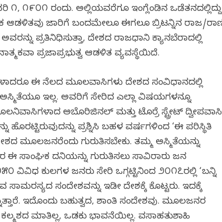
ನವರಿ ೧, ೧೯೦೧ ರಂದು. ಅಲ್ಲಿಯವರೆಗೂ ಇಂಗ್ಲೆಂಡಿನ ಒಡೆತನದಲ್ಲಿದ್ದು
್ಮಕ ಆಡಳಿತವು ಜಾರಿಗೆ ಬಂದಮೇಲೂ ಈಗಲೂ ಬ್ರಿಟನ್ನಿನ ರಾಜ/ರಾಣ
ಅವರನ್ನು ಪ್ರತಿನಿಧಿಸುತ್ತಾ, ದೇಶದ ರಾಜಧಾನಿ ಕ್ಯಾನಬೆರಾದಲ್ಲಿ
ತ್ಮಕವಾಗಿ ಪ್ರಜಾಪ್ರಭುತ್ವ ಆಡಳಿತ ವ್ಯವಸ್ಥೆಯಿದೆ.
ಗಳಾದರೂ ಈ ನೆಲದ ಮೂಲವಾಸಿಗಳು ದೇಶದ ಸಂವಿಧಾನದಲ್ಲಿ
 ಅಸ್ಮಿತೆಯೂ ಇಲ್ಲ. ಅವರಿಗೆ ಸೇರಿದ ಎಲ್ಲಾ ವಿಷಯಗಳನ್ನೂ
 ಮೂಲನಿವಾಸಿಗಳಾದ ಅಬೊರಿಜಿನಲ್ ಮತ್ತು ಟೊರ್ರೆ ಸ್ಟ್ರೇಟ್ ದ್ವೀಪವಾಸ
ಹೊರಗಿಟ್ಟಿರುವುದನ್ನು ಪ್ರಶ್ನಿಸಿ ಬಹಳ ವರ್ಷಗಳಿಂದ ‘ಈ ಪರಿಸ್ಥಿತಿ
ದೇಶದ ಮೂಲಜನರೆಂದು ಗುರುತಿಸಬೇಕು. ತಮ್ಮ ಅಸ್ಮಿತೆಯನ್ನು
. ಅವರ ಈ ಸಾಂಘಿಕ ದನಿಯನ್ನು ಗುರುತಿಸಲು ಸಾವಿರಾರು ಜನ
 ವಿವಿಧ ಕುಲಗಳ ಜನರು ಸೇರಿ ಒಗ್ಗಟ್ಟಿನಿಂದ ೨೦೧೭ರಲ್ಲಿ ‘ಬನ್ನಿ
ವ ಸಾಮರಸ್ಯದ ಸಂದೇಶವನ್ನು ಇಡೀ ದೇಶಕ್ಕೆ ಕೊಟ್ಟರು. ಇದಕ್ಕೆ
ುತ್ತಾರೆ. ಇದೊಂದು ಬಹುತ್ವದ, ಶಾಂತಿ ಸಂದೇಶವು. ಮೂಲಜನರ
 ಕಲ್ಮಶದ ಮಾತಿಲ್ಲ, ಒಡಕು ಭಾವನೆಯಿಲ್ಲ. ವಸಾಹತುಶಾಹಿ