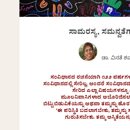
ಸಾಮರಸ್ಯ, ಸಮನ್ವತೆ
ಡಾ. ವಿನತೆ 
ಸಂವಿಧಾನದ ರಚನೆಯಾಗಿ ೧೨೨ ವರ್ಷ
ಸಂವಿಧಾನದಲ್ಲಿ ಸೇರಿಲ್ಲ. ಅಂದರೆ ಸಂವಿಧಾನದ 
ಸೇರಿದ ಎಲ್ಲಾ ವಿಷಯಗಳನ್ನೂ ನಿ
ಮೂಲನಿವಾಸಿಗಳಾದ ಅಬೊರಿಜಿನಲ್ ಮತ್
ಬಿಟ್ಟುಬಿಡುವಿಕೆಯನ್ನು ಅಥವಾ ತಮ್ಮನ್ನು ಹೊರಗ
‘ಈ ಪರಿಸ್ಥಿತಿ ಬದಲಾಗಬೇಕು, ತಮ್ಮನ
ಗುರುತಿಸಬೇಕು. ತಮ್ಮ ಅಸ್ಮಿತೆಯನ್ನು