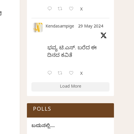
X
ಿ
Kendasampige
29 May 2024
ಭವ್ಯ ಟಿ.ಎಸ್. ಬರೆದ ಈ
ದಿನದ ಕವಿತೆ
ಿ
X
Load More
POLLS
ಬದುಕಿನಲ್ಲಿ....