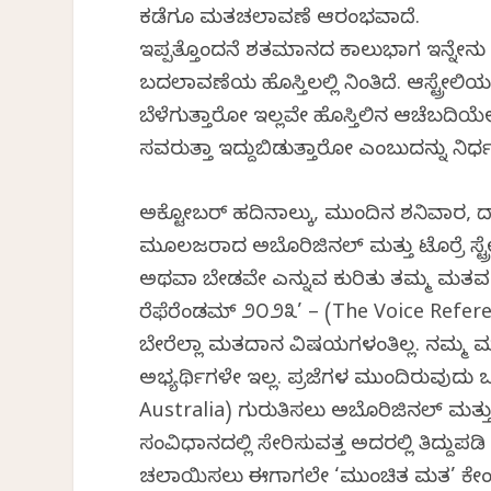
ಕಡೆಗೂ ಮತಚಲಾವಣೆ ಆರಂಭವಾಗಿದೆ.
ಇಪ್ಪತ್ತೊಂದನೆ ಶತಮಾನದ ಕಾಲುಭಾಗ ಇನ್ನೇನು ಕ
ಬದಲಾವಣೆಯ ಹೊಸ್ತಿಲಲ್ಲಿ ನಿಂತಿದೆ. ಆಸ್ಟ್ರೇಲಿ
ಬೆಳೆಗುತ್ತಾರೋ ಇಲ್ಲವೇ ಹೊಸ್ತಿಲಿನ ಆಚೆಬದಿಯ
ಸವರುತ್ತಾ ಇದ್ದುಬಿಡುತ್ತಾರೋ ಎಂಬುದನ್ನು ನಿರ್ಧ
ಅಕ್ಟೋಬರ್ ಹದಿನಾಲ್ಕು, ಮುಂದಿನ ಶನಿವಾರ, ದಾಪ
ಮೂಲಜರಾದ ಅಬೊರಿಜಿನಲ್ ಮತ್ತು ಟೊರ್ರೆ ಸ್ಟ್ರೇ
ಅಥವಾ ಬೇಡವೇ ಎನ್ನುವ ಕುರಿತು ತಮ್ಮ ಮತವನ್ನು
ರೆಫೆರೆಂಡಮ್ ೨೦೨೩’ – (The Voice Refer
ಬೇರೆಲ್ಲಾ ಮತದಾನ ವಿಷಯಗಳಂತಿಲ್ಲ. ನಮ್ಮ ಮತ
ಅಭ್ಯರ್ಥಿಗಳೇ ಇಲ್ಲ. ಪ್ರಜೆಗಳ ಮುಂದಿರುವುದು 
Australia) ಗುರುತಿಸಲು ಅಬೊರಿಜಿನಲ್ ಮತ್ತು ಟೊ
ಸಂವಿಧಾನದಲ್ಲಿ ಸೇರಿಸುವತ್ತ ಅದರಲ್ಲಿ ತಿದ್ದುಪಡ
ಚಲಾಯಿಸಲು ಈಗಾಗಲೇ ‘ಮುಂಚಿತ ಮತ’ ಕೇಂದ್ರಗ