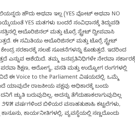
್ಟ್ರೇಲಿಯನ್ನರು ಹೌದು ಅಥವಾ ಇಲ್ಲ (YES ವೋಟ್ ಅಥವಾ NO
್ಕೆಯಂತೆ YES ಮತಗಳು ಬಂದರೆ ಸಂವಿಧಾನಕ್ಕೆ ತಿದ್ದುಪಡಿ
್ಲಿ ಅಬೊರಿಜಿನಲ್ ಮತ್ತು ಟೊರ್ರೆ ಸ್ಟ್ರೇಟ್ ದ್ವೀಪವಾಸಿ
ದೆ. ಈ ಸಮಿತಿಯು ಅಬೊರಿಜಿನಲ್ ಮತ್ತು ಟೊರ್ರೆ ಸ್ಟ್ರೇಟ್
ೇಂದ್ರ ಸರಕಾರಕ್ಕೆ ಸಲಹೆ ಸೂಚನೆಗಳನ್ನು ಕೊಡುತ್ತದೆ. ಇದರಿಂದ
ನ್ನುವ ಆಶೆಯಿದೆ. ತಮ್ಮ ಜನಪ್ರತಿನಿಧಿಗಳೇ ನೇರವಾಗಿ ಸರ್ಕಾರಕ್ಕ
ವಾಗಿ ಶಿಕ್ಷಣ, ಆರೋಗ್ಯ, ವಸತಿ ಮತ್ತು ಉದ್ಯೋಗ ರಂಗಗಳಲ್ಲಿ
ಿದೆ ಈ Voice to the Parliament ವಿಷಯದಲ್ಲಿ. ಒಮ್ಮೆ
ಂದೆ ಯಾವುದೇ ರಾಜಕೀಯ ಪಕ್ಷವು ಅಧಿಕಾರಕ್ಕೆ ಬಂದು
ಿಗೆ ಚ್ಯುತಿ ಬರುವುದಿಲ್ಲ, ಅದನ್ನು ತೆಗೆದುಹಾಕಲಾಗುವುದಿಲ್ಲ
 ೨೪೫ ವರ್ಷಗಳಿಂದ ಬಿಳಿಯರ ವಸಾಹತುಶಾಹಿ ಕಟ್ಟಲೆಗಳು,
ಾನೂನು, ಕಾರ್ಯನೀತಿಗಳಲ್ಲಿ, ವ್ಯವಸ್ಥೆಯಲ್ಲಿ ಸಣ್ಣದೊಂದು