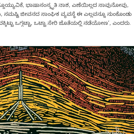
್ಯುವಿಕೆ, ಭಾಷಾಸಂಸ್ಕೃತಿ ನಾಶ, ಎಣೆಯಿಲ್ಲದ ಸಾವುನೋವು,
 ಸಮಷ್ಟಿ ಜೀವನದ ಸಾಂಘಿಕ ವ್ಯವಸ್ಥೆ ಈ ಎಲ್ಲವನ್ನೂ ನುಂಗಿಕೊಂಡು
್ಕಿಟ್ಟು ಒಗ್ಗಟ್ಟಾಗಿ, ಒಟ್ಟಾಗಿ ಸೇರಿ ಜೊತೆಯಲ್ಲಿ ನಡೆಯೋಣ’, ಎಂದರು.