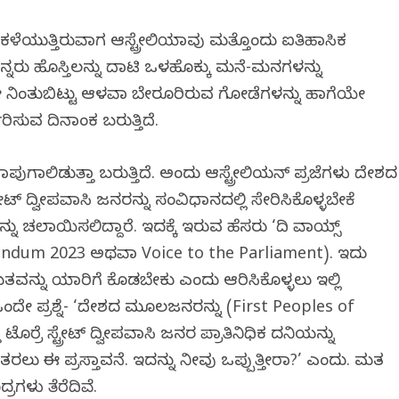
ಳೆಯುತ್ತಿರುವಾಗ ಆಸ್ಟ್ರೇಲಿಯಾವು ಮತ್ತೊಂದು ಐತಿಹಾಸಿಕ
ಯನ್ನರು ಹೊಸ್ತಿಲನ್ನು ದಾಟಿ ಒಳಹೊಕ್ಕು ಮನೆ-ಮನಗಳನ್ನು
ೇ ನಿಂತುಬಿಟ್ಟು ಆಳವಾಗಿ ಬೇರೂರಿರುವ ಗೋಡೆಗಳನ್ನು ಹಾಗೆಯೇ
ರಿಸುವ ದಿನಾಂಕ ಬರುತ್ತಿದೆ.
ುಗಾಲಿಡುತ್ತಾ ಬರುತ್ತಿದೆ. ಅಂದು ಆಸ್ಟ್ರೇಲಿಯನ್ ಪ್ರಜೆಗಳು ದೇಶದ
ಟ್ ದ್ವೀಪವಾಸಿ ಜನರನ್ನು ಸಂವಿಧಾನದಲ್ಲಿ ಸೇರಿಸಿಕೊಳ್ಳಬೇಕೆ
 ಚಲಾಯಿಸಲಿದ್ದಾರೆ. ಇದಕ್ಕೆ ಇರುವ ಹೆಸರು ‘ದಿ ವಾಯ್ಸ್
endum 2023 ಅಥವಾ Voice to the Parliament). ಇದು
ವನ್ನು ಯಾರಿಗೆ ಕೊಡಬೇಕು ಎಂದು ಆರಿಸಿಕೊಳ್ಳಲು ಇಲ್ಲಿ
ಒಂದೇ ಪ್ರಶ್ನೆ- ‘ದೇಶದ ಮೂಲಜನರನ್ನು (First Peoples of
ರ್ರೆ ಸ್ಟ್ರೇಟ್ ದ್ವೀಪವಾಸಿ ಜನರ ಪ್ರಾತಿನಿಧಿಕ ದನಿಯನ್ನು
ಿ ತರಲು ಈ ಪ್ರಸ್ತಾವನೆ. ಇದನ್ನು ನೀವು ಒಪ್ಪುತ್ತೀರಾ?’ ಎಂದು. ಮತ
ಳು ತೆರೆದಿವೆ.