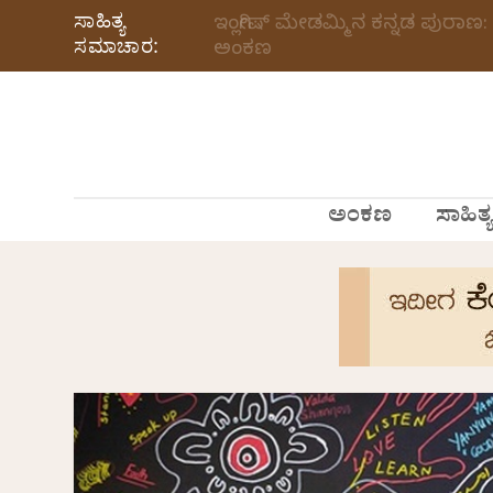
ಸಾಹಿತ್ಯ
ಇಂಗ್ಲೀಷ್ ಮೇಡಮ್ಮಿನ ಕನ್ನಡ ಪುರಾಣ: 
ಸಮಾಚಾರ:
ಅಂಕಣ
ಅಂಕಣ
ಸಾಹಿತ್ಯ