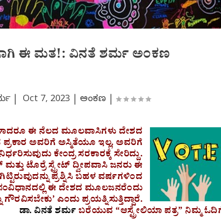
ಗಾಗಿ ಈ ಮತ!: ವಿನತೆ ಶರ್ಮ ಅಂಕಣ
ಶರ್ಮ |
Oct 7, 2023
|
ಅಂಕಣ
|
ಗಳಾದರೂ ಈ ನೆಲದ ಮೂಲವಾಸಿಗಳು ದೇಶದ
ಪ್ರಕಾರ ಅವರಿಗೆ ಅಸ್ಮಿತೆಯೂ ಇಲ್ಲ. ಅವರಿಗೆ
ರ್ಧರಿಸುವುದು ಕೇಂದ್ರ ಸರಕಾರಕ್ಕೆ ಸೇರಿದ್ದು.
ತು ಟೊರ್ರೆ ಸ್ಟ್ರೇಟ್ ದ್ವೀಪವಾಸಿ ಜನರು ಈ
ಿಟ್ಟಿರುವುದನ್ನು ಪ್ರಶ್ನಿಸಿ ಬಹಳ ವರ್ಷಗಳಿಂದ
್ನು ಸಂವಿಧಾನದಲ್ಲಿ ಈ ದೇಶದ ಮೂಲಜನರೆಂದು
 ಗೌರವಿಸಬೇಕು’ ಎಂದು ಪ್ರಯತ್ನಿಸುತ್ತಿದ್ದಾರೆ.
ಡಾ. ವಿನತೆ ಶರ್ಮ
ಬರೆಯುವ “ಆಸ್ಟ್ರೇಲಿಯಾ ಪತ್ರ” ನಿಮ್ಮ ಓದಿಗ