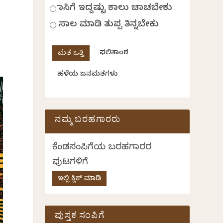
ಹಾಸಿಗೆ ಇದ್ದಷ್ಟು ಕಾಲು ಚಾಚಬೇಕು
ಸಾಲ ಮಾಡಿ ತುಪ್ಪ ತಿನ್ನಬೇಕು
ಫಲಿತಾಂಶ
ಹಳೆಯ ಜನಮತಗಳು
ನಮ್ಮ ಬರಹಗಾರರು
ಕೆಂಡಸಂಪಿಗೆಯ ಬರಹಗಾರರ
ಪುಟಗಳಿಗೆ
ಇಲ್ಲಿ ಕ್ಲಿಕ್ ಮಾಡಿ
ಪುಸ್ತಕ ಸಂಪಿಗೆ