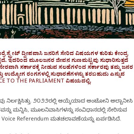
 ಸ್ಟ್ರೇಟ್ ದ್ವೀಪವಾಸಿ ಜನರಿಗೆ ಸೇರಿದ ವಿಷಯಗಳ ಕುರಿತು ಕೇಂದ್ರ
ುತ್ತದೆ. ಇದರಿಂದ ಮೂಲಜನರ ಜೀವನ ಗುಣಮಟ್ಟವು ಸುಧಾರಿಸುತ್ತದೆ
ೇ ನೇರವಾಗಿ ಸರ್ಕಾರಕ್ಕೆ ನೀಡುವ ಸಲಹೆಗಳಿಂದ ಸರ್ಕಾರವು ತಮ್ಮ ಜನರ
್ತು ಉದ್ಯೋಗ ರಂಗಗಳಲ್ಲಿ ಸುಧಾರಣೆಗಳನ್ನು ತರಬಹುದು ಎನ್ನುವ
ICE TO THE PARLIAMENT ವಿಷಯದಲ್ಲಿ.
ು ನಿರ್ಲಕ್ಷಿಸಿತ್ತು. ೨೦೨೨ರಲ್ಲಿ ಆಯ್ಕೆಯಾದ ಆಂಟೋನಿ ಆಲ್ಬಾನೀಸಿ
ು ಮನ್ನಿಸಿ, ಮೂಲನಿವಾಸಿಗಳನ್ನು ಸಂವಿಧಾನದಲ್ಲಿ ಸೇರಿಸುವ
ಗಿ ಈಗ ಈ Voice Referendum ಮತಚಲಾವಣೆಯನ್ನು ಏರ್ಪಡಿಸಿದೆ.