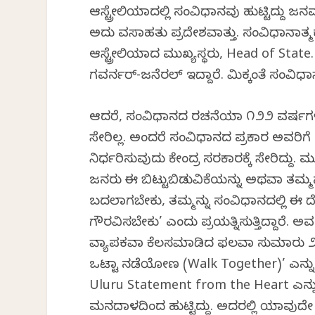
ಆಸ್ಟ್ರೇಲಿಯಾದಲ್ಲಿ ಸಂವಿಧಾನವು ಹುಟ್ಟಿದ್ದು ಜ
ಅದು ವಸಾಹತು ಪ್ರದೇಶವಾಗಿತ್ತು. ಸಂವಿಧಾನಾತ
ಆಸ್ಟ್ರೇಲಿಯಾದ ಮುಖ್ಯಸ್ಥರು, Head of State. 
ಗವರ್ನರ್-ಜನೆರಲ್ ಇದ್ದಾರೆ. ಮಿಕ್ಕಂತೆ ಸಂವಿಧಾನಾ
ಆದರೆ, ಸಂವಿಧಾನದ ರಚನೆಯಾಗಿ ೧೨೨ ವರ್ಷ
ಸೇರಿಲ್ಲ. ಅಂದರೆ ಸಂವಿಧಾನದ ಪ್ರಕಾರ ಅವರಿಗೆ
ನಿರ್ಧರಿಸುವುದು ಕೇಂದ್ರ ಸರಕಾರಕ್ಕೆ ಸೇರಿದ್ದು.
ಜನರು ಈ ಬಿಟ್ಟುಬಿಡುವಿಕೆಯನ್ನು ಅಥವಾ ತಮ್ಮನ್ನು 
ಬದಲಾಗಬೇಕು, ತಮ್ಮನ್ನು ಸಂವಿಧಾನದಲ್ಲಿ ಈ 
ಗೌರವಿಸಬೇಕು’ ಎಂದು ಪ್ರಯತ್ನಿಸುತ್ತಿದ್ದಾರೆ
ವ್ಯಾಪಕವಾಗಿ ಕೆಲಸಮಾಡಿದ ಫಲವಾಗಿ ಸುಮಾರು ೨೫೦
ಒಟ್ಟಾಗಿ ನಡೆಯೋಣ (Walk Together)’ ಎನ್ನು
Uluru Statement from the Heart ಎನ್ನ
ಮನದಾಳದಿಂದ ಹುಟ್ಟಿದ್ದು. ಅದರಲ್ಲಿ ಯಾವುದೇ