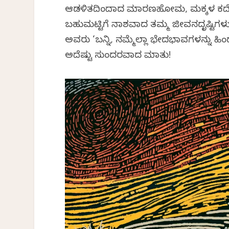
ಆಡಳಿತದಿಂದಾದ ಮಾರಣಹೋಮ, ಮಕ್ಕಳ ಕದ್ದೊಯ
ಬಹುಮಟ್ಟಿಗೆ ನಾಶವಾದ ತಮ್ಮ ಜೀವನದೃಷ್ಟಿಗಳು,
ಅವರು ‘ಬನ್ನಿ, ನಮ್ಮೆಲ್ಲಾ ಭೇದಭಾವಗಳನ್ನು ಹಿಂದಕ
ಅದೆಷ್ಟು ಸುಂದರವಾದ ಮಾತು!