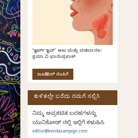
‘ಸ್ಟಾರ್ಟ್ ಸ್ಟಾಪ್’ ಆಟ ಮತ್ತು ವಡಬಾನಲ:
ಕ್ಷಮಾ ವಿ ಭಾನುಪ್ರಕಾಶ್
ಜೂನಿಯರ್ ಸಂಪಿಗೆ
ಕುಳಿತಲ್ಲೇ ಬರೆದು ನಮಗೆ ಸಲ್ಲಿಸಿ
ನಿಮ್ಮ ಅಪ್ರಕಟಿತ ಬರಹಗಳನ್ನು
ಯುನಿಕೋಡ್ ನಲ್ಲಿ ಇಲ್ಲಿಗೆ ಕಳುಹಿಸಿ
editor@kendasampige.com