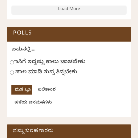
Load More
POLLS
ಬದುಕಿನಲ್ಲಿ....
ಹಾಸಿಗೆ ಇದ್ದಷ್ಟು ಕಾಲು ಚಾಚಬೇಕು
ಸಾಲ ಮಾಡಿ ತುಪ್ಪ ತಿನ್ನಬೇಕು
ಫಲಿತಾಂಶ
ಹಳೆಯ ಜನಮತಗಳು
ನಮ್ಮ ಬರಹಗಾರರು