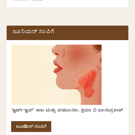
ಜೂನಿಯರ್ ಸಂಪಿಗೆ
‘ಸ್ಟಾರ್ಟ್ ಸ್ಟಾಪ್’ ಆಟ ಮತ್ತು ವಡಬಾನಲ: ಕ್ಷಮಾ ವಿ ಭಾನುಪ್ರಕಾಶ್
ಜೂನಿಯರ್ ಸಂಪಿಗೆ