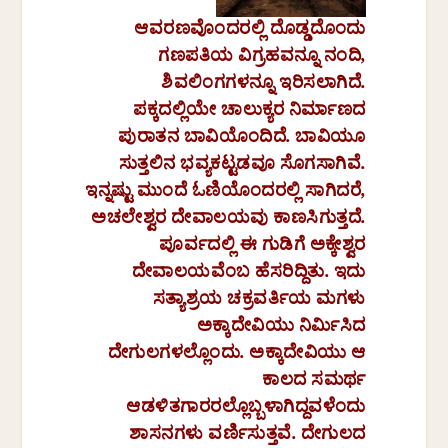
ಆವರಣವೊಂದರಲ್ಲಿ
ದೊಡ್ಡದೊಂದು
ಗಣಪತಿಯ
ವಿಗ್ರಹವನ್ನೂ
ನಂದಿ
,
ಶಿವಲಿಂಗಗಳನ್ನೂ
ಇರಿಸಲಾಗಿದೆ
.
ಪಕ್ಕದಲ್ಲಿಯೇ
ಚಾಲುಕ್ಯರ
ನಿರ್ಮಾಣದ
ಪುರಾತನ
ಬಾವಿಯೊಂದಿದೆ
.
ಬಾವಿಯೂ
ಸುತ್ತಲಿನ
ಭವ್ಯಕಟ್ಟಡವೂ
ಸೊಗಸಾಗಿವೆ
.
ಇನ್ನಷ್ಟು
ಮುಂದೆ
ಓಣಿಯೊಂದರಲ್ಲಿ
ಸಾಗಿದರೆ
,
ಅಚಲೇಶ್ವರ
ದೇವಾಲಯವು
ಕಾಣಸಿಗುತ್ತದೆ
.
ಪೂರ್ವದಲ್ಲಿ
ಈ
ಗುಡಿಗೆ
ಅಕ್ಕೇಶ್ವರ
ದೇವಾಲಯವೆಂಬ
ಹೆಸರಿದ್ದಿತು
.
ಇದು
ಸತ್ಯಾಶ್ರಯ
ಚಕ್ರವರ್ತಿಯ
ಮಗಳು
ಅಕ್ಕಾದೇವಿಯು
ನಿರ್ಮಿಸಿದ
ದೇಗುಲಗಳಲ್ಲೊಂದು
.
ಅಕ್ಕಾದೇವಿಯು
ಆ
ಕಾಲದ
ಸಮರ್ಥ
ಆಡಳಿತಗಾರರಲ್ಲೊಬ್ಬಳಾಗಿದ್ದವಳೆಂದು
ಶಾಸನಗಳು
ವರ್ಣಿಸುತ್ತವೆ
.
ದೇಗುಲದ