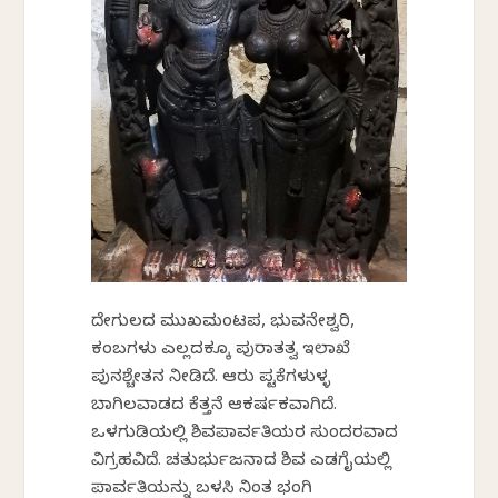
ದೇಗುಲದ ಮುಖಮಂಟಪ, ಭುವನೇಶ್ವರಿ,
ಕಂಬಗಳು ಎಲ್ಲದಕ್ಕೂ ಪುರಾತತ್ವ ಇಲಾಖೆ
ಪುನಶ್ಚೇತನ ನೀಡಿದೆ. ಆರು ಪಟ್ಟಿಕೆಗಳುಳ್ಳ
ಬಾಗಿಲವಾಡದ ಕೆತ್ತನೆ ಆಕರ್ಷಕವಾಗಿದೆ.
ಒಳಗುಡಿಯಲ್ಲಿ ಶಿವಪಾರ್ವತಿಯರ ಸುಂದರವಾದ
ವಿಗ್ರಹವಿದೆ. ಚತುರ್ಭುಜನಾದ ಶಿವ ಎಡಗೈಯಲ್ಲಿ
ಪಾರ್ವತಿಯನ್ನು ಬಳಸಿ ನಿಂತ ಭಂಗಿ