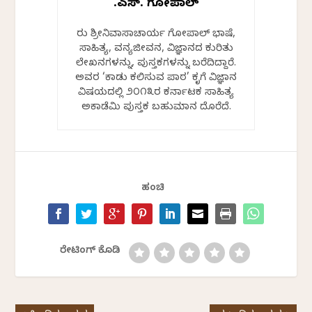
ಟಿ.ಎಸ್. ಗೋಪಾಲ್
ತಿರು ಶ್ರೀನಿವಾಸಾಚಾರ್ಯ ಗೋಪಾಲ್ ಭಾಷೆ,
ಸಾಹಿತ್ಯ, ವನ್ಯಜೀವನ, ವಿಜ್ಞಾನದ ಕುರಿತು
ಲೇಖನಗಳನ್ನು, ಪುಸ್ತಕಗಳನ್ನು ಬರೆದಿದ್ದಾರೆ.
ಅವರ ‘ಕಾಡು ಕಲಿಸುವ ಪಾಠ’ ಕೃತಿಗೆ ವಿಜ್ಞಾನ
ವಿಷಯದಲ್ಲಿ ೨೦೧೩ರ ಕರ್ನಾಟಕ ಸಾಹಿತ್ಯ
ಅಕಾಡೆಮಿ ಪುಸ್ತಕ ಬಹುಮಾನ ದೊರೆತಿದೆ.
ಹಂಚಿ
ರೇಟಿಂಗ್ ಕೊಡಿ