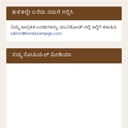
ಕುಳಿತಲ್ಲೇ ಬರೆದು ನಮಗೆ ಸಲ್ಲಿಸಿ
ನಿಮ್ಮ ಅಪ್ರಕಟಿತ ಬರಹಗಳನ್ನು ಯುನಿಕೋಡ್ ನಲ್ಲಿ ಇಲ್ಲಿಗೆ ಕಳುಹಿಸಿ
editor@kendasampige.com
ನಮ್ಮ ಸೋಷಿಯಲ್‌ ಮೀಡಿಯಾ