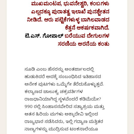
ಮುಖಮಂಟಪ
,
ಭುವನೇಶ್ವರಿ
,
ಕಂಬಗಳು
ಎಲ್ಲದಕ್ಕೂ
ಪುರಾತತ್ವ
ಇಲಾಖೆ
ಪುನಶ್ಚೇತನ
ನೀಡಿದೆ
.
ಆರು
ಪಟ್ಟಿಕೆಗಳುಳ್ಳ
ಬಾಗಿಲವಾಡದ
ಕೆತ್ತನೆ
ಆಕರ್ಷಕವಾಗಿದೆ
.
ಟಿ
.
ಎಸ್
.
ಗೋಪಾಲ್
ಬರೆಯುವ
ದೇಗುಲಗಳ
ಸರಣಿಯ
ಆರನೆಯ
ಕಂತು
ಸೂಡಿ ಎಂಬ ಹೆಸರನ್ನು ಅಂತರ್ಜಾಲದಲ್ಲಿ
ಹುಡುಕಿದರೆ ಅದಕ್ಕೆ ಸಂಬಂಧಿಸಿದ ಇತಿಹಾಸದ
ಅನೇಕ ಪುಟಗಳು ಒಮ್ಮೆಗೇ ತೆರೆದುಕೊಳ್ಳುತ್ತವೆ.
ಕಲ್ಯಾಣದ ಚಾಲುಕ್ಯ ಚಕ್ರವರ್ತಿಗಳ
ರಾಜಧಾನಿಯಾಗಿದ್ದ ಸ್ಥಳವೆಂದರೆ ಕಡಿಮೆಯೇ?
990 ರಲ್ಲಿ ಸಿಂಹಾಸನವೇರಿದ ಸತ್ಯಾಶ್ರಯ ಮತ್ತು
ಆತನ ಹಿರಿಯ ಮಗಳು ಅಕ್ಕಾದೇವಿ ಇಲ್ಲಿಂದ
ರಾಜ್ಯಭಾರ ನಡೆಸಿದರು, ಇಲ್ಲಿ ಗದ್ಯಾಣ ಮತ್ತಿತರ
ನಾಣ್ಯಗಳನ್ನು ಮುದ್ರಿಸುವ ಟಂಕಸಾಲೆಯೂ