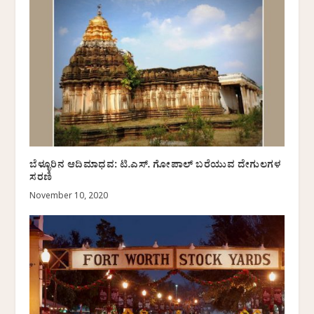
ಬೆಳ್ಳೂರಿನ ಆದಿಮಾಧವ: ಟಿ.ಎಸ್. ಗೋಪಾಲ್ ಬರೆಯುವ ದೇಗುಲಗಳ
ಸರಣಿ
November 10, 2020