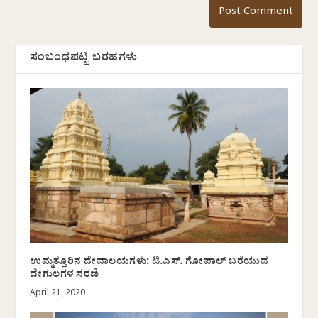
ಸಂಬಂಧಪಟ್ಟ ಬರಹಗಳು
ಉಮ್ಮತ್ತೂರಿನ ದೇವಾಲಯಗಳು: ಟಿ.ಎಸ್. ಗೋಪಾಲ್ ಬರೆಯುವ
ದೇಗುಲಗಳ ಸರಣಿ
April 21, 2020