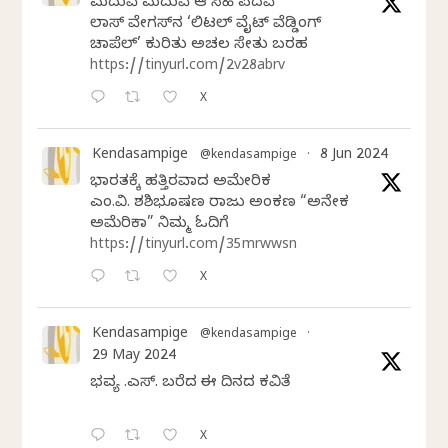
ಮದುವೆ ಮದುವೆ ಆ ಸಿಹಿ ಪದವೆ
ಲಾಸ್‌ ವೇಗಸ್‌ನ ‘ಲಿಟಲ್ ವೈಟ್ ವೆಡ್ಡಿಂಗ್
ಚಾಪೆಲ್’ ಕುರಿತು ಅಚಲ ಸೇತು ಬರಹ
https://tinyurl.com/2v28abrv
X
Kendasampige
8 Jun 2024
@kendasampige
·
ಭಾರತಕ್ಕೆ ಹತ್ತಿರವಾದ ಅಮೇರಿಕ
ಎಂ.ವಿ. ಶಶಿಭೂಷಣ ರಾಜು ಅಂಕಣ “ಅನೇಕ
ಅಮೆರಿಕಾ” ನಿಮ್ಮ ಓದಿಗೆ
https://tinyurl.com/35mrwwsn
X
Kendasampige
@kendasampige
·
29 May 2024
ಭವ್ಯ ಟಿ.ಎಸ್. ಬರೆದ ಈ ದಿನದ ಕವಿತೆ
X