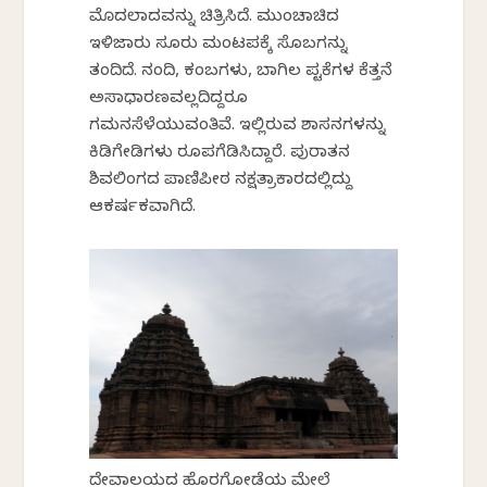
ಮೊದಲಾದವನ್ನು ಚಿತ್ರಿಸಿದೆ. ಮುಂಚಾಚಿದ
ಇಳಿಜಾರು ಸೂರು ಮಂಟಪಕ್ಕೆ ಸೊಬಗನ್ನು
ತಂದಿದೆ. ನಂದಿ, ಕಂಬಗಳು, ಬಾಗಿಲ ಪಟ್ಟಿಕೆಗಳ ಕೆತ್ತನೆ
ಅಸಾಧಾರಣವಲ್ಲದಿದ್ದರೂ
ಗಮನಸೆಳೆಯುವಂತಿವೆ. ಇಲ್ಲಿರುವ ಶಾಸನಗಳನ್ನು
ಕಿಡಿಗೇಡಿಗಳು ರೂಪಗೆಡಿಸಿದ್ದಾರೆ. ಪುರಾತನ
ಶಿವಲಿಂಗದ ಪಾಣಿಪೀಠ ನಕ್ಷತ್ರಾಕಾರದಲ್ಲಿದ್ದು
ಆಕರ್ಷಕವಾಗಿದೆ.
ದೇವಾಲಯದ ಹೊರಗೋಡೆಯ ಮೇಲೆ