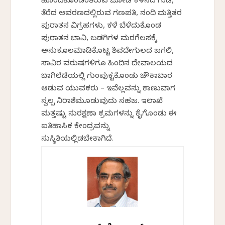
ಹೊಂದಿಕೊಂಡಂತಿರುವ ಜೋಡಿ ಕಳಸದ ಗುಡಿ,
ತೆರೆದ ಆವರಣದಲ್ಲಿರುವ ಗಣಪತಿ, ನಂದಿ ಮತ್ತಿತರ
ಪುರಾತನ ವಿಗ್ರಹಗಳು, ಕಳೆ ಬೆಳೆದುಕೊಂಡ
ಪುರಾತನ ಬಾವಿ, ಬಡಗಿಗಳ ಮರಗೆಲಸಕ್ಕೆ
ಅನುಕೂಲಮಾಡಿಕೊಟ್ಟ ಶಿವದೇಗುಲದ ಜಗಲಿ,
ಸಾವಿರ ವರುಷಗಳಿಗೂ ಹಿಂದಿನ ದೇವಾಲಯದ
ಬಾಗಿಲೆಡೆಯಲ್ಲಿ ಗುಂಪುಕಟ್ಟಿಕೊಂಡು ಚೌಕಾಬಾರ
ಆಡುವ ಯುವಕರು – ಇವೆಲ್ಲವನ್ನು ಕಾಣುವಾಗ
ಸ್ವಲ್ಪ ನಿರಾಶೆಮೂಡುವುದು ಸಹಜ. ಇಲಾಖೆ
ಮತ್ತಷ್ಟು ಸುರಕ್ಷಣಾ ಕ್ರಮಗಳನ್ನು ಕೈಗೊಂಡು ಈ
ಐತಿಹಾಸಿಕ ಕೇಂದ್ರವನ್ನು
ಸುಸ್ಥಿತಿಯಲ್ಲಿಡಬೇಕಾಗಿದೆ.