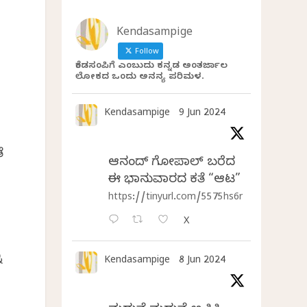
Kendasampige
Follow
ಕೆಂಡಸಂಪಿಗೆ ಎಂಬುದು ಕನ್ನಡ ಅಂತರ್ಜಾಲ
ಲೋಕದ ಒಂದು ಅನನ್ಯ ಪರಿಮಳ.
ನ
Kendasampige
9 Jun 2024
ೆ
ಆನಂದ್‌ ಗೋಪಾಲ್‌ ಬರೆದ
ಈ ಭಾನುವಾರದ ಕತೆ “ಆಟ”
https://tinyurl.com/5575hs6r
X
ೂ
Kendasampige
8 Jun 2024