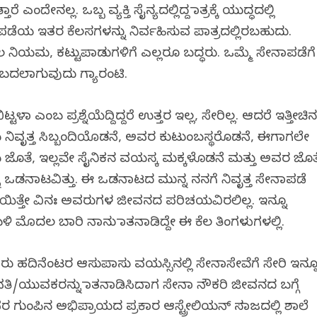
ೇನಲ್ಲ. ಒಬ್ಬ ವ್ಯಕ್ತಿ ಸೈನ್ಯದಲ್ಲಿದ್ದ ಮಾತ್ರಕ್ಕೆ ಯುದ್ಧದಲ್ಲಿ
 ಇತರ ಕೆಲಸಗಳನ್ನು ನಿರ್ವಹಿಸುವ ಪಾತ್ರದಲ್ಲಿರಬಹುದು.
ಿಯಮ, ಕಟ್ಟುಪಾಡುಗಳಿಗೆ ಎಲ್ಲರೂ ಬದ್ಧರು. ಒಮ್ಮೆ ಸೇನಾಪಡೆಗೆ
 ಬದಲಾಗುವುದು ಗ್ಯಾರಂಟಿ.
್ಟಳಾ ಎಂಬ ಪ್ರಶ್ನೆಯೆದ್ದಿದ್ದರೆ ಉತ್ತರ ಇಲ್ಲ, ಸೇರಿಲ್ಲ. ಆದರೆ ಇತ್ತೀಚಿ
ಯ ನಿವೃತ್ತ ಸಿಬ್ಬಂದಿಯೊಡನೆ, ಅವರ ಕುಟುಂಬಸ್ಥರೊಡನೆ, ಈಗಾಗಲೇ
ಜೊತೆ, ಇಲ್ಲವೇ ಸೈನಿಕನ ವಯಸ್ಕ ಮಕ್ಕಳೊಡನೆ ಮತ್ತು ಅವರ ಜೊತ
ನ ಒಡನಾಟವಿತ್ತು. ಈ ಒಡನಾಟದ ಮುನ್ನ ನನಗೆ ನಿವೃತ್ತ ಸೇನಾಪಡೆ
ಿಕೆಯಿತ್ತೇ ವಿನಃ ಅವರುಗಳ ಜೀವನದ ಪರಿಚಯವಿರಲಿಲ್ಲ. ಇನ್ನೂ
 ಬಳಿ ಮೊದಲ ಬಾರಿ ನಾನು ಮಾತನಾಡಿದ್ದೇ ಈ ಕೆಲ ತಿಂಗಳುಗಳಲ್ಲಿ.
ು ಹದಿನೆಂಟರ ಆಸುಪಾಸು ವಯಸ್ಸಿನಲ್ಲಿ ಸೇನಾಸೇವೆಗೆ ಸೇರಿ ಇನ್ನ
ಯುವತಿ/ಯುವಕರನ್ನು ಮಾತನಾಡಿಸಿದಾಗ ಸೇನಾ ನೌಕರಿ ಜೀವನದ ಬಗ್ಗೆ
 ಗುಂಪಿನ ಅಭಿಪ್ರಾಯದ ಪ್ರಕಾರ ಆಸ್ಟ್ರೇಲಿಯನ್ ಸಮಾಜದಲ್ಲಿ ಶಾಲೆ