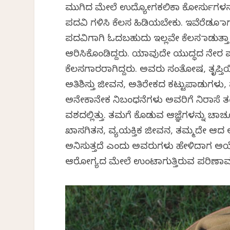
ಮುಗಿದ ಮೇಲೆ ಉದ್ಯೋಗಕಲಿಕಾ ಕೋರ್ಸುಗಳನ್ನು ಮಾ
ಪದವಿ ಗಳಿಸಿ ಕೆಲಸ ಹಿಡಿಯಬೇಕು. ಇವೆರೆಡೂ ಮಾರ
ಪದವಿಗಾಗಿ ಓದಬಹುದು ಇಲ್ಲವೇ ಕೆಲಸ ಮಾಡುತ
ಆರಿಸಿಕೊಂಡಿದ್ದರು. ಯಾವುದೇ ಯುದ್ಧದ ನೇರ 
ಕೆಲಸಗಾರರಾಗಿದ್ದರು. ಅವರು ಸಂತೋಷ, ತೃಪ್ತಿ
ಅತಿಶಿಸ್ತು ಜೀವನ, ಅತಿರೇಕದ ಕಟ್ಟುಪಾಡುಗಳು
ಅನೇಕಾನೇಕ ನಿಬಂಧನೆಗಳು ಅವರಿಗೆ ನಿರಾಸೆ 
ವಶದಲ್ಲಿತ್ತು. ತಮಗೆ ಕೊಡುವ ಆಜ್ಞೆಗಳನ್ನು ಚ
ಖಾಸಗಿತನ, ವ್ಯಯಕ್ತಿಕ ಜೀವನ, ತಮ್ಮದೇ ಆದ ಅಸ
ಅನಿಸುತ್ತದೆ ಎಂದು ಅವರುಗಳು ಹೇಳಿದಾಗ ಅಯ್ಯೋ
ಆರೋಗ್ಯದ ಮೇಲೆ ಉಂಟಾಗುತ್ತಿರುವ ಪರಿಣಾಮ