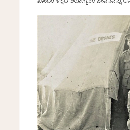
ತೊಂದರೆ ಇಲ್ಲದ ಆರೋಗ್ಯಕರ ಜೀವನವನ್ನು ಅನ