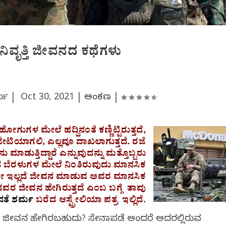
ನಿವೃತ್ತಿ ಜೀವನದ ಕಥೆಗಳು
ರ್ಮ |
Oct 30, 2021
|
ಅಂಕಣ
|
ಗುಗಳ ಮೇಲೆ ಹದ್ದಿನಂತೆ ಕಣ್ಣಿಟ್ಟಿರುತ್ತದೆ,
ೇಟಿಯಾಗಲಿ, ಎಲ್ಲವೂ ದಾಖಲಾಗುತ್ತದೆ. ರಜೆ
ುತ್ತಿದ್ದಾರೆ ಎನ್ನುವುದನ್ನು ಮತ್ತೊಬ್ಬರು
ಾಲಿನ ಬೆರಳುಗಳ ಮೇಲೆ ನಿಂತಿರುವುದು ಮಾನಸಿಕ
ತನವೇ ಇಲ್ಲದೆ ಜೀವನ ಮಾಡುವ ಅವರ ಮಾನಸಿಕ
ಸಿದವರ ಜೀವನ ಹೇಗಿರುತ್ತದೆ ಎಂಬ ಬಗ್ಗೆ ತಾವು
ನತೆ ಶರ್ಮ
ಬರೆದ ಆಸ್ಟ್ರೇಲಿಯಾ ಪತ್ರ ಇಲ್ಲಿದೆ
.
ಯ ಜೀವನ ಹೇಗಿರಬಹುದು? ಸೇನಾಪಡೆ ಅಂದರೆ ಅದರಲ್ಲಿರುವ