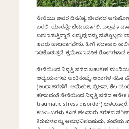
ಸೇನೆಯು ಅವರ ದಿನನಿತ್ಯ ಜೀವನದ ಆಗುಹೋಗುಗಳ 
ಬರಲಿ, ಯಾರನ್ನೇ ಭೇಟಿಯಾಗಲಿ, ಎಲ್ಲವೂ ದಾ
ಏನು ಮಾಡುತ್ತಿದ್ದಾರೆ ಎನ್ನುವುದನ್ನು ಮತ್ತೊಬ್ಬರು 
ಇವರು ಹಾಜರಾಗಬೇಕು. ಹೀಗೆ ಸದಾಕಾಲ ಕಾಲಿನ ಬ
ಮಾಡಿಕೊಡುತ್ತದೆ. ಕ್ರಮೇಣ ಮಾನಸಿಕ ರೋಗಗಳಾದ ಆತಂ
ಸೇನೆಯಿಂದ ನಿವೃತ್ತಿ ಪಡೆದ ಬಹುತೇಕ ಮಂದಿಯಲ
ಅಧ್ಯಯನಗಳು ಅಂಕಿಸಂಖ್ಯೆ-ಅಂಶಗಳ ಸಹಿತ ಹೇ
(ಉದಾಹರಣೆಗೆ, ಅಮೇರಿಕ, ಬ್ರಿಟನ್, ಕೆಲ ಯ
ಹೇಳುವಂತೆ ಸೇನೆಯಿಂದ ನಿವೃತ್ತಿ ಪಡೆದ ಅನೇಕ
traumatic stress disorder) ಬಳಲುತ್ತಾರ
ಕುಟುಂಬಗಳು ಕೂಡ ಹಲವಾರು ತರಹದ ಪರಿಣಾಮಗ
ಕಿರುಕುಳವನ್ನು ಅನುಭವಿಸಬಹುದು, ತಂದೆಯ ಖ