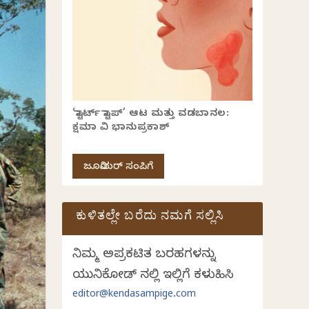
‘ಸ್ಟಾರ್ಟ್ ಸ್ಟಾಪ್’ ಆಟ ಮತ್ತು ವಡಬಾನಲ:
ಕ್ಷಮಾ ವಿ ಭಾನುಪ್ರಕಾಶ್
ಜೂನಿಯರ್ ಸಂಪಿಗೆ
ಕುಳಿತಲ್ಲೇ ಬರೆದು ನಮಗೆ ಸಲ್ಲಿಸಿ
ನಿಮ್ಮ ಅಪ್ರಕಟಿತ ಬರಹಗಳನ್ನು
ಯುನಿಕೋಡ್ ನಲ್ಲಿ ಇಲ್ಲಿಗೆ ಕಳುಹಿಸಿ
editor@kendasampige.com