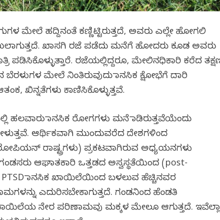
ಮೇಲೆ ಹದ್ದಿನಂತೆ ಕಣ್ಣಿಟ್ಟಿರುತ್ತದೆ, ಅವರು ಎಲ್ಲೇ ಹೋಗಲಿ
ಖಲಾಗುತ್ತದೆ. ಖಾಸಗಿ ರಜೆ ಪಡೆದು ಮನೆಗೆ ಹೋದರು ಕೂಡ ಅವರು
ಖಾತ್ರಿ ಪಡಿಸಿಕೊಳ್ಳುತ್ತಾರೆ. ರಜೆಯಲ್ಲಿದ್ದರೂ, ಮೇಲಿನಧಿಕಾರಿ ಕರೆದ ತಕ್ಷ
ೆರಳುಗಳ ಮೇಲೆ ನಿಂತಿರುವುದು ಮಾನಸಿಕ ಕ್ಷೋಭೆಗೆ ದಾರಿ
ಕ, ಖಿನ್ನತೆಗಳು ಕಾಣಿಸಿಕೊಳ್ಳುತ್ತವೆ.
್ಲಿ ಹಲವಾರು ಮಾನಸಿಕ ರೋಗಗಳು ಮನೆ ಮಾಡಿರುತ್ತವೆಯೆಂದು
ಳುತ್ತವೆ. ಆರ್ಥಿಕವಾಗಿ ಮುಂದುವರೆದ ದೇಶಗಳಿಂದ
ುರೋಪಿಯನ್ ರಾಷ್ಟ್ರಗಳು) ಪ್ರಕಟವಾಗಿರುವ ಅಧ್ಯಯನಗಳು
 ಗಂಡಸರು ಆಘಾತಕಾರಿ ಒತ್ತಡದ ಅಸ್ವಸ್ಥತೆಯಿಂದ (post-
ೆ. PTSD ಮಾನಸಿಕ ಖಾಯಿಲೆಯಿಂದ ಬಳಲುವ ಹೆಚ್ಚಿನವರ
ಳನ್ನು ಎದುರಿಸಬೇಕಾಗುತ್ತದೆ. ಗಂಡನಿಂದ ಹೆಂಡತಿ
ಾಯಿಲೆಯ ನೇರ ಪರಿಣಾಮವು ಮಕ್ಕಳ ಮೇಲೂ ಆಗುತ್ತದೆ. ಇವೆಲ್ಲ