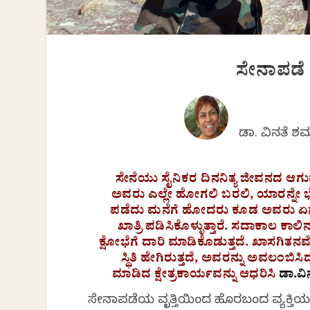
ಸೇನಾಪಡೆ 
ಡಾ. ವಿನತೆ ಶ
ಸೇನೆಯು ಸೈನಿಕರ ದಿನನಿತ್ಯ ಜೀವನದ ಆಗುಹೋ
ಅವರು ಎಲ್ಲೇ ಹೋಗಲಿ ಬರಲಿ, ಯಾರನ್ನೇ ಭ
ಪಡೆದು ಮನೆಗೆ ಹೋದರು ಕೂಡ ಅವರು ಏನು ಮಾಡ
ಖಾತ್ರಿ ಪಡಿಸಿಕೊಳ್ಳುತ್ತಾರೆ. ಸದಾಕಾಲ ಕ
ಕ್ಷೋಭೆಗೆ ದಾರಿ ಮಾಡಿಕೊಡುತ್ತದೆ. ಖಾಸಗಿ
ಸ್ಥಿತಿ ಹೇಗಿರುತ್ತದೆ, ಅವರನ್ನು ಅವಲಂಬಿ
ಮಾಡಿದ ಕ್ಷೇತ್ರಕಾರ್ಯವನ್ನು ಆಧರಿಸಿ
ಡಾ.ವಿ
ಸೇನಾಪಡೆಯ ವೃತ್ತಿಯಿಂದ ಹೊರಬಂದ ವ್ಯಕ್ತಿ