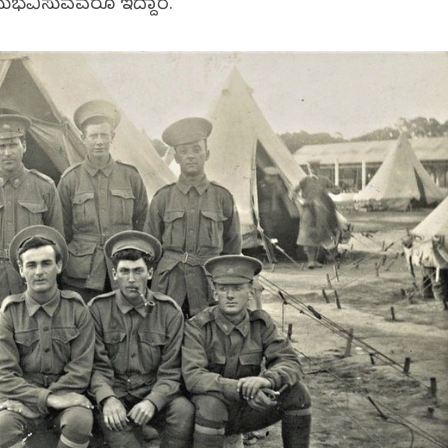
ುಭವಿಸುವವರೂ ಇದ್ದಾರೆ.