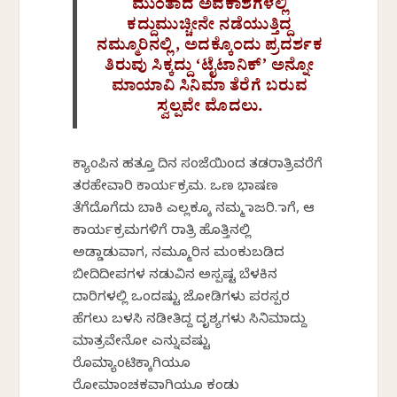
ಮುಂತಾದ ಅವಕಾಶಗಳಲ್ಲಿ
ಕದ್ದುಮುಚ್ಚೀನೇ ನಡೆಯುತ್ತಿದ್ದ
ನಮ್ಮೂರಿನಲ್ಲಿ, ಅದಕ್ಕೊಂದು ಪ್ರದರ್ಶಕ
ತಿರುವು ಸಿಕ್ಕದ್ದು ‘ಟೈಟಾನಿಕ್’ ಅನ್ನೋ
ಮಾಯಾವಿ ಸಿನಿಮಾ ತೆರೆಗೆ ಬರುವ
ಸ್ವಲ್ಪವೇ ಮೊದಲು.
ಕ್ಯಾಂಪಿನ ಹತ್ತೂ ದಿನ ಸಂಜೆಯಿಂದ ತಡರಾತ್ರಿವರೆಗೆ
ತರಹೇವಾರಿ ಕಾರ್ಯಕ್ರಮ. ಒಣ ಭಾಷಣ
ತೆಗೆದೊಗೆದು ಬಾಕಿ ಎಲ್ಲಕ್ಕೂ ನಮ್ಮ ಹಾಜರಿ. ಹಾಗೆ, ಆ
ಕಾರ್ಯಕ್ರಮಗಳಿಗೆ ರಾತ್ರಿ ಹೊತ್ತಿನಲ್ಲಿ
ಅಡ್ಡಾಡುವಾಗ, ನಮ್ಮೂರಿನ ಮಂಕುಬಡಿದ
ಬೀದಿದೀಪಗಳ ನಡುವಿನ ಅಸ್ಪಷ್ಟ ಬೆಳಕಿನ
ದಾರಿಗಳಲ್ಲಿ ಒಂದಷ್ಟು ಜೋಡಿಗಳು ಪರಸ್ಪರ
ಹೆಗಲು ಬಳಸಿ ನಡೀತಿದ್ದ ದೃಶ್ಯಗಳು ಸಿನಿಮಾದ್ದು
ಮಾತ್ರವೇನೋ ಎನ್ನುವಷ್ಟು
ರೊಮ್ಯಾಂಟಿಕ್ಕಾಗಿಯೂ
ರೋಮಾಂಚಕವಾಗಿಯೂ ಕಂಡು