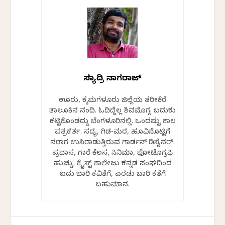
ಸಹ್ಯಾದ್ರಿ ನಾಗರಾಜ್
ಊರು, ಚಿಕ್ಕಮಗಳೂರು ಜಿಲ್ಲೆಯ ತರೀಕೆರೆ
ತಾಲೂಕಿನ ನಂದಿ. ಓದಿದ್ದೆಲ್ಲ ಶಿವಮೊಗ್ಗ. ಬದುಕು
ಕಟ್ಟಿಕೊಂಡದ್ದು ಬೆಂಗಳೂರಿನಲ್ಲಿ. ಒಂದಷ್ಟು ಕಾಲ
ಪತ್ರಕರ್ತ. ಸದ್ಯ, ಗಿಡ-ಮರ, ಹೂವಿನೊಟ್ಟಿಗೆ
ಸರಾಗ ಉಸಿರಾಡುತ್ತಿರುವ ಗಾರ್ಡನ್ ಡಿಸೈನರ್.
ಪ್ರವಾಸ, ಗಾರೆ ಕೆಲಸ, ಸಿನಿಮಾ, ಫೋಟೊಗ್ರಫಿ
ಹುಚ್ಚು. ಕ್ರೈಸ್ಟ್ ಕಾಲೇಜು ಕನ್ನಡ ಸಂಘದಿಂದ
ಐದು ಬಾರಿ ಕವಿತೆಗೆ, ಎರಡು ಬಾರಿ ಕತೆಗೆ
ಬಹುಮಾನ.