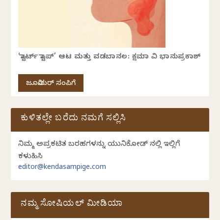
‘ಸ್ಟಾರ್ಟ್ ಸ್ಟಾಪ್’ ಆಟ ಮತ್ತು ವಡಬಾನಲ: ಕ್ಷಮಾ ವಿ ಭಾನುಪ್ರಕಾಶ್
ಜೂನಿಯರ್ ಸಂಪಿಗೆ
ಕುಳಿತಲ್ಲೇ ಬರೆದು ನಮಗೆ ಸಲ್ಲಿಸಿ
ನಿಮ್ಮ ಅಪ್ರಕಟಿತ ಬರಹಗಳನ್ನು ಯುನಿಕೋಡ್ ನಲ್ಲಿ ಇಲ್ಲಿಗೆ
ಕಳುಹಿಸಿ
editor@kendasampige.com
ನಮ್ಮ ಸೋಷಿಯಲ್‌ ಮೀಡಿಯಾ