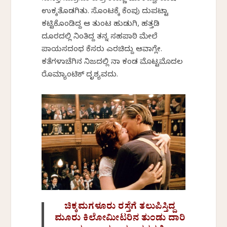
ಉಕ್ಕತೊಡಗಿತು. ಸೊಂಟಕ್ಕೆ ಕೆಂಪು ದುಪಟ್ಟಾ
ಕಟ್ಟಿಕೊಂಡಿದ್ದ ಆ ತುಂಟ ಹುಡುಗಿ, ಹತ್ತಡಿ
ದೂರದಲ್ಲಿ ನಿಂತಿದ್ದ ತನ್ನ ಸಹಪಾಠಿ ಮೇಲೆ
ಪಾಯಸದಂಥ ಕೆಸರು ಎರಚಿದ್ದು ಆವಾಗ್ಲೇ.
ಕತೆಗಳಾಚೆಗಿನ ನಿಜದಲ್ಲಿ ನಾ ಕಂಡ ಮೊಟ್ಟಮೊದಲ
ರೊಮ್ಯಾಂಟಿಕ್ ದೃಶ್ಯವದು.
ಚಿಕ್ಕಮಗಳೂರು ರಸ್ತೆಗೆ ತಲುಪಿಸ್ತಿದ್ದ
ಮೂರು ಕಿಲೋಮೀಟರಿನ ತುಂಡು ದಾರಿ