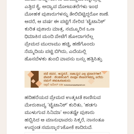
ಹುಡುಗರನ್ನು ಗೋಳು ಹುಯ್ದುಕೊಳ್ಳೋದ್ರಲ್ಲಿ
ಎತ್ತಿದ ಕೈ. ಅದ್ಯಾವ ಮೋಟುತಲೆಗಳು ಇಂಥ
ಮೋಹಕ ಪುಕಾರುಗಳನ್ನು ತೇಲಿಬಿಟ್ಟಿದ್ದರೋ ಕಾಣೆ.
ಆದರೆ, ಆ ವರ್ಷ ಈ ಪಟ್ಟಿಗೆ ಸೇರಿದ ‘ಟೈಟಾನಿಕ್’
ಕುರಿತ ಪುಕಾರು ಮಾತ್ರ, ನಮ್ಮೂರಿನ ಒಣ
ಧಿಮಾಕಿನ ಮಂದಿ ಪೇಟೆಗೆ ಹೋದಾಗಲೆಲ್ಲ
ಪ್ರೇಮದ ಮುಲಾಮು ಹಚ್ಚಿ, ಹಣೆಗೊಂದು
ನೆಮ್ಮದಿಯ ಪಟ್ಟಿ ಬಿಗಿದು, ಎದೆಯಲ್ಲಿ
ಹೊಸಬೆಳಕು ತುಂಬಿ ವಾಪಸು ಬಸ್ಸು ಹತ್ತಿಸಿತ್ತು.
ಹದಿಹರೆಯದ ಪ್ರೇಮದ ಉತ್ಕಟತೆ ಕಾಣಿಸುವ
ಮೇರುಕಾವ್ಯ ‘ಟೈಟಾನಿಕ್’ ಕುರಿತು, ‘ಹಡಗು
ಮುಳುಗುವ ಸಿನಿಮಾ’ ಅಂತಷ್ಟೇ ಪುಕಾರು
ಹಬ್ಬಿಸಿದ ಆ ಮಹಾನುಭಾವರು ಸಿಕ್ಕರೆ, ನಾನಂತೂ
ಉದ್ದಂಡ ನಮಸ್ಕಾರ ಹಾಕೋಕೆ ಕಾದಿರುವೆ.