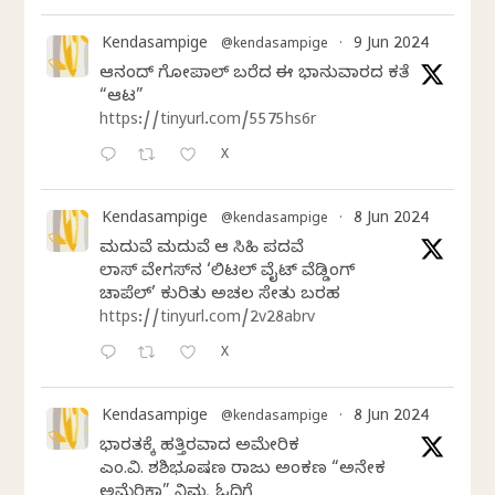
Kendasampige
9 Jun 2024
@kendasampige
·
ಆನಂದ್‌ ಗೋಪಾಲ್‌ ಬರೆದ ಈ ಭಾನುವಾರದ ಕತೆ
“ಆಟ”
https://tinyurl.com/5575hs6r
X
Kendasampige
8 Jun 2024
@kendasampige
·
ಮದುವೆ ಮದುವೆ ಆ ಸಿಹಿ ಪದವೆ
ಲಾಸ್‌ ವೇಗಸ್‌ನ ‘ಲಿಟಲ್ ವೈಟ್ ವೆಡ್ಡಿಂಗ್
ಚಾಪೆಲ್’ ಕುರಿತು ಅಚಲ ಸೇತು ಬರಹ
https://tinyurl.com/2v28abrv
X
Kendasampige
8 Jun 2024
@kendasampige
·
ಭಾರತಕ್ಕೆ ಹತ್ತಿರವಾದ ಅಮೇರಿಕ
ಎಂ.ವಿ. ಶಶಿಭೂಷಣ ರಾಜು ಅಂಕಣ “ಅನೇಕ
ಅಮೆರಿಕಾ” ನಿಮ್ಮ ಓದಿಗೆ