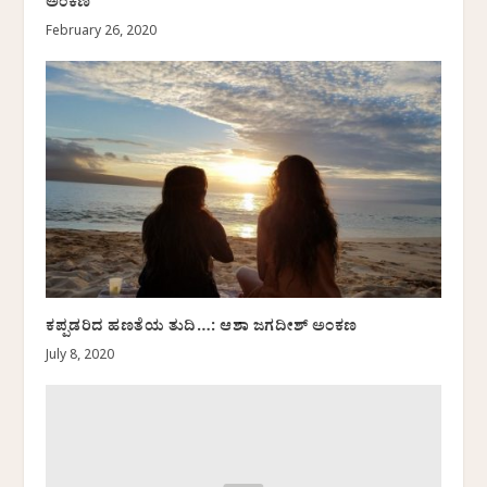
ಅಂಕಣ
February 26, 2020
ಕಪ್ಪಡರಿದ ಹಣತೆಯ ತುದಿ…: ಆಶಾ ಜಗದೀಶ್ ಅಂಕಣ
July 8, 2020