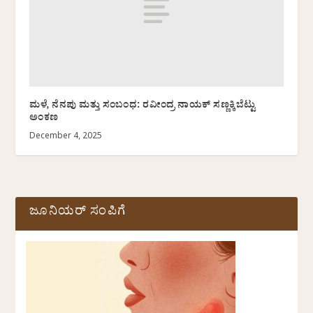
ಮಳೆ, ನೆನಪು ಮತ್ತು ಸಂಬಂಧ: ರವೀಂದ್ರ ನಾಯಕ್ ಸಣ್ಣಕ್ಕಿಬೆಟ್ಟು
ಅಂಕಣ
December 4, 2025
ಜೂನಿಯರ್ ಸಂಪಿಗೆ