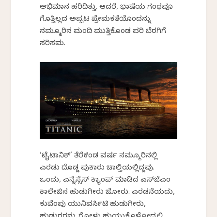
ಅಭಿಮಾನ ಹರಿದಿತ್ತು. ಆದರೆ, ಭಾಷೆಯ ಗಂಧವೂ
ಗೊತ್ತಿಲ್ಲದ ಅಪ್ಪಟ ಪ್ರೇಮಕತೆಯೊಂದನ್ನು
ನಮ್ಮೂರಿನ ಮಂದಿ ಮುತ್ತಿಕೊಂಡ ಪರಿ ಬೆರಗಿಗೆ
ಸರಿಸಮ.
‘ಟೈಟಾನಿಕ್’ ತೆರೆಕಂಡ ವರ್ಷ ನಮ್ಮೂರಿನಲ್ಲಿ
ಎರಡು ದೊಡ್ಡ ಪುಕಾರು ಚಾಲ್ತಿಯಲ್ಲಿದ್ದವು.
ಒಂದು, ಎನ್ನೆಸ್ಸೆಸ್ ಕ್ಯಾಂಪ್ ಮಾಡಿದ ಎಸ್‌ಜೆಎಂ
ಕಾಲೇಜಿನ ಹುಡುಗೀರು ಜೋರು. ಎರಡನೆಯದು,
ಕುವೆಂಪು ಯುನಿವರ್ಸಿಟಿ ಹುಡುಗೀರು,