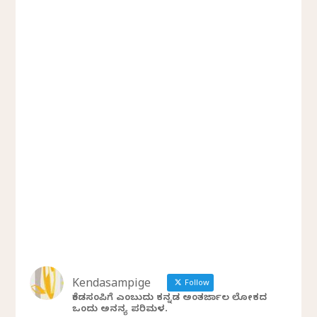
Kendasampige
Follow
ಕೆಂಡಸಂಪಿಗೆ ಎಂಬುದು ಕನ್ನಡ ಅಂತರ್ಜಾಲ ಲೋಕದ
ಒಂದು ಅನನ್ಯ ಪರಿಮಳ.