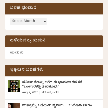
ಬರಹ ಭಂಡಾರ
ಹಳೆಯವನ್ನು ಹುಡುಕಿ
ಇತ್ತೀಚಿನ ಬರಹಗಳು
ನವೀನ್‌ ತೇಜಸ್ವಿ ಬರೆದ ಈ ಭಾನುವಾರದ ಕತೆ
“ಬಂಗಾರಕಡ್ಡಿ ಡೇರೆಹೂವು”
Aug 9, 2026
|
ದಿನದ ಅಗ್ರ ಬರಹ
ಮತ್ತೊಮ್ಮೆ ಒಡೆಯಿತು ಹೃದಯ…: ಜುಲೇಖಾ ಬೇಗಂ