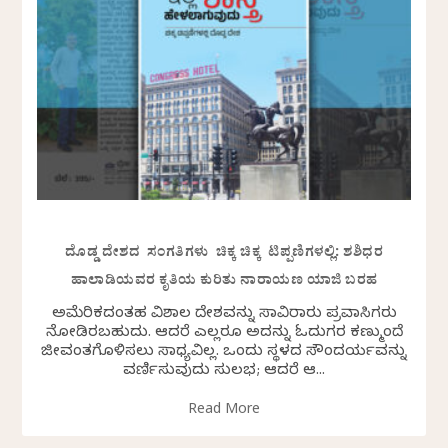
ದೊಡ್ಡ ದೇಶದ ಸಂಗತಿಗಳು ಚಿಕ್ಕ ಚಿಕ್ಕ ಟಿಪ್ಪಣಿಗಳಲ್ಲಿ: ಶಶಿಧರ
ಹಾಲಾಡಿಯವರ ಕೃತಿಯ ಕುರಿತು ನಾರಾಯಣ ಯಾಜಿ ಬರಹ
ಅಮೆರಿಕದಂತಹ ವಿಶಾಲ ದೇಶವನ್ನು ಸಾವಿರಾರು ಪ್ರವಾಸಿಗರು
ನೋಡಿರಬಹುದು. ಆದರೆ ಎಲ್ಲರೂ ಅದನ್ನು ಓದುಗರ ಕಣ್ಮುಂದೆ
ಜೀವಂತಗೊಳಿಸಲು ಸಾಧ್ಯವಿಲ್ಲ. ಒಂದು ಸ್ಥಳದ ಸೌಂದರ್ಯವನ್ನು
ವರ್ಣಿಸುವುದು ಸುಲಭ; ಆದರೆ ಆ...
Read More