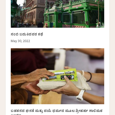
ನಂಬಿ ಬದುಕಿದವರ ಕಥೆ
May 30, 2022
ಬಡತನದ ಘನತೆ ಮತ್ತು ದಯೆ ಧರ್ಮದ ಮೂಲ:ಶ್ರೀಹರ್ಷ ಸಾಲಿಮಠ