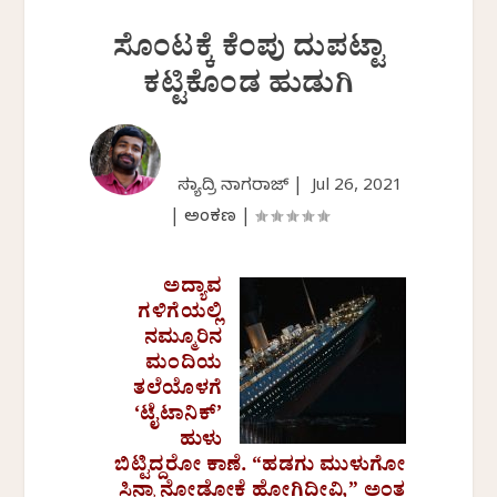
ಸೊಂಟಕ್ಕೆ ಕೆಂಪು ದುಪಟ್ಟಾ
ಕಟ್ಟಿಕೊಂಡ ಹುಡುಗಿ
ಸಹ್ಯಾದ್ರಿ ನಾಗರಾಜ್ |
Jul 26, 2021
|
ಅಂಕಣ
|
ಅದ್ಯಾವ
ಗಳಿಗೆಯಲ್ಲಿ
ನಮ್ಮೂರಿನ
ಮಂದಿಯ
ತಲೆಯೊಳಗೆ
‘ಟೈಟಾನಿಕ್’
ಹುಳು
ಬಿಟ್ಟಿದ್ದರೋ ಕಾಣೆ. “ಹಡಗು ಮುಳುಗೋ
ಸಿನ್ಮಾ ನೋಡೋಕೆ ಹೋಗ್ತಿದ್ದೀವಿ,” ಅಂತ