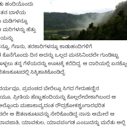
ಂಡು ಹಂದಿಯೊಂದು
 ಆತನ ಬಾಳೆಯ
ಯ ಮಡಿಗಳನ್ನೂ
ಿ ಮರಿಗಳನ್ನು ಹೆತ್ತು
ದಿಯನ್ನು
್ನೂ, ಗೆಣಸು, ತರಕಾರಿಗಳನ್ನೂ ಕಾಡುಹಂದಿಗಳಿಗೆ
ತ ಕೊನೆಗೊಂದು ದಿನ ಅದನ್ನು ಒಲ್ಲದ ಮನಸಿನಿಂದಲೇ ಗುಂಡಿಟ್ಟು
್ಳಲು ತನ್ನ ಗೆಳೆಯರನ್ನು ಊಟಕ್ಕೆ ಕರೆದಿದ್ದ. ಆ ದಾರಿಯಲ್ಲಿ ಏನಕ್ಕ
ಕೂಟದಲ್ಲಿ ಸಿಕ್ಕಿಹಾಕಿಕೊಂಡಿದ್ದೆ.
ೌಂದರ್ಯವೂ, ಪ್ರಪಂಚದ ಬೇರೆಲ್ಲೂ ಸಿಗದ ಗೇರುಹಣ್ಣಿನ
ೂ, ಪ್ರೀತಿಯ ಹೆಣ್ಣುಹಂದಿಯನ್ನು ಕೊಲ್ಲಲೇಬೇಕಾಗಿಬಂದ ಆ
ಲ್ಲೊಂದು ಮಹಾಕಾವ್ಯದಂತ ರೌದ್ರಶೋಕಶೃಂಗಾರಭರಿತ
ಿಂದಲೇ ಆ ಔತಣಕೂಟವನ್ನು ಸೇರಿಕೊಂಡಿದ್ದ ನಾನು ಆಮೇಲೆ ಆ
ು ಯಾವಜಾತಿ, ಯಾವಕುಲ, ಯಾವಪಂಗಡ ಎಂಬುದನ್ನು ಮರೆತು ಅಲ್ಲಿ