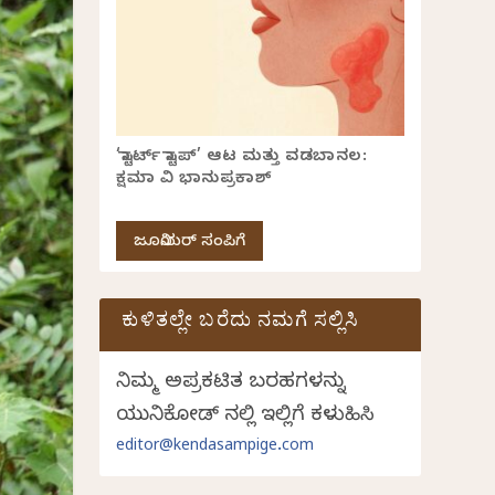
‘ಸ್ಟಾರ್ಟ್ ಸ್ಟಾಪ್’ ಆಟ ಮತ್ತು ವಡಬಾನಲ:
ಕ್ಷಮಾ ವಿ ಭಾನುಪ್ರಕಾಶ್
ಜೂನಿಯರ್ ಸಂಪಿಗೆ
ಕುಳಿತಲ್ಲೇ ಬರೆದು ನಮಗೆ ಸಲ್ಲಿಸಿ
ನಿಮ್ಮ ಅಪ್ರಕಟಿತ ಬರಹಗಳನ್ನು
ಯುನಿಕೋಡ್ ನಲ್ಲಿ ಇಲ್ಲಿಗೆ ಕಳುಹಿಸಿ
editor@kendasampige.com