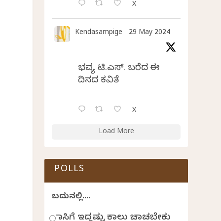
X
Kendasampige
29 May 2024
ಭವ್ಯ ಟಿ.ಎಸ್. ಬರೆದ ಈ
ದಿನದ ಕವಿತೆ
X
Load More
POLLS
ಬದುಕಿನಲ್ಲಿ....
ಹಾಸಿಗೆ ಇದ್ದಷ್ಟು ಕಾಲು ಚಾಚಬೇಕು