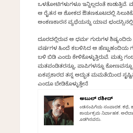
ಒಳತೋಟಿಗಳುಗಳೂ ಇನ್ನಿಲ್ಲದಂತೆ ಕಾಡುತ್ತಿವೆ. ಮತ
ಆ ರೈತನ ಆ ಶೋಕದ ಔತಣಕೂಟದಲ್ಲಿ ಸಿಲುಕಿ
ಅಂಕಣಕಾರನ ವ್ಯಥೆಯನ್ನು ಯಾವ ಛಂದಸ್ಸಿನಲ್
ದೂರದಲ್ಲಿರುವ ಆ ಧರ್ಮ ಗುರುಗಳ ಶಿಷ್ಯಂದಿರು 
ವರ್ಷಗಳ ಹಿಂದೆ ಕಬಳಿಸಿದ ಆ ಹೆಣ್ಣುಹಂದಿಯ
ಬಳಿ ಬಿಡಿ ಎಂದು ಕೇಳಿಕೊಳ್ಳುತ್ತಿರುವೆ. ಮತ್ತು
ಮತಪಂಡಿತರನ್ನೂ, ಪಾಪಿಗಳನ್ನೂ ಕೋಣವನ್ನೂ ಎತ
ಏಕಪ್ರಕಾರದ ತನ್ನ ಅದ್ಭುತ ಮಮತೆಯಿಂದ ಸೃಷ್
ಎಂದೂ ಬೇಡಿಕೊಳ್ಳುತ್ತೇನೆ
ಅಬ್ದುಲ್ ರಶೀದ್
ಕೆಂಡಸಂಪಿಗೆಯ ಸಂಪಾದಕ. ಕಥೆ, 
ಕಾರ್ಯಕ್ರಮ ನಿರ್ವಾಹಕ. ಅಲೆದಾಟ
ಕೊಡಗಿನವರು.