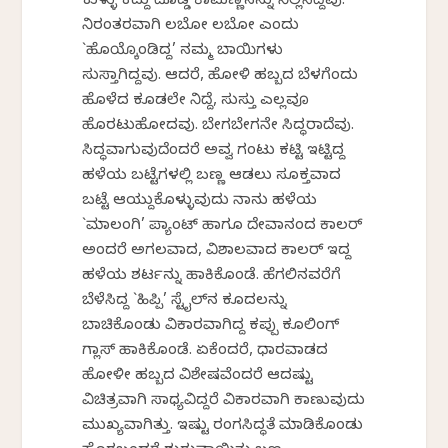
ಕುಳ್ಳು ಕದ್ದು ದೊಡ್ಡ ಕಾಮಣ್ಣನನ್ನು ನಿಲ್ಲಿಸಿದ್ದೆವು.
ನಿರಂತರವಾಗಿ ಲಬೋ ಲಬೋ ಎಂದು
`ಹೊಯ್ಕೊಂಡಿದ್ದ’ ನಮ್ಮ ಬಾಯಿಗಳು
ಸುಸ್ತಾಗಿದ್ದವು. ಆದರೆ, ಹೋಳಿ ಹಬ್ಬದ ಬೆಳಗೆಂದು
ಹೊಳೆದ ಕೂಡಲೇ ನಿದ್ದೆ, ಸುಸ್ತು ಎಲ್ಲವೂ
ಹೊರಟುಹೋದವು. ಬೇಗಬೇಗನೇ ಸಿದ್ಧರಾದೆವು.
ಸಿದ್ಧವಾಗುವುದೆಂದರೆ ಅವ್ವ ಗಂಟು ಕಟ್ಟಿ ಇಟ್ಟಿದ್ದ
ಹಳೆಯ ಬಟ್ಟೆಗಳಲ್ಲಿ ಬಣ್ಣ ಆಡಲು ಸೂಕ್ತವಾದ
ಬಟ್ಟೆ ಆಯ್ದುಕೊಳ್ಳುವುದು ನಾನು ಹಳೆಯ
`ಮಾಲಂಗಿ’ ಪ್ಯಾಂಟ್ ಹಾಗೂ ದೇವಾನಂದ ಕಾಲರ್
ಅಂದರೆ ಅಗಲವಾದ, ವಿಶಾಲವಾದ ಕಾಲರ್ ಇದ್ದ
ಹಳೆಯ ಶರ್ಟನ್ನು ಹಾಕಿಕೊಂಡೆ. ಹೆಗಲಿನವರೆಗೆ
ಬೆಳೆಸಿದ್ದ `ಹಿಪ್ಪಿ’ ಸ್ಟೈಲ್‌ನ ಕೂದಲನ್ನು
ಬಾಚಿಕೊಂಡು ವಿಕಾರವಾಗಿದ್ದ ಕಪ್ಪು ಕೂಲಿಂಗ್
ಗ್ಲಾಸ್ ಹಾಕಿಕೊಂಡೆ. ಏಕೆಂದರೆ, ಧಾರ‍ವಾಡದ
ಹೋಳೀ ಹಬ್ಬದ ವಿಶೇಷವೆಂದರೆ ಆದಷ್ಟು
ವಿಚಿತ್ರವಾಗಿ ಸಾಧ್ಯವಿದ್ದರೆ ವಿಕಾರವಾಗಿ ಕಾಣುವುದು
ಮುಖ್ಯವಾಗಿತ್ತು. ಇಷ್ಟು ರಂಗಸಿದ್ಧತೆ ಮಾಡಿಕೊಂಡು