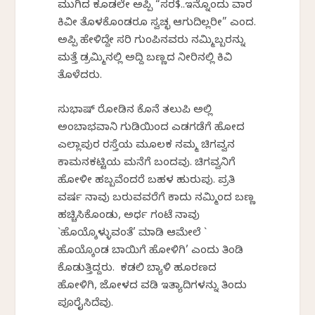
ಮುಗಿದ ಕೂಡಲೇ ಅಪ್ಪಿ “ಸರ$..ಇನ್ನೊಂದು ವಾರ
ಕಿವೀ ತೊಳಕೊಂಡರೂ ಸ್ವಚ್ಛ ಆಗುದಿಲ್ಲರೀ” ಎಂದ.
ಅಪ್ಪಿ ಹೇಳಿದ್ದೇ ಸರಿ ಗುಂಪಿನವರು ನಮ್ಮಿಬ್ಬರನ್ನು
ಮತ್ತೆ ಡ್ರಮ್ಮಿನಲ್ಲಿ ಅದ್ದಿ ಬಣ್ಣದ ನೀರಿನಲ್ಲಿ ಕಿವಿ
ತೊಳೆದರು.
ಸುಭಾಷ್ ರೋಡಿನ ಕೊನೆ ತಲುಪಿ ಅಲ್ಲಿ
ಅಂಬಾಭವಾನಿ ಗುಡಿಯಿಂದ ಎಡಗಡೆಗೆ ಹೋದ
ಎಲ್ಲಾಪುರ ರಸ್ತೆಯ ಮೂಲಕ ನಮ್ಮ ಚಿಗವ್ವನ
ಕಾಮನಕಟ್ಟಿಯ ಮನೆಗೆ ಬಂದವು. ಚಿಗವ್ವನಿಗೆ
ಹೋಳೀ ಹಬ್ಬವೆಂದರೆ ಬಹಳ ಹುರುಪು. ಪ್ರತಿ
ವರ್ಷ ನಾವು ಬರುವವರೆಗೆ ಕಾದು ನಮ್ಮಿಂದ ಬಣ್ಣ
ಹಚ್ಚಿಸಿಕೊಂಡು, ಅರ್ಧ ಗಂಟೆ ನಾವು
`ಹೊಯ್ಕೊಳ್ಳುವಂತೆ’ ಮಾಡಿ ಆಮೇಲೆ `
ಹೊಯ್ಕೊಂಡ ಬಾಯಿಗೆ ಹೋಳಿಗಿ’ ಎಂದು ತಿಂಡಿ
ಕೊಡುತ್ತಿದ್ದರು. ಕಡಲಿ ಬ್ಯಾಳಿ ಹೂರಣದ
ಹೋಳಿಗಿ, ಜೋಳದ ವಡಿ ಇತ್ಯಾದಿಗಳನ್ನು ತಿಂದು
ಪೂರೈಸಿದೆವು.