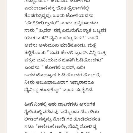
ಗೆಟಪ್ಪಿನಿಂದಾಗಿ ಹಲವಾರು ಟೋಳಿಗಳು
ಎದುರಾದಾಗ ನನ್ನ ಜೊತೆ ಡೈಲಾಗ್‌ನಲ್ಲಿ
ತೊಡಗುತ್ತಿದ್ದವು. ಒಂದು ಟೋಳಿಯವನು
“ಹೆಂಗಿದೀರಿ ಬ್ರದರ್” ಎಂದು ತಬ್ಬಿಕೊಂಡನು.
ನಾನು ” ಬ್ರದರ್, ನನ್ನ ಎದುರುಗೊಳ್ಳಾಕ ಒಬ್ಬನ$
ಯಾಕ ಬಂದಿ? ವೈನಿ ಬಂದಿಲ್ಲ ಏನು?” ಎಂದೆ.
ಅವನು ಅಳುಮುಖ ಮಾಡಿಕೊಂಡು, ಮತ್ತೆ
ತಬ್ಬಿಕೊಂಡು ” ಏನ$ ಹೇಳಲಿ ಬ್ರದರ್, ನಿನ್ನಿ ರಾತ್ರಿ
ಪಕ್ಕದ ಮನೀಯವನ ಜೊತಿಗಿ ಓಡಿಹೋದಳು”
ಎಂದನು. ” ಹೋಗಲಿ ಬ್ರದರ್, ಎದೀ
ಒಡದುಕೋಬ್ಯಾಡ. ಓಡಿ ಹೋದರ ಹೋಗಲಿ,
ನೀನು ಆಜೂಬಾಜೂದಾಗ ಇನ್ನಾರಾದರೂ
ವೈನೀನ್ನ ಹುಡುಕ್ಕೋ” ಎಂದು ಸಂತೈಸಿದೆ.
ಹೀಗೆ ನಿಂತಲ್ಲಿ ಆಶು ನಾಟಕಗಳು ಅಸಂಗತ
ಶೈಲಿಯಲ್ಲಿ ನಡೆದವು. ಇನ್ನೊಂದು ಟೋಳಿಯ
ಲೀಡರ್ ನನ್ನನ್ನು ನೋಡಿ ಗರ ಹೊಡೆದವನಂತೆ
ನಟಿಸಿ “ಅಲೇಲಲೇಲಲೇ, ಮೊನ್ನಿ ನೋಡಿದ್ದ