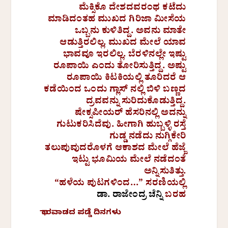
ಮೆಕ್ಸಿಕೊ ದೇಶದವರಂಥ ಕಟೆದು
ಮಾಡಿದಂತಹ ಮುಖದ ಗಿರಿಜಾ ಮೀಸೆಯ
ಒಬ್ಬನು ಕುಳಿತಿದ್ದ. ಅವನು ಮಾತೇ
ಆಡುತ್ತಿರಲಿಲ್ಲ. ಮುಖದ ಮೇಲೆ ಯಾವ
ಭಾವವೂ ಇರಲಿಲ್ಲ. ಬೆರಳಿನಲ್ಲೇ ಇಷ್ಟು
ರೂಪಾಯಿ ಎಂದು ತೋರಿಸುತ್ತಿದ್ದ. ಅಷ್ಟು
ರೂಪಾಯಿ ಕಿಟಕಿಯಲ್ಲಿ ತೂರಿದರೆ ಆ
ಕಡೆಯಿಂದ ಒಂದು ಗ್ಲಾಸ್ ನಲ್ಲಿ ಬಿಳಿ ಬಣ್ಣದ
ದ್ರವವನ್ನು ಸುರಿದುಕೊಡುತ್ತಿದ್ದ.
ಷೇಕ್ಸಪೀಯರ್ ಹೆಸರಿನಲ್ಲಿ ಅದನ್ನು
ಗುಟುಕರಿಸಿದೆವು. ಹೀಗಾಗಿ ಹುಬ್ಬಳ್ಳಿ ರಸ್ತೆ
ಗುಡ್ಡ ನಡೆದು ನುಗ್ಗಿಕೇರಿ
ತಲುಪುವುದರೊಳಗೆ ಆಕಾಶದ ಮೇಲೆ ಹೆಜ್ಜೆ
ಇಟ್ಟು ಭೂಮಿಯ ಮೇಲೆ ನಡೆದಂತೆ
ಅನ್ನಿಸುತಿತ್ತು.
“ಹಳೆಯ ಪುಟಗಳಿಂದ…” ಸರಣಿಯಲ್ಲಿ
ಡಾ. ರಾಜೇಂದ್ರ ಚೆನ್ನಿ
ಬರಹ
ಧಾರವಾಡದ ಪಡ್ಡೆ ದಿನಗಳು