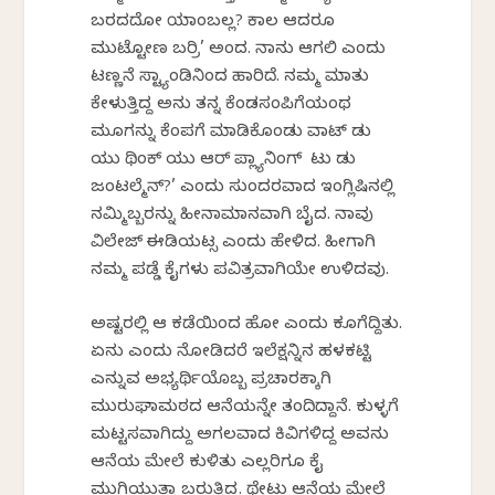
ಬರದದೋ ಯಾಂಬಲ್ಲ? ಕಾಲ ಆದರೂ
ಮುಟ್ಟೋಣ ಬರ್ರಿ’ ಅಂದ. ನಾನು ಆಗಲಿ ಎಂದು
ಟಣ್ಣನೆ ಸ್ಟ್ಯಾಂಡಿನಿಂದ ಹಾರಿದೆ. ನಮ್ಮ ಮಾತು
ಕೇಳುತ್ತಿದ್ದ ಅನು ತನ್ನ ಕೆಂಡಸಂಪಿಗೆಯಂಥ
ಮೂಗನ್ನು ಕೆಂಪಗೆ ಮಾಡಿಕೊಂಡು ವಾಟ್ ಡು
ಯು ಥಿಂಕ್ ಯು ಆರ್ ಪ್ಲ್ಯಾನಿಂಗ್ ಟು ಡು
ಜಂಟಲ್ಮೆನ್?’ ಎಂದು ಸುಂದರವಾದ ಇಂಗ್ಲಿಷಿನಲ್ಲಿ
ನಮ್ಮಿಬ್ಬರನ್ನು ಹೀನಾಮಾನವಾಗಿ ಬೈದ. ನಾವು
ವಿಲೇಜ್ ಈಡಿಯಟ್ಸ ಎಂದು ಹೇಳಿದ. ಹೀಗಾಗಿ
ನಮ್ಮ ಪಡ್ಡೆ ಕೈಗಳು ಪವಿತ್ರವಾಗಿಯೇ ಉಳಿದವು.
ಅಷ್ಟರಲ್ಲಿ ಆ ಕಡೆಯಿಂದ ಹೋ ಎಂದು ಕೂಗೆದ್ದಿತು.
ಏನು ಎಂದು ನೋಡಿದರೆ ಇಲೆಕ್ಷನ್ನಿನ ಹಳಕಟ್ಟಿ
ಎನ್ನುವ ಅಭ್ಯರ್ಥಿಯೊಬ್ಬ ಪ್ರಚಾರಕ್ಕಾಗಿ
ಮುರುಘಾಮಠದ ಆನೆಯನ್ನೇ ತಂದಿದ್ದಾನೆ. ಕುಳ್ಳಗೆ
ಮಟ್ಟಸವಾಗಿದ್ದು ಅಗಲವಾದ ಕಿವಿಗಳಿದ್ದ ಅವನು
ಆನೆಯ ಮೇಲೆ ಕುಳಿತು ಎಲ್ಲರಿಗೂ ಕೈ
ಮುಗಿಯುತ್ತಾ ಬರುತ್ತಿದ್ದ. ಥೇಟು ಆನೆಯ ಮೇಲೆ