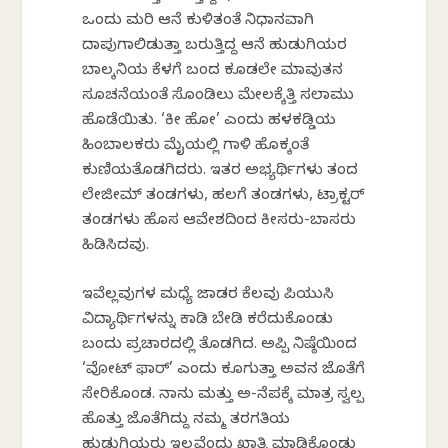
ಒಂದು ಮರಿ ಆನೆ ಕುಳಿತಂತೆ ನಿಧಾನವಾಗಿ
ದಾಪುಗಾಲಿಡುತ್ತಾ ಬರುತ್ತಿದ್ದ ಆನೆ ಹುಡುಗಿಯರ
ಬಾಲ್ಕನಿಯ ಕೆಳಗೆ ಬಂದ ಕೂಡಲೇ ಮಾವುತನ
ಸೂಚನೆಯಂತೆ ಸೊಂಡಿಲು ಮೇಲಕ್ಕೆತ್ತಿ ಸಲಾಮು
ಹೊಡೆಯಿತು. ‘ಕೀ ಹೋ’ ಎಂದು ಹಳಕಡ್ಡಿಯ
ಹಿಂಬಾಲಕರು ಮೈಯಲ್ಲಿ ಗಾಳಿ ಹೊಕ್ಕಂತೆ
ಕುಣಿಯತೊಡಗಿದರು. ಇತರ ಅಭ್ಯರ್ಥಿಗಳು ತಂದ
ಲೇಜೀಮ್ ತಂಡಗಳು, ಹಲಗೆ ತಂಡಗಳು, ಟ್ರಾಕ್ಟರ್
ತಂಡಗಳು ಹೊಸ ಆವೇಶದಿಂದ ಕೀಸರು-ಬಾಸರು
ಹಿಡಿಸಿದವು.
ಇವೆಲ್ಲವುಗಳ ಮಧ್ಯೆ ಜಾಡರ ಕೆಲವು ಪಿಯುಸಿ
ವಿದ್ಯಾರ್ಥಿಗಳನ್ನು ಕಾಡಿ ಬೇಡಿ ಕರೆದುಕೊಂಡು
ಬಂದು ಪ್ರಚಾರದಲ್ಲಿ ತೊಡಗಿದ. ಅಪ್ಪಿ ನಿಷ್ಠೆಯಿಂದ
‘ವೋಟ್ ಫಾರ್’ ಎಂದು ಕೂಗುತ್ತಾ ಅವನ ಜೊತೆಗೆ
ಸೇರಿಕೊಂಡ. ನಾನು ಮತ್ತು ಅ-ನೆಪಕ್ಕೆ ಮಾತ್ರ ಸ್ವಲ್ಪ
ಹೊತ್ತು ಜೊತೆಗಿದ್ದು ನಮ್ಮ ತರಗತಿಯ
ಹುಡುಗಿಯರು ಇಲ್ಲವೆಂದು ಖಾತ್ರಿ ಮಾಡಿಕೊಂಡು