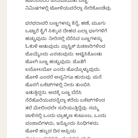
ಹೊರಬಂದರೆ ಶುರುವಾಯಿತು ಬಣ್ಣ.
ನಿಮಿಷಗಳಲ್ಲಿ ಟೋಳಿಯವರೆಲ್ಲಾ ಸೇರಿಕೊಂಡೆವು.
ಥರಥರಾವರಿ ಬಣ್ಣಗಳನ್ನು ಕೆನ್ನೆ, ಹಣೆ, ಮೂಗು
ಒಟ್ಟಾರೆ ಕೈಗೆ ಸಿಕ್ಕುವ ದೇಹದ ಎಲ್ಲಾ ಭಾಗಗಳಿಗೆ
ಹಚ್ಚುವುದು. ನೀರಿನಲ್ಲಿ ಬೆರೆಸಿದ ಬಣ್ಣಗಳನ್ನು
ಓಕುಳಿ ಆಡುವುದು. ಪ್ಲಾಸ್ಟಿಕ್ ಪಿಚಕಾರಿಗಳಿಂದ
ಜೊಯ್ಯೆಂದು ಎರಚುವುದು. ಅಟ್ಟಿಸಿಕೊಂಡು
ಹೋಗಿ ಬಣ್ಣ ಹಚ್ಚುವುದು. ಜೊತೆಗೆ
ಲಬೋಲಬೋ ಎಂದು ಹೊಯ್ಕೊಳ್ಳುವುದು.
ಹೋಳಿ ಎಂದರೆ ಅವ್ವನಿಗೂ ಹುರುಪು. ಮನೆ
ಹೊರಗೆ ಬಕೆಟ್‌ಗಳಲ್ಲಿ ನೀರು ತುಂಬಿಸಿ
ಇಡುತ್ತಿದ್ದರು. ಅದಕ್ಕೆ ಬಣ್ಣ ಬೆರೆಸಿ
ನೆರೆಹೊರೆಯವರನ್ನೆಲ್ಲಾ ಕರೆದು ಬಕೆಟ್‌ಗಳಿಂದ
ತಲೆ ಮೇಲಿಂದಲೇ ಸುರಿಯುತ್ತಿದ್ದೆವು. ನಮ್ಮ
ಚಾಳಿನಲ್ಲಿ ಒಂದು ಬ್ರಾಹ್ಮಣ ಕುಟುಂಬ, ಒಂದು
ಪಂಜಾಬಿಗಳದು, ಇನ್ನೊಂದು ಸಿಂಧಿಗಳದು.
ಹೋಳಿ ಹಬ್ಬದ ದಿನ ಅಪ್ಪಿಯ