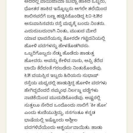
ಅದರಲ್ಲಿ ಪಾಯಿಜಾಮಾ ಜುಬ್ಬಾ ಹಾಕಿದ ಒಬ್ಬರು,
ಧೋತರ ಹಾಕಿದ ಇನ್ನೊಬ್ಬರು ಆಗಲೇ ತಲೆಯಿಂದ
ಕಾಲಿನವರೆಗೆ ಬಣ್ಣ ಹಚ್ಚಿಸಿಕೊಂಡಿದ್ದ ೬೦-೬೫ರ
ಆಸುಪಾಸಿನವರು ರಸ್ತೆ ಮಧ್ಯಕ್ಕೆ ಬಂದು ನಿಂತರು.
ಎದುರುಬದುರಾಗಿ ನಿಂತು, ಮುಖದ ಮೇಲೆ
ಯಾವ ಭಾವನೆಯನ್ನು ತೋರದೇ ಗಟ್ಟಿದನಿಯಲ್ಲಿ
ಹೋಳಿ ಪದಗಳನ್ನು ಹೇಳತೊಡಗಿದರು.
ಒಬ್ಬರಿಗೊಬ್ಬರು ಸೆಡ್ಡು ಹೊಡೆದು ಹಾಡುತ್ತ
ಹೋದರು. ಅವನ್ನು ಕೇಳಿದ ನಾನು, ಅಪ್ಪಿ ತೆರೆದ
ಬಾಯಿ ತೆರೆದಂತೆ ಗರಬಡೆದು ನಿಂತುಕೊಂಡೆವು.
೬೫ ವಯಸ್ಸಿನ ಇಬ್ಬರು ಹಿರಿಯರು ಸುಭಾಷ್
ರಸ್ತೆಯ ಮಧ್ಯದಲ್ಲಿ ಹಾಡುತ್ತಿದ್ದ ಹೋಳೀ ಪದಗಳು
ಹೇಗಿದ್ದವೆಂದರೆ ನಮ್ಮಂಥ ನಿರ್ಲಜ್ಜ ಪಡ್ಡೆಗಳು
ನಾಚಿಕೆಯಿಂದ ಮುದುಡಿಕೊಂಡೆವು. ಅಷ್ಟರಲ್ಲಿ
ಸುತ್ತಲೂ ಸೇರಿದ ಒಂದೊಂದು ಸಾಲಿಗೆ `ಕೀ ಹೋ’
ಎಂದು ಕುಣಿಯುತ್ತಿದ್ದು, ನನಗಂತೂ ಕನ್ನಡ
ಭಾಷೆಯಲ್ಲಿ ಇಷ್ಟೊಂದು ಅಶ್ಲೀಲ
ಪದಗಳಿವೆಯೆಂದು ಆಶ್ಚರ್ಯವಾಯಿತು. ಹಾಡು