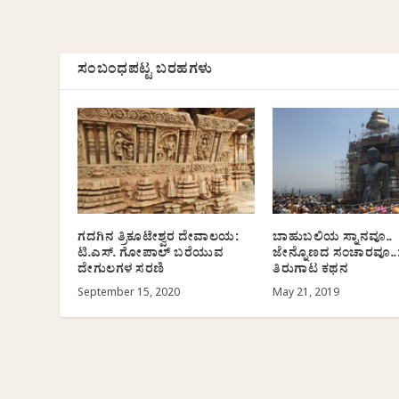
ಸಂಬಂಧಪಟ್ಟ ಬರಹಗಳು
ಗದಗಿನ ತ್ರಿಕೂಟೇಶ್ವರ ದೇವಾಲಯ:
ಬಾಹುಬಲಿಯ ಸ್ನಾನವೂ..
ಟಿ.ಎಸ್. ಗೋಪಾಲ್ ಬರೆಯುವ
ಜೇನ್ನೊಣದ ಸಂಚಾರವೂ..
ದೇಗುಲಗಳ ಸರಣಿ
ತಿರುಗಾಟ ಕಥನ
September 15, 2020
May 21, 2019