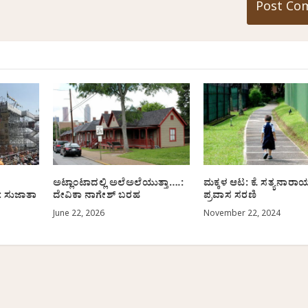
ಅಟ್ಲಾಂಟಾದಲ್ಲಿ ಅಲೆಅಲೆಯುತ್ತಾ….:
ಮಕ್ಕಳ ಆಟ: ಕೆ. ಸತ್ಯನಾರ
: ಸುಜಾತಾ
ದೇವಿಕಾ ನಾಗೇಶ್‌ ಬರಹ
ಪ್ರವಾಸ ಸರಣಿ
June 22, 2026
November 22, 2024