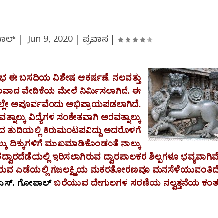
ಪಾಲ್ |
Jun 9, 2020
|
ಪ್ರವಾಸ
|
ಂಭ
ಈ
ಬಸದಿಯ
ವಿಶೇಷ
ಆಕರ್ಷಣೆ
.
ನಲವತ್ತು
ಲವಾದ
ವೇದಿಕೆಯ
ಮೇಲೆ
ನಿರ್ಮಿಸಲಾಗಿದೆ
.
ಈ
್ಲೇ
ಅಪೂರ್ವವೆಂದು
ಅಭಿಪ್ರಾಯಪಡಲಾಗಿದೆ
.
ತ್ನಾಲ್ಕು
ವಿದ್ಯೆಗಳ
ಸಂಕೇತವಾಗಿ
ಅರವತ್ನಾಲ್ಕು
ಭದ
ತುದಿಯಲ್ಲಿ
ಕಿರುಮಂಟಪವಿದ್ದು
ಅದರೊಳಗೆ
್ಕು
ದಿಕ್ಕುಗಳಿಗೆ
ಮುಖಮಾಡಿಕೊಂಡಂತೆ
ನಾಲ್ಕು
ದ್ವಾರದೆಡೆಯಲ್ಲಿ
ಇರಿಸಲಾಗಿರುವ
ದ್ವಾರಪಾಲಕರ
ಶಿಲ್ಪಗಳೂ
ಭವ್ಯವಾಗಿವ
ರುವ
ಎಡೆಯಲ್ಲಿ
ಗಜಲಕ್ಷ್ಮಿಯ
ಮಕರತೋರಣವೂ
ಮನಸೆಳೆಯುವಂತಿದ
 ಎಸ್. ಗೋಪಾಲ್
ಬರೆಯುವ ದೇಗುಲಗಳ ಸರಣಿಯ ನಲ್ವತ್ತನೆಯ ಕಂತ