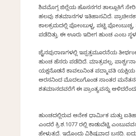
ಶಿವಮೊಗ್ಗ ಜಿಲ್ಲೆಯ ಹೊಸನಗರ ತಾಲ್ಲೂಕಿಗೆ ಸೇರಿದ ಹ
ಹಲವು ಶತಮಾನಗಳ ಇತಿಹಾಸವಿದೆ. ಪ್ರಾಚೀನಕಾಲದಲ್
ಕಾಲಕ್ರಮದಲ್ಲಿ ಪೋಂಬುಳ್ಚ, ಪಟ್ಟಿ ಪೋಂಬುಚ್
ಪಡೆದಿತ್ತು. ಈ ಊರು ಇದೀಗ ಹುಂಚ ಎಂಬ ಸ್ಥಳ
ಜೈನಪುರಾಣಗಳಲ್ಲಿ ಇಪ್ಪತ್ತಮೂರನೆಯ ತೀರ್ಥಂಕ
ಹುಂಚ ಹೆಸರು ಪಡೆದಿದೆ. ಮಾತ್ರವಲ್ಲ, ಪಾರ್ಶ್
ಯಕ್ಷನೊಡನೆ ಕಾವಲುನಿಂತ ಪದ್ಮಾವತಿ ಯಕ್ಷಿಯ ನ
ಅರಸನಿಂದ ಮೊದಲುಗೊಂಡ ಸಾಂತರ ಮನೆತನದ
ಶತಮಾನದವರೆಗೆ ಈ ಪ್ರಾಂತ್ಯವನ್ನು ಆಳಿದರೆಂದು
ಹುಂಚದಲ್ಲಿರುವ ಅನೇಕ ಧಾರ್ಮಿಕ ಮತ್ತು ಐತಿ
ಎಂದರೆ ಕ್ರಿ.ಶ.1077 ರಲ್ಲಿ ಕಾಡುವೆಟ್ಟಿ ಎಂಬ
ಹೇಳುತ್ತದೆ. ಇದೊಂದು ವಿಶಿಷ್ಟವಾದ ಬಸದಿ. ಐ