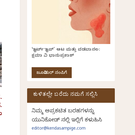
‘ಸ್ಟಾರ್ಟ್ ಸ್ಟಾಪ್’ ಆಟ ಮತ್ತು ವಡಬಾನಲ:
ಕ್ಷಮಾ ವಿ ಭಾನುಪ್ರಕಾಶ್
ಜೂನಿಯರ್ ಸಂಪಿಗೆ
ಕುಳಿತಲ್ಲೇ ಬರೆದು ನಮಗೆ ಸಲ್ಲಿಸಿ
ೆ
.
ೆ
.
ನಿಮ್ಮ ಅಪ್ರಕಟಿತ ಬರಹಗಳನ್ನು
ು
ಯುನಿಕೋಡ್ ನಲ್ಲಿ ಇಲ್ಲಿಗೆ ಕಳುಹಿಸಿ
editor@kendasampige.com