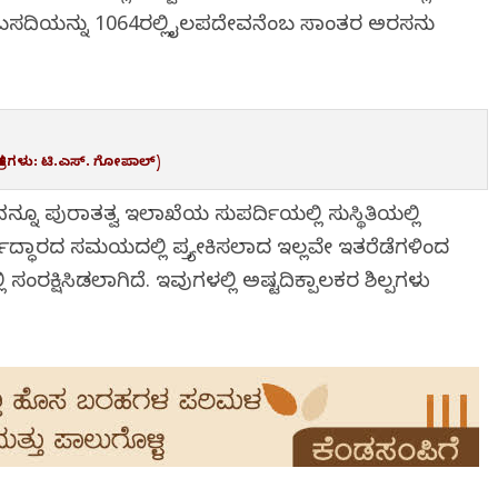
ಬಸದಿಯನ್ನು 1064ರಲ್ಲಿ ತೈಲಪದೇವನೆಂಬ ಸಾಂತರ ಅರಸನು
ಚಿತ್ರಗಳು: ಟಿ.ಎಸ್. ಗೋಪಾಲ್)
ೂ ಪುರಾತತ್ವ ಇಲಾಖೆಯ ಸುಪರ್ದಿಯಲ್ಲಿ ಸುಸ್ಥಿತಿಯಲ್ಲಿ
್ಧಾರದ ಸಮಯದಲ್ಲಿ ಪ್ರತ್ಯೇಕಿಸಲಾದ ಇಲ್ಲವೇ ಇತರೆಡೆಗಳಿಂದ
ಂರಕ್ಷಿಸಿಡಲಾಗಿದೆ. ಇವುಗಳಲ್ಲಿ ಅಷ್ಟದಿಕ್ಪಾಲಕರ ಶಿಲ್ಪಗಳು