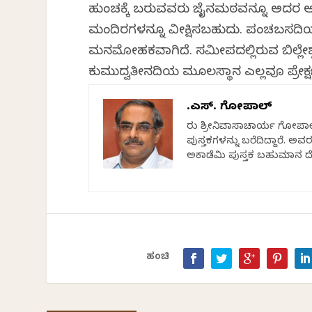
ಹುಂಚಕ್ಕೆ ಬರುವವರು ಜೈನಮಠವನ್ನೂ ಅದರ ಆ
ಮಂದಿರಗಳನ್ನೂ ವೀಕ್ಷಿಸಬಹುದು. ಪಂಚಬಸದಿ
ಮನಮೋಹಕವಾಗಿದೆ. ಸಮೀಪದಲ್ಲಿರುವ ಬಿಲ್ಲೇಶ್
ಕುಮುದ್ವತೀನದಿಯ ಮೂಲಸ್ಥಾನ ಎಲ್ಲವೂ ಪ್ರೇಕ
ಟಿ.ಎಸ್. ಗೋಪಾಲ್
ತಿರು ಶ್ರೀನಿವಾಸಾಚಾರ್ಯ ಗೋಪಾಲ
ಪುಸ್ತಕಗಳನ್ನು ಬರೆದಿದ್ದಾರೆ. ಅ
ಅಕಾಡೆಮಿ ಪುಸ್ತಕ ಬಹುಮಾನ ದೊರ
ಹಂಚಿ