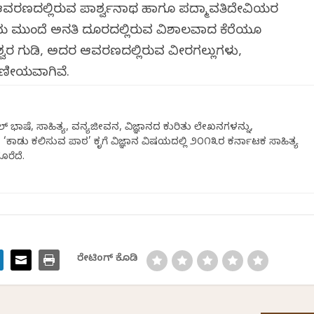
ವರಣದಲ್ಲಿರುವ ಪಾರ್ಶ್ವನಾಥ ಹಾಗೂ ಪದ್ಮಾವತಿದೇವಿಯರ
ಯ ಮುಂದೆ ಅನತಿ ದೂರದಲ್ಲಿರುವ ವಿಶಾಲವಾದ ಕೆರೆಯೂ
ವರ ಗುಡಿ, ಅದರ ಆವರಣದಲ್ಲಿರುವ ವೀರಗಲ್ಲುಗಳು,
್ಷಣೀಯವಾಗಿವೆ.
್ ಭಾಷೆ, ಸಾಹಿತ್ಯ, ವನ್ಯಜೀವನ, ವಿಜ್ಞಾನದ ಕುರಿತು ಲೇಖನಗಳನ್ನು,
ವರ ‘ಕಾಡು ಕಲಿಸುವ ಪಾಠ’ ಕೃತಿಗೆ ವಿಜ್ಞಾನ ವಿಷಯದಲ್ಲಿ ೨೦೧೩ರ ಕರ್ನಾಟಕ ಸಾಹಿತ್ಯ
ೆತಿದೆ.
ರೇಟಿಂಗ್ ಕೊಡಿ