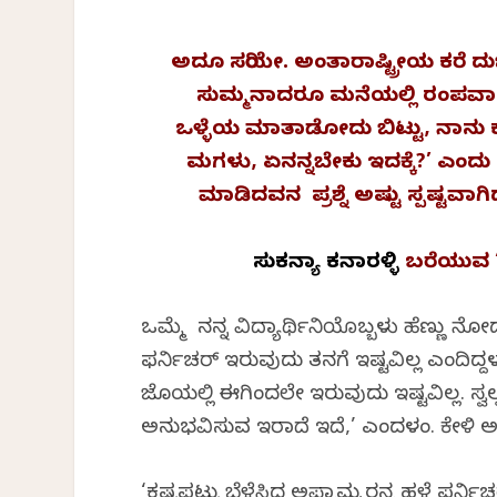
ಅದೂ ಸರಿಯೇ. ಅಂತಾರಾಷ್ಟ್ರೀಯ ಕರೆ ದು
ಸುಮ್ಮನಾದರೂ ಮನೆಯಲ್ಲಿ ರಂಪವಾಗು
ಒಳ್ಳೆಯ ಮಾತಾಡೋದು ಬಿಟ್ಟು, ನಾನು ಕರಮ
ಮಗಳು, ಏನನ್ನಬೇಕು ಇದಕ್ಕೆ?’ ಎಂದು ಚ
ಮಾಡಿದವನ ಪ್ರಶ್ನೆ ಅಷ್ಟು ಸ್ಪಷ್ಟವಾಗ
ಸುಕನ್ಯಾ
ಕನಾರಳ್ಳಿ
ಬರೆಯುವ 
ಒಮ್ಮೆ ನನ್ನ ವಿದ್ಯಾರ್ಥಿನಿಯೊಬ್ಬಳು ಹೆಣ್ಣು 
ಫರ್ನಿಚರ್ ಇರುವುದು ತನಗೆ ಇಷ್ಟವಿಲ್ಲ ಎಂದಿದ್ದಳಂ
ಜೊತೆಯಲ್ಲಿ ಈಗಿಂದಲೇ ಇರುವುದು ಇಷ್ಟವಿಲ್ಲ. ಸ್ವಲ
ಅನುಭವಿಸುವ ಇರಾದೆ ಇದೆ,’ ಎಂದಳಂತೆ. ಕೇಳಿ ಅವನ
‘ಕಷ್ಟಪಟ್ಟು ಬೆಳೆಸಿದ ಅಪ್ಪಾಮ್ಮರನ್ನ ಹಳೆ ಫರ್ನ