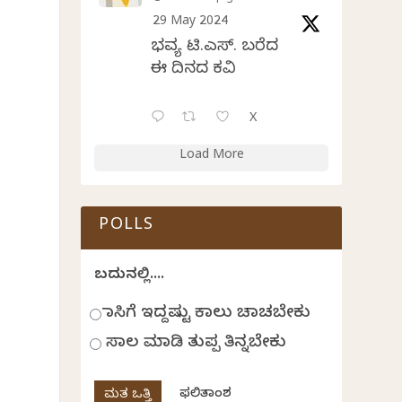
29 May 2024
ಭವ್ಯ ಟಿ.ಎಸ್. ಬರೆದ
ಈ ದಿನದ ಕವಿತೆ
X
Load More
POLLS
ಬದುಕಿನಲ್ಲಿ....
ಹಾಸಿಗೆ ಇದ್ದಷ್ಟು ಕಾಲು ಚಾಚಬೇಕು
ಸಾಲ ಮಾಡಿ ತುಪ್ಪ ತಿನ್ನಬೇಕು
ಫಲಿತಾಂಶ