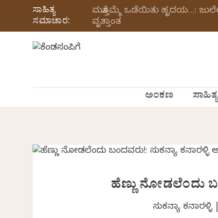
ಸಾಹಿತ್ಯ
ಮತ್ತೊಮ್ಮೆ ಒಡೆಯಿತು ಹೃದಯ…: ಜು
ಸಮಾಚಾರ:
ವೃತ್ತಾಂತ
ಅಂಕಣ
ಸಾಹಿತ್ಯ
ಹೆಣ್ಣು ನೋಡಲೆಂದು ಬ
ಸುಕನ್ಯಾ ಕನಾರಳ್ಳಿ