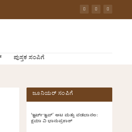
್
ಪುಸ್ತಕ ಸಂಪಿಗೆ
ಜೂನಿಯರ್ ಸಂಪಿಗೆ
‘ಸ್ಟಾರ್ಟ್ ಸ್ಟಾಪ್’ ಆಟ ಮತ್ತು ವಡಬಾನಲ:
ಕ್ಷಮಾ ವಿ ಭಾನುಪ್ರಕಾಶ್