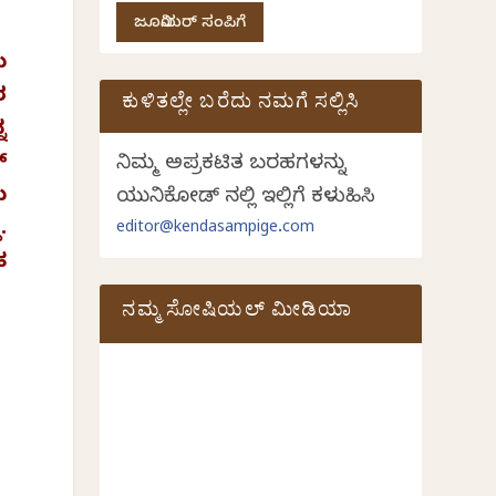
ಜೂನಿಯರ್ ಸಂಪಿಗೆ
ು
ರ
ಕುಳಿತಲ್ಲೇ ಬರೆದು ನಮಗೆ ಸಲ್ಲಿಸಿ
ನ
್
ನಿಮ್ಮ ಅಪ್ರಕಟಿತ ಬರಹಗಳನ್ನು
ು
ಯುನಿಕೋಡ್ ನಲ್ಲಿ ಇಲ್ಲಿಗೆ ಕಳುಹಿಸಿ
.
editor@kendasampige.com
ಹ
ನಮ್ಮ ಸೋಷಿಯಲ್‌ ಮೀಡಿಯಾ