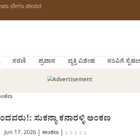
ಲೇಖಾ ಬೇಗಂ ಜೀವನ
ಸರಣಿ
ಪ್ರವಾಸ
ವ್ಯಕ್ತಿ ವಿಶೇಷ
ಸಂಪಿಗೆ ಸ್ಪೆಷಲ
ಂದವರು!: ಸುಕನ್ಯಾ ಕನಾರಳ್ಳಿ ಅಂಕಣ
 |
Jun 17, 2026
|
ಅಂಕಣ
|