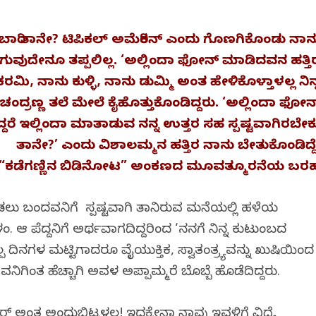
ಬಾರಿ ತಾನೇ? ಟಿಪಿಕಲ್ ಅಮೆರಿಕನ್ ಎಂದು ಗೊಣಗಿಕೊಂಡು ನಾನ
ವುದೇನೂ ತಪ್ಪಲಿಲ್ಲ. ‘ಅಲ್ಲಿಂದಾ ಫೋನ್ ಮಾಡಿದವನ ಹತ್ತಿ
ಿ, ನಾನು ಕುಳ್ಳಿ, ನಾನು ಡುಮ್ಮಿ ಅಂತ ಹೇಳಿಕೊಳ್ತಾಳಲ್ಲ ನಿನ್
ಂದ್ರಣ್ಣ ತಲೆ ಮೇಲೆ ಕೈಹೊತ್ತುಕೊಂಡಿದ್ದರು. ‘ಅಲ್ಲಿಂದಾ ಫೋನ
ಿದ್ದರೆ ಇಲ್ಲಿಂದಾ ಮಾತಾಡುವ ನನ್ನ ಉತ್ತರ ಸಹ ಸ್ಪಷ್ಟವಾಗಿರಬೇಕ
ತಾನೇ?’ ಎಂದು ವಿಶಾಲಮ್ಮನ ಹತ್ತಿರ ನಾನು ಬೇತುಕೊಂಡಿದ್ದೆ
“
ಕಡೆಗಣ್ಣಿನ
ಬಿಡಿನೋಟ”
ಅಂಕಣದ
ಮೂವತ್ಮೂರನೆಯ
ಬರ
ನೋಡಲು ಬಂದವನಿಗೆ ಸ್ಪಷ್ಟವಾಗಿ ತಾನಿರುವ ಮನೆಯಲ್ಲಿ ಹಳೆಯ
ತೆ. ಆ ಪೆದ್ದನಿಗೆ ಅರ್ಥವಾಗದಿದ್ದರಿಂದ ‘ನನಗೆ ನಿನ್ನ ಕುಟುಂಬದ
್ಪ ದಿನಗಳ ಮಟ್ಟಿಗಾದರೂ ವೈಯುಕ್ತಿಕತೆ, ಸ್ವಾತಂತ್ರ್ಯವನ್ನು ಖುಷಿಯಿಂದ
ಿಗಿಂತ ಹೆಚ್ಚಾಗಿ ಅವಳ ಅಪ್ಪಾಮ್ಮರೆ ಬೊಬ್ಬೆ ಹೊಡೆದಿದ್ದರು.
ಿಚರ್ ಅಂತ ಅಂದುಬಿಟ್ಟಳಲ್ಲ! ಇದಕ್ಕೇನಾ ನಾವು ಇವಳಿಗೆ ವಿದ್ಯೆ