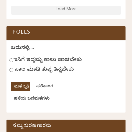
Load More
POLLS
ಬದುಕಿನಲ್ಲಿ....
ಹಾಸಿಗೆ ಇದ್ದಷ್ಟು ಕಾಲು ಚಾಚಬೇಕು
ಸಾಲ ಮಾಡಿ ತುಪ್ಪ ತಿನ್ನಬೇಕು
ಫಲಿತಾಂಶ
ಹಳೆಯ ಜನಮತಗಳು
ನಮ್ಮ ಬರಹಗಾರರು