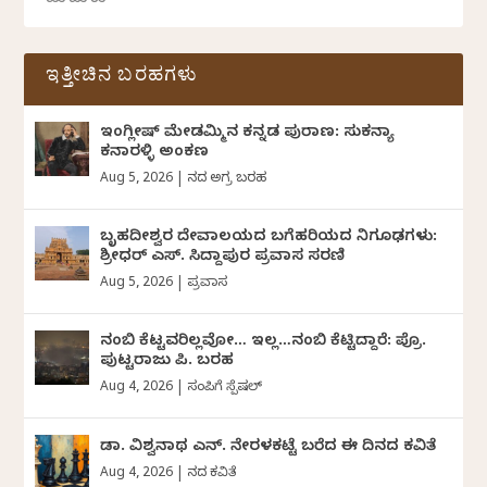
ಇತ್ತೀಚಿನ ಬರಹಗಳು
ಇಂಗ್ಲೀಷ್ ಮೇಡಮ್ಮಿನ ಕನ್ನಡ ಪುರಾಣ: ಸುಕನ್ಯಾ
ಕನಾರಳ್ಳಿ ಅಂಕಣ
Aug 5, 2026
|
ದಿನದ ಅಗ್ರ ಬರಹ
ಬೃಹದೀಶ್ವರ ದೇವಾಲಯದ ಬಗೆಹರಿಯದ ನಿಗೂಢಗಳು:
ಶ್ರೀಧರ್‌ ಎಸ್.‌ ಸಿದ್ದಾಪುರ ಪ್ರವಾಸ ಸರಣಿ
Aug 5, 2026
|
ಪ್ರವಾಸ
ನಂಬಿ ಕೆಟ್ಟವರಿಲ್ಲವೋ… ಇಲ್ಲ…ನಂಬಿ ಕೆಟ್ಟಿದ್ದಾರೆ: ಪ್ರೊ.
ಪುಟ್ಟರಾಜು ಪಿ. ಬರಹ
Aug 4, 2026
|
ಸಂಪಿಗೆ ಸ್ಪೆಷಲ್
ಡಾ. ವಿಶ್ವನಾಥ ಎನ್.‌ ನೇರಳಕಟ್ಟೆ ಬರೆದ ಈ ದಿನದ ಕವಿತೆ
Aug 4, 2026
|
ದಿನದ ಕವಿತೆ