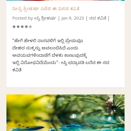
ದೀಪ್ತಿ ಶ್ರೀಹರ್ಷ ಬರೆದ ಈ ದಿನದ ಕವಿತೆ
Posted by
ದೀಪ್ತಿ ಶ್ರೀಹರ್ಷ
|
Jan 9, 2023
|
ದಿನದ ಕವಿತೆ
|
“ಹೇಗೆ ಹೇಳಲಿ ನಾನವಳಿಗೆ ಇಲ್ಲಿ ಪ್ರೇಮವೂ
ದೇಹದ ಸುಕ್ಕನ್ನು ಅವಲಂಬಿಸಿದೆ ಎಂದು
ಅವಯವಗಳಿಂದಾಚೆಗೆ ಬೆಳಕು ಕಾಣುವುದಕ್ಕೆ
ಇಲ್ಲಿ ವಿರೋಧವಿದೆಯೆಂದು”- ದೀಪ್ತಿ ಭದ್ರಾವತಿ ಬರೆದ ಈ ದಿನದ
ಕವಿತೆ