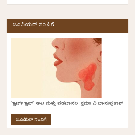
ಜೂನಿಯರ್ ಸಂಪಿಗೆ
‘ಸ್ಟಾರ್ಟ್ ಸ್ಟಾಪ್’ ಆಟ ಮತ್ತು ವಡಬಾನಲ: ಕ್ಷಮಾ ವಿ ಭಾನುಪ್ರಕಾಶ್
ಜೂನಿಯರ್ ಸಂಪಿಗೆ