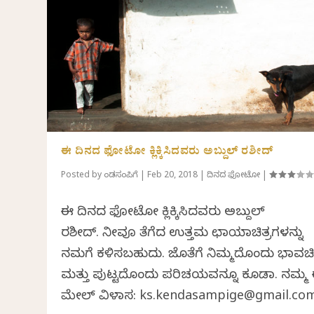
ಈ ದಿನದ ಫೋಟೋ ಕ್ಲಿಕ್ಕಿಸಿದವರು ಅಬ್ದುಲ್ ರಶೀದ್
Posted by
ಕೆಂಡಸಂಪಿಗೆ
|
Feb 20, 2018
|
ದಿನದ ಫೋಟೋ
|
ಈ ದಿನದ ಫೋಟೋ ಕ್ಲಿಕ್ಕಿಸಿದವರು ಅಬ್ದುಲ್
ರಶೀದ್. ನೀವೂ ತೆಗೆದ ಉತ್ತಮ ಛಾಯಾಚಿತ್ರಗಳನ್ನು
ನಮಗೆ ಕಳಿಸಬಹುದು. ಜೊತೆಗೆ ನಿಮ್ಮದೊಂದು ಭಾವಚಿತ
ಮತ್ತು ಪುಟ್ಟದೊಂದು ಪರಿಚಯವನ್ನೂ ಕೂಡಾ. ನಮ್ಮ
ಮೇಲ್ ವಿಳಾಸ: ks.kendasampige@gmail.co