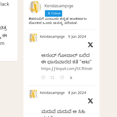
black
Kendasampige
Follow
ಕೆಂಡಸಂಪಿಗೆ ಎಂಬುದು ಕನ್ನಡ ಅಂತರ್ಜಾಲ
ು
ಲೋಕದ ಒಂದು ಅನನ್ಯ ಪರಿಮಳ.
ತ್ರ
ಮ ಈ
Kendasampige
9 Jun 2024
om
ಆನಂದ್‌ ಗೋಪಾಲ್‌ ಬರೆದ
ಈ ಭಾನುವಾರದ ಕತೆ “ಆಟ”
https://tinyurl.com/5575hs6r
X
Kendasampige
8 Jun 2024
ಮದುವೆ ಮದುವೆ ಆ ಸಿಹಿ