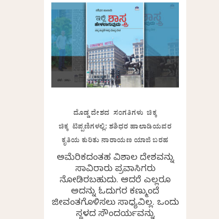
ದೊಡ್ಡ ದೇಶದ ಸಂಗತಿಗಳು ಚಿಕ್ಕ
ಚಿಕ್ಕ ಟಿಪ್ಪಣಿಗಳಲ್ಲಿ: ಶಶಿಧರ ಹಾಲಾಡಿಯವರ
ಕೃತಿಯ ಕುರಿತು ನಾರಾಯಣ ಯಾಜಿ ಬರಹ
ಅಮೆರಿಕದಂತಹ ವಿಶಾಲ ದೇಶವನ್ನು
ಸಾವಿರಾರು ಪ್ರವಾಸಿಗರು
ನೋಡಿರಬಹುದು. ಆದರೆ ಎಲ್ಲರೂ
ಅದನ್ನು ಓದುಗರ ಕಣ್ಮುಂದೆ
ಜೀವಂತಗೊಳಿಸಲು ಸಾಧ್ಯವಿಲ್ಲ. ಒಂದು
ಸ್ಥಳದ ಸೌಂದರ್ಯವನ್ನು