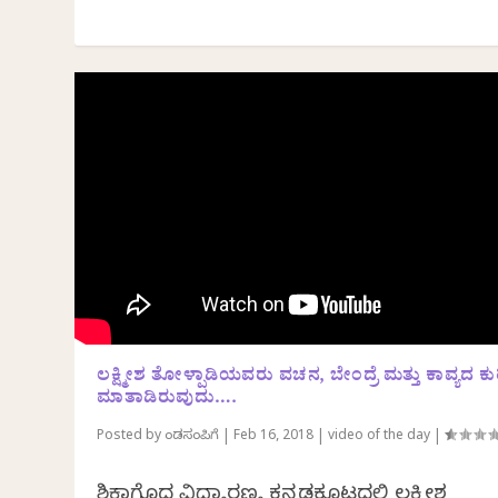
ಲಕ್ಷ್ಮೀಶ ತೋಳ್ಪಾಡಿಯವರು ವಚನ, ಬೇಂದ್ರೆ ಮತ್ತು ಕಾವ್ಯದ ಕು
ಮಾತಾಡಿರುವುದು….
Posted by
ಕೆಂಡಸಂಪಿಗೆ
|
Feb 16, 2018
|
video of the day
|
ಶಿಕಾಗೊದ ವಿದ್ಯಾರಣ್ಯ ಕನ್ನಡಕೂಟದಲ್ಲಿ ಲಕ್ಷ್ಮೀಶ