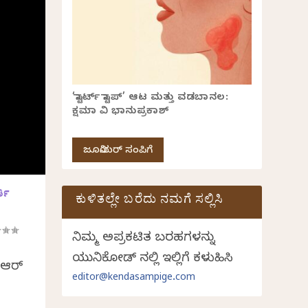
‘ಸ್ಟಾರ್ಟ್ ಸ್ಟಾಪ್’ ಆಟ ಮತ್ತು ವಡಬಾನಲ:
ಕ್ಷಮಾ ವಿ ಭಾನುಪ್ರಕಾಶ್
ಜೂನಿಯರ್ ಸಂಪಿಗೆ
ತಿ
ಕುಳಿತಲ್ಲೇ ಬರೆದು ನಮಗೆ ಸಲ್ಲಿಸಿ
ನಿಮ್ಮ ಅಪ್ರಕಟಿತ ಬರಹಗಳನ್ನು
ಯುನಿಕೋಡ್ ನಲ್ಲಿ ಇಲ್ಲಿಗೆ ಕಳುಹಿಸಿ
 ಆರ್
editor@kendasampige.com