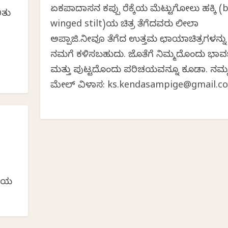
ಏಕಪಾದಾಸನ ಕಪ್ಪು ರೆಕ್ಕೆಯ ಮೆಟ್ಟುಗೋಲು ಹಕ್ಕಿ (
ಿತು
winged stilt)ಯ ಚಿತ್ರ ತೆಗೆದವರು ಲೀಲಾ
ಅಪ್ಪಾಜಿ.ನೀವೂ ತೆಗೆದ ಉತ್ತಮ ಛಾಯಾಚಿತ್ರಗಳನ್ನ
ನಮಗೆ ಕಳಿಸಬಹುದು. ಜೊತೆಗೆ ನಿಮ್ಮದೊಂದು ಭಾವಚಿ
ಮತ್ತು ಪುಟ್ಟದೊಂದು ಪರಿಚಯವನ್ನೂ ಕೂಡಾ. ನಮ್
ಮೇಲ್ ವಿಳಾಸ: ks.kendasampige@gmail.c
ಆಶಯ