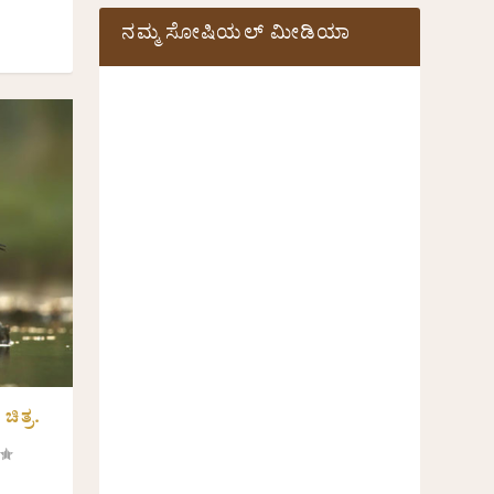
ನಮ್ಮ ಸೋಷಿಯಲ್‌ ಮೀಡಿಯಾ
ಚಿತ್ರ.