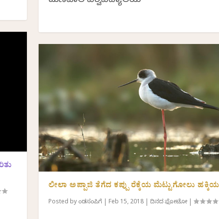
ಮಣಿಪಾಲ ವಿಶ್ವವಿದ್ಯಾಲಯ
ರಿತು
ಲೀಲಾ ಅಪ್ಪಾಜಿ ತೆಗೆದ ಕಪ್ಪು ರೆಕ್ಕೆಯ ಮೆಟ್ಟುಗೋಲು ಹಕ್ಕಿಯ 
Posted by
ಕೆಂಡಸಂಪಿಗೆ
|
Feb 15, 2018
|
ದಿನದ ಫೋಟೋ
|