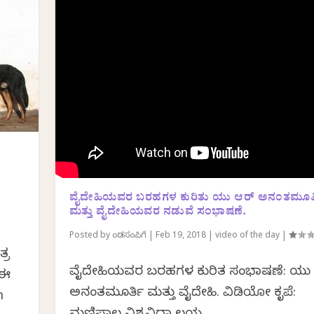
ವೈದೇಹಿಯವರ ಬರಹಗಳ ಕುರಿತು ಯು ಆರ್ ಅನಂತಮೂರ್
ಮತ್ತು ವೈದೇಹಿಯವರ ನಡುವೆ ಸಂಭಾಷಣೆ.
Posted by
ಕೆಂಡಸಂಪಿಗೆ
|
Feb 19, 2018
|
video of the day
|
್ರ
ವೈದೇಹಿಯವರ ಬರಹಗಳ ಕುರಿತ ಸಂಭಾಷಣೆ: ಯು
 ಈ
ಅನಂತಮೂರ್ತಿ ಮತ್ತು ವೈದೇಹಿ. ವಿಡಿಯೋ ಕೃಪೆ:
m