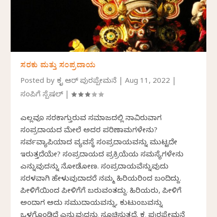
ಸರಕು ಮತ್ತು ಸಂಪ್ರದಾಯ
Posted by
ಕೃತಿ ಆರ್ ಪುರಪ್ಪೇಮನೆ
|
Aug 11, 2022
|
ಸಂಪಿಗೆ ಸ್ಪೆಷಲ್
|
ಎಲ್ಲವೂ ಸರಕಾಗುತ್ತಿರುವ ಸಮಾಜದಲ್ಲಿ ನಾವಿರುವಾಗ
ಸಂಪ್ರದಾಯದ ಮೇಲೆ ಅದರ ಪರಿಣಾಮಗಳೇನು?
ಸರ್ವವ್ಯಾಪಿಯಾದ ವ್ಯವಸ್ಥೆ ಸಂಪ್ರದಾಯವನ್ನು ಮುಟ್ಟದೇ
ಇರುತ್ತದೆಯೇ? ಸಂಪ್ರದಾಯದ ಪ್ರತಿಕ್ರಿಯೆಯ ಸಮಸ್ಯೆಗಳೇನು
ಎನ್ನುವುದನ್ನು ನೋಡೋಣ. ಸಂಪ್ರದಾಯವೆನ್ನುವುದು
ಸರಳವಾಗಿ ಹೇಳುವುದಾದರೆ ನಮ್ಮ ಹಿರಿಯರಿಂದ ಬಂದಿದ್ದು.
ಪೀಳಿಗೆಯಿಂದ ಪೀಳಿಗೆಗೆ ಬರುವಂತದ್ದು. ಹಿರಿಯರು, ಪೀಳಿಗೆ
ಅಂದಾಗ ಅದು ಸಮುದಾಯವನ್ನು, ಕುಟುಂಬವನ್ನು
ಒಳಗೊಂಡಿದೆ ಎನ್ನುವುದನ್ನು ಸೂಚಿಸುತ್ತದೆ. ಕೃತಿ ಪುರಪ್ಪೇಮನೆ