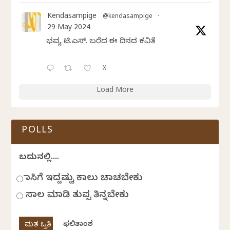
Kendasampige
@kendasampige
·
29 May 2024
ಭವ್ಯ ಟಿ.ಎಸ್. ಬರೆದ ಈ ದಿನದ ಕವಿತೆ
X
Load More
POLLS
ಬದುಕಿನಲ್ಲಿ....
ಹಾಸಿಗೆ ಇದ್ದಷ್ಟು ಕಾಲು ಚಾಚಬೇಕು
ಸಾಲ ಮಾಡಿ ತುಪ್ಪ ತಿನ್ನಬೇಕು
ಫಲಿತಾಂಶ