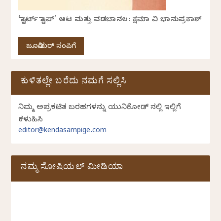
‘ಸ್ಟಾರ್ಟ್ ಸ್ಟಾಪ್’ ಆಟ ಮತ್ತು ವಡಬಾನಲ: ಕ್ಷಮಾ ವಿ ಭಾನುಪ್ರಕಾಶ್
ಜೂನಿಯರ್ ಸಂಪಿಗೆ
ಕುಳಿತಲ್ಲೇ ಬರೆದು ನಮಗೆ ಸಲ್ಲಿಸಿ
ನಿಮ್ಮ ಅಪ್ರಕಟಿತ ಬರಹಗಳನ್ನು ಯುನಿಕೋಡ್ ನಲ್ಲಿ ಇಲ್ಲಿಗೆ
ಕಳುಹಿಸಿ
editor@kendasampige.com
ನಮ್ಮ ಸೋಷಿಯಲ್‌ ಮೀಡಿಯಾ