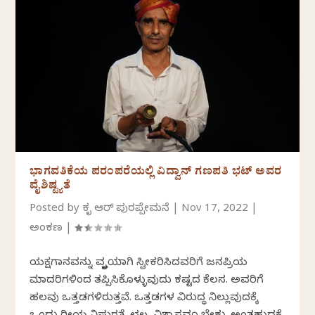
ಭಾಗವತಿಕೆಯ ಪರಂಪರೆಯಲ್ಲಿ ವಿದ್ವಾನ್ ಗಣಪತಿ ಭಟ್ ಅವರ
ವೈಶಿಷ್ಟ್ಯತೆ
Posted by
ಕೃತಿ ಆರ್ ಪುರಪ್ಪೇಮನೆ
|
Nov 17, 2022
|
ಅಂಕಣ
|
ಯಕ್ಷಗಾನವನ್ನು ವೃತ್ತಿಯಾಗಿ ಸ್ವೀಕರಿಸಿದವರಿಗೆ ಜನಪ್ರಿಯ
ಮಾದರಿಗಳಿಂದ ತಪ್ಪಿಸಿಕೊಳ್ಳುವುದು ಕಷ್ಟದ ಕೆಲಸ. ಅವರಿಗೆ
ಹಲವು ಒತ್ತಡಗಳಿರುತ್ತವೆ. ಒತ್ತಡಗಳ ವಿರುದ್ಧ ನಿಲ್ಲುವುದಕ್ಕೆ