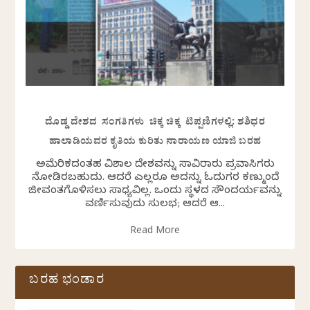
ದೊಡ್ಡ ದೇಶದ ಸಂಗತಿಗಳು ಚಿಕ್ಕ ಚಿಕ್ಕ ಟಿಪ್ಪಣಿಗಳಲ್ಲಿ: ಶಶಿಧರ
ಹಾಲಾಡಿಯವರ ಕೃತಿಯ ಕುರಿತು ನಾರಾಯಣ ಯಾಜಿ ಬರಹ
ಅಮೆರಿಕದಂತಹ ವಿಶಾಲ ದೇಶವನ್ನು ಸಾವಿರಾರು ಪ್ರವಾಸಿಗರು
ನೋಡಿರಬಹುದು. ಆದರೆ ಎಲ್ಲರೂ ಅದನ್ನು ಓದುಗರ ಕಣ್ಮುಂದೆ
ಜೀವಂತಗೊಳಿಸಲು ಸಾಧ್ಯವಿಲ್ಲ. ಒಂದು ಸ್ಥಳದ ಸೌಂದರ್ಯವನ್ನು
ವರ್ಣಿಸುವುದು ಸುಲಭ; ಆದರೆ ಆ...
Read More
ಬರಹ ಭಂಡಾರ