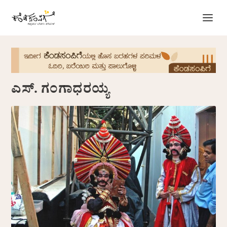
ಎಸ್. ಗಂಗಾಧರಯ್ಯ