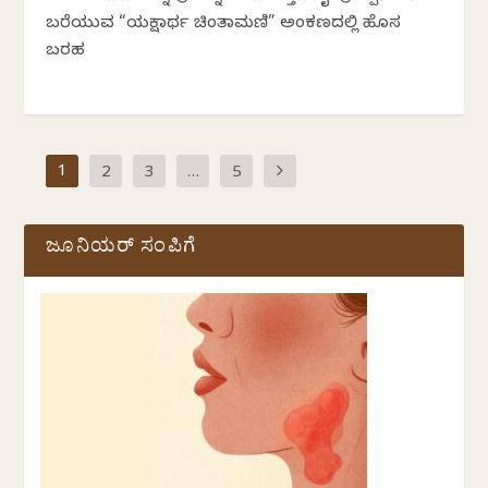
ಬರೆಯುವ “ಯಕ್ಷಾರ್ಥ ಚಿಂತಾಮಣಿ” ಅಂಕಣದಲ್ಲಿ ಹೊಸ
ಬರಹ
1
2
3
…
5
ಜೂನಿಯರ್ ಸಂಪಿಗೆ