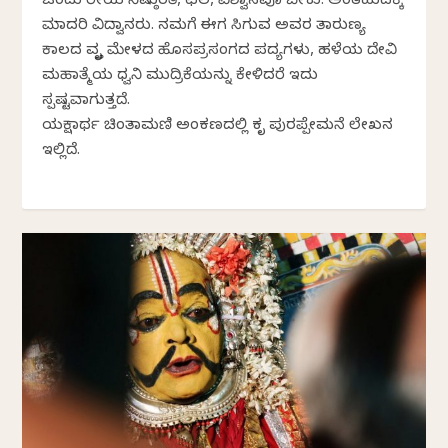
ಒಂದು ರೀತಿಯ ನಿಷ್ಠುರತೆ, ಛಲ, ವಿಶ್ವಾಸವೂ ಬೇಕು. ಅಂತಹುದಕ್ಕೆ
ಮಾದರಿ ವಿದ್ವಾನರು. ನಮಗೆ ಈಗ ಸಿಗುವ ಅವರ ತಾರುಣ್ಯ
ಕಾಲದ ವೃತ್ತಿ ಮೇಳದ ಹೊಸಪ್ರಸಂಗದ ಪದ್ಯಗಳು, ಹಳೆಯ ದೇವಿ
ಮಹಾತ್ಮೆಯ ಧ್ವನಿ ಮುದ್ರಿಕೆಯನ್ನು ಕೇಳಿದರೆ ಇದು
ಸ್ಪಷ್ಟವಾಗುತ್ತದೆ.
ಯಕ್ಷಾರ್ಥ ಚಿಂತಾಮಣಿ ಅಂಕಣದಲ್ಲಿ ಕೃತಿ ಪುರಪ್ಪೇಮನೆ ಲೇಖನ
ಇಲ್ಲಿದೆ.