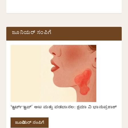
ಜೂನಿಯರ್ ಸಂಪಿಗೆ
‘ಸ್ಟಾರ್ಟ್ ಸ್ಟಾಪ್’ ಆಟ ಮತ್ತು ವಡಬಾನಲ: ಕ್ಷಮಾ ವಿ ಭಾನುಪ್ರಕಾಶ್
ಜೂನಿಯರ್ ಸಂಪಿಗೆ