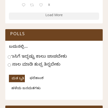
X
Load More
POLLS
ಬದುಕಿನಲ್ಲಿ....
ಹಾಸಿಗೆ ಇದ್ದಷ್ಟು ಕಾಲು ಚಾಚಬೇಕು
ಸಾಲ ಮಾಡಿ ತುಪ್ಪ ತಿನ್ನಬೇಕು
ಫಲಿತಾಂಶ
ಹಳೆಯ ಜನಮತಗಳು