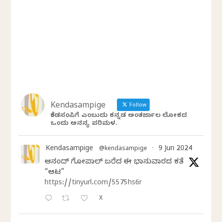
Kendasampige
Follow
ಕೆಂಡಸಂಪಿಗೆ ಎಂಬುದು ಕನ್ನಡ ಅಂತರ್ಜಾಲ ಲೋಕದ
ಒಂದು ಅನನ್ಯ ಪರಿಮಳ.
Kendasampige
9 Jun 2024
@kendasampige
·
ಆನಂದ್‌ ಗೋಪಾಲ್‌ ಬರೆದ ಈ ಭಾನುವಾರದ ಕತೆ
“ಆಟ”
https://tinyurl.com/5575hs6r
X