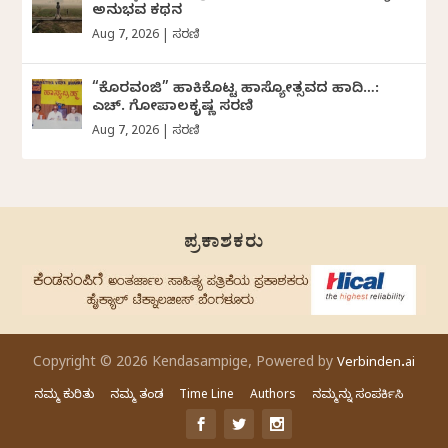
ಅನುಭವ ಕಥನ
Aug 7, 2026
|
ಸರಣಿ
“ಕೊರವಂಜಿ” ಹಾಕಿಕೊಟ್ಟ ಹಾಸ್ಯೋತ್ಸವದ ಹಾದಿ…:
ಎಚ್. ಗೋಪಾಲಕೃಷ್ಣ ಸರಣಿ
Aug 7, 2026
|
ಸರಣಿ
ಪ್ರಕಾಶಕರು
Copyright © 2026 Kendasampige, Powered by
Verbinden.ai
ನಮ್ಮ ಕುರಿತು
ನಮ್ಮ ತಂಡ
Time Line
Authors
ನಮ್ಮನ್ನು ಸಂಪರ್ಕಿಸಿ