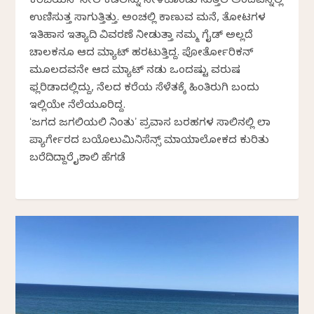
ಕರಿಬಿಯನ್ ನೀಲ ಕಡಲನ್ನು ಸೀಳಿಕೊಂಡು ಸುತ್ತಲ ಅಂದವನ್ನೆಲ್ಲ
ಉಣಿಸುತ್ತ ಸಾಗುತ್ತಿತ್ತು. ಅಂಚಲ್ಲಿ ಕಾಣುವ ಮನೆ, ತೋಟಗಳ
ಇತಿಹಾಸ ಇತ್ಯಾದಿ ವಿವರಣೆ ನೀಡುತ್ತಾ ನಮ್ಮ ಗೈಡ್ ಅಲ್ಲದೆ
ಚಾಲಕನೂ ಆದ ಮ್ಯಾಟ್ ಹರಟುತ್ತಿದ್ದ. ಪೋರ್ತೋರಿಕನ್
ಮೂಲದವನೇ ಆದ ಮ್ಯಾಟ್ ನಡುವೆ ಒಂದಷ್ಟು ವರುಷ
ಫ್ಲರಿಡಾದಲ್ಲಿದ್ದು, ನೆಲದ ಕರೆಯ ಸೆಳೆತಕ್ಕೆ ಹಿಂತಿರುಗಿ ಬಂದು
ಇಲ್ಲಿಯೇ ನೆಲೆಯೂರಿದ್ದ.
ʻಜಗದ ಜಗಲಿಯಲಿ ನಿಂತುʼ ಪ್ರವಾಸ ಬರಹಗಳ ಸಾಲಿನಲ್ಲಿ ಲಾ
ಪ್ಯಾರ್ಗೇರದ ಬಯೊಲುಮಿನಿಸೆನ್ಸ್ ಮಾಯಾಲೋಕದ ಕುರಿತು
ಬರೆದಿದ್ದಾರೆ ವೈಶಾಲಿ ಹೆಗಡೆ