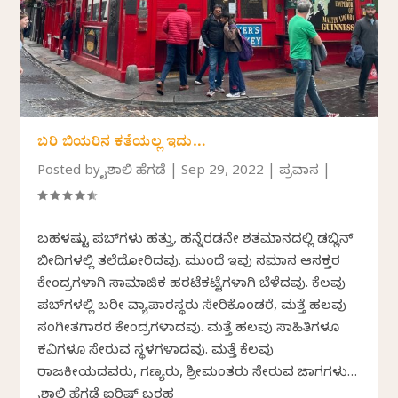
ಬರಿ ಬಿಯರಿನ ಕತೆಯಲ್ಲ ಇದು…
Posted by
ವೈಶಾಲಿ ಹೆಗಡೆ
|
Sep 29, 2022
|
ಪ್ರವಾಸ
|
ಬಹಳಷ್ಟು ಪಬ್‌ಗಳು ಹತ್ತು, ಹನ್ನೆರಡನೇ ಶತಮಾನದಲ್ಲಿ ಡಬ್ಲಿನ್
ಬೀದಿಗಳಲ್ಲಿ ತಲೆದೋರಿದವು. ಮುಂದೆ ಇವು ಸಮಾನ ಆಸಕ್ತರ
ಕೇಂದ್ರಗಳಾಗಿ ಸಾಮಾಜಿಕ ಹರಟೆಕಟ್ಟೆಗಳಾಗಿ ಬೆಳೆದವು. ಕೆಲವು
ಪಬ್‌ಗಳಲ್ಲಿ ಬರೀ ವ್ಯಾಪಾರಸ್ಥರು ಸೇರಿಕೊಂಡರೆ, ಮತ್ತೆ ಹಲವು
ಸಂಗೀತಗಾರರ ಕೇಂದ್ರಗಳಾದವು. ಮತ್ತೆ ಹಲವು ಸಾಹಿತಿಗಳೂ
ಕವಿಗಳೂ ಸೇರುವ ಸ್ಥಳಗಳಾದವು. ಮತ್ತೆ ಕೆಲವು
ರಾಜಕೀಯದವರು, ಗಣ್ಯರು, ಶ್ರೀಮಂತರು ಸೇರುವ ಜಾಗಗಳು…
ವೈಶಾಲಿ ಹೆಗಡೆ ಐರಿಷ್ ಬರಹ