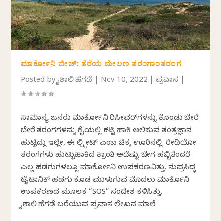
ಮಾರ್ಕೋನಿ ಬೀಚ್: ತೆರೆಯ ಮೇಲಣ ತರಂಗಾಂತರಂಗ
Posted by
ವೈಶಾಲಿ ಹೆಗಡೆ
|
Nov 10, 2022
|
ಪ್ರವಾಸ
|
ಸಾಮಾನ್ಯ ಜನರು ಮಾರ್ಕೋನಿ ರಿಸೀವರ್‌ಗಳನ್ನು ಕೊಂಡು ಬೇರೆ
ಬೇರೆ ತರಂಗಗಳನ್ನು ಕೈಯಲ್ಲಿ ಕಟ್ಟಿ ಹಾಕಿ ಆಲಿಸುವ ತಂತ್ರಜ್ಞಾನ
ಹುಟ್ಟಿದ್ದು ಇಲ್ಲೇ, ಈ ವೆಲ್ಫ್ಲೀಟ್ ಎಂಬ ಚಿಕ್ಕ ಊರಿನಲ್ಲಿ. ರೇಡಿಯೋ
ತರಂಗಗಳು ಹುಟ್ಟುಹಾಕಿದ ಕ್ರಾಂತಿ ಅದೆಷ್ಟು ಬೇಗ ಹಬ್ಬಿತೆಂದರೆ
ಎಲ್ಲ ಹಡಗುಗಳಲ್ಲೂ ಮಾರ್ಕೋನಿ ಉಪಕರಣವಿತ್ತು. ಸುಪ್ರಸಿದ್ಧ
ಟೈಟಾನಿಕ್ ಹಡಗು ಕೂಡ ಮುಳುಗುವ ಮೊದಲು ಮಾರ್ಕೊನಿ
ಉಪಕರಣದ ಮೂಲಕ “SOS” ಸಂದೇಶ ಕಳಿಸಿತ್ತು.
ವೈಶಾಲಿ ಹೆಗಡೆ ಬರೆಯುವ ಪ್ರವಾಸ ಲೇಖನ ಮಾಲೆ