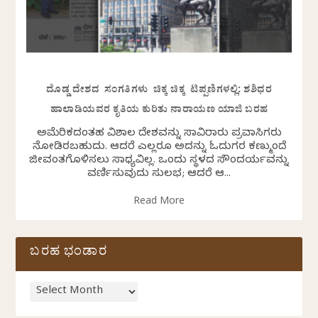
ದೊಡ್ಡ ದೇಶದ ಸಂಗತಿಗಳು ಚಿಕ್ಕ ಚಿಕ್ಕ ಟಿಪ್ಪಣಿಗಳಲ್ಲಿ: ಶಶಿಧರ
ಹಾಲಾಡಿಯವರ ಕೃತಿಯ ಕುರಿತು ನಾರಾಯಣ ಯಾಜಿ ಬರಹ
ಅಮೆರಿಕದಂತಹ ವಿಶಾಲ ದೇಶವನ್ನು ಸಾವಿರಾರು ಪ್ರವಾಸಿಗರು
ನೋಡಿರಬಹುದು. ಆದರೆ ಎಲ್ಲರೂ ಅದನ್ನು ಓದುಗರ ಕಣ್ಮುಂದೆ
ಜೀವಂತಗೊಳಿಸಲು ಸಾಧ್ಯವಿಲ್ಲ. ಒಂದು ಸ್ಥಳದ ಸೌಂದರ್ಯವನ್ನು
ವರ್ಣಿಸುವುದು ಸುಲಭ; ಆದರೆ ಆ...
Read More
ಬರಹ ಭಂಡಾರ