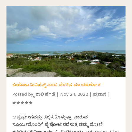
ಬಯೊಲುಮಿನಿಸೆನ್ಸ್ ಎಂಬ ಬೆಳಕಿನ ಮಾಯಾಲೋಕ
Posted by
ವೈಶಾಲಿ ಹೆಗಡೆ
|
Nov 24, 2022
|
ಪ್ರವಾಸ
|
ಅಷ್ಟಷ್ಟೇ ವೇಗವನ್ನು ಹೆಚ್ಚಿಸಿಕೊಳ್ಳುತ್ತಾ, ಜಾರುವ
ಸೂರ್ಯನೊಂದಿಗೆ ಪೈಪೋಟಿ ನಡೆಸುತ್ತ ನಮ್ಮ ದೋಣಿ