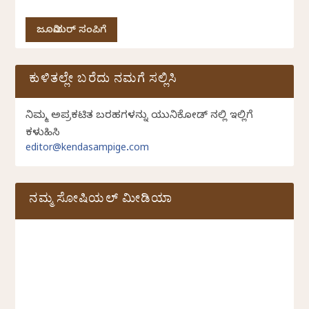
ಜೂನಿಯರ್ ಸಂಪಿಗೆ
ಕುಳಿತಲ್ಲೇ ಬರೆದು ನಮಗೆ ಸಲ್ಲಿಸಿ
ನಿಮ್ಮ ಅಪ್ರಕಟಿತ ಬರಹಗಳನ್ನು ಯುನಿಕೋಡ್ ನಲ್ಲಿ ಇಲ್ಲಿಗೆ
ಕಳುಹಿಸಿ
editor@kendasampige.com
ನಮ್ಮ ಸೋಷಿಯಲ್‌ ಮೀಡಿಯಾ