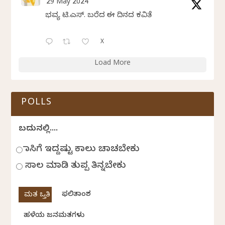
29 May 2024
ಭವ್ಯ ಟಿ.ಎಸ್. ಬರೆದ ಈ ದಿನದ ಕವಿತೆ
X
Load More
POLLS
ಬದುಕಿನಲ್ಲಿ....
ಹಾಸಿಗೆ ಇದ್ದಷ್ಟು ಕಾಲು ಚಾಚಬೇಕು
ಸಾಲ ಮಾಡಿ ತುಪ್ಪ ತಿನ್ನಬೇಕು
ಫಲಿತಾಂಶ
ಹಳೆಯ ಜನಮತಗಳು