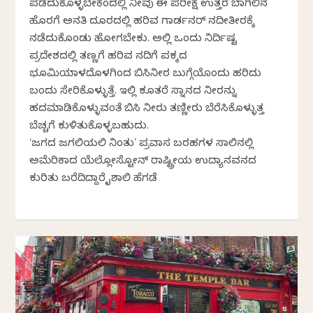
ಪಡೆದುಕೊಳ್ಳಬೇಕೆಂದಲ್ಲಿ ನೀವು ಈ ಪರೀಕ್ಷೆ ಉತ್ತರ ಬಾಗಿಲಿನ
ಹೊರಗೆ ಅನತಿ ದೂರದಲ್ಲಿ ಹರಿವ ಗಾರ್ಡನರ್ ನದೀತೀರಕ್ಕೆ
ನಡೆದುಕೊಂಡು ಹೋಗಬೇಕು. ಅಲ್ಲಿ ಒಂದು ನಿರ್ದಿಷ್ಟ
ಪ್ರದೇಶದಲ್ಲಿ ತಣ್ಣಗೆ ಹರಿವ ನದಿಗೆ ಪಕ್ಕದ
ಭೂಮಿಯಾಳದೊಳಗಿಂದ ಬಿಸಿನೀರ ಬುಗ್ಗೆಯೊಂದು ಹರಿದು
ಬಂದು ಸೇರಿಕೊಳ್ಳುತ್ತೆ. ಇಲ್ಲಿ ಕೂತರೆ ಸ್ನಾನದ ನೀರನ್ನು
ಹದಮಾಡಿಕೊಳ್ಳುವಂತೆ ಬಿಸಿ ನೀರು ತಣ್ಣೀರು ಬೆರೆಸಿಕೊಳ್ಳುತ್ತ
ಬೆಚ್ಚಗೆ ಕುಳಿತುಕೊಳ್ಳಬಹುದು.
ʻಜಗದ ಜಗಲಿಯಲಿ ನಿಂತುʼ ಪ್ರವಾಸ ಬರಹಗಳ ಸಾಲಿನಲ್ಲಿ
ಅಮೆರಿಕಾದ ಯೆಲ್ಲೋಸ್ಟೋನ್ ರಾಷ್ಟ್ರೀಯ ಉದ್ಯಾನವನದ
ಕುರಿತು ಬರೆದಿದ್ದಾರೆ ವೈಶಾಲಿ ಹೆಗಡೆ