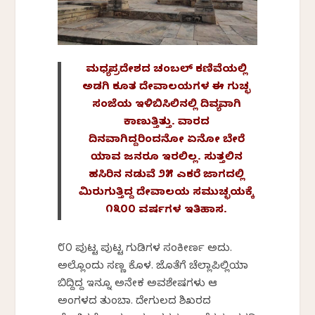
ಮಧ್ಯಪ್ರದೇಶದ ಚಂಬಲ್‌ ಕಣಿವೆಯಲ್ಲಿ
ಅಡಗಿ ಕೂತ ದೇವಾಲಯಗಳ ಈ ಗುಚ್ಛ
ಸಂಜೆಯ ಇಳಿಬಿಸಿಲಿನಲ್ಲಿ ದಿವ್ಯವಾಗಿ
ಕಾಣುತ್ತಿತ್ತು. ವಾರದ
ದಿನವಾಗಿದ್ದರಿಂದನೋ ಏನೋ ಬೇರೆ
ಯಾವ ಜನರೂ ಇರಲಿಲ್ಲ. ಸುತ್ತಲಿನ
ಹಸಿರಿನ ನಡುವೆ ೨೫ ಎಕರೆ ಜಾಗದಲ್ಲಿ
ಮಿರುಗುತ್ತಿದ್ದ ದೇವಾಲಯ ಸಮುಚ್ಛಯಕ್ಕೆ
೧೩೦೦ ವರ್ಷಗಳ ಇತಿಹಾಸ.
೮೦ ಪುಟ್ಟ ಪುಟ್ಟ ಗುಡಿಗಳ ಸಂಕೀರ್ಣ ಅದು.
ಅಲ್ಲೊಂದು ಸಣ್ಣ ಕೊಳ. ಜೊತೆಗೆ ಚೆಲ್ಲಾಪಿಲ್ಲಿಯಾಗಿ
ಬಿದ್ದಿದ್ದ ಇನ್ನೂ ಅನೇಕ ಅವಶೇಷಗಳು ಆ
ಅಂಗಳದ ತುಂಬಾ. ದೇಗುಲದ ಶಿಖರದ