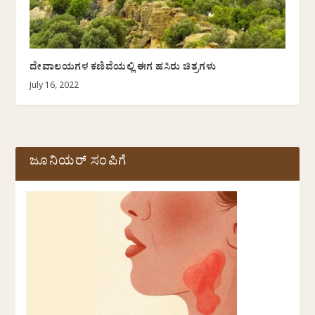
ದೇವಾಲಯಗಳ ಕಣಿವೆಯಲ್ಲಿ ಈಗ ಹಸಿರು ಚಿತ್ರಗಳು
July 16, 2022
ಜೂನಿಯರ್ ಸಂಪಿಗೆ