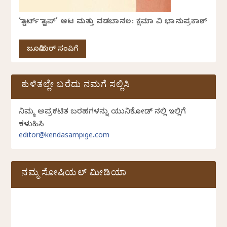
‘ಸ್ಟಾರ್ಟ್ ಸ್ಟಾಪ್’ ಆಟ ಮತ್ತು ವಡಬಾನಲ: ಕ್ಷಮಾ ವಿ ಭಾನುಪ್ರಕಾಶ್
ಜೂನಿಯರ್ ಸಂಪಿಗೆ
ಕುಳಿತಲ್ಲೇ ಬರೆದು ನಮಗೆ ಸಲ್ಲಿಸಿ
ನಿಮ್ಮ ಅಪ್ರಕಟಿತ ಬರಹಗಳನ್ನು ಯುನಿಕೋಡ್ ನಲ್ಲಿ ಇಲ್ಲಿಗೆ
ಕಳುಹಿಸಿ
editor@kendasampige.com
ನಮ್ಮ ಸೋಷಿಯಲ್‌ ಮೀಡಿಯಾ