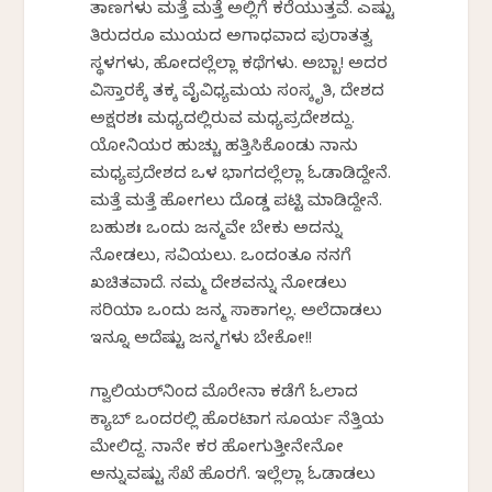
ತಾಣಗಳು ಮತ್ತೆ ಮತ್ತೆ ಅಲ್ಲಿಗೆ ಕರೆಯುತ್ತವೆ. ಎಷ್ಟು
ತಿರುಗಿದರೂ ಮುಗಿಯದ ಅಗಾಧವಾದ ಪುರಾತತ್ವ
ಸ್ಥಳಗಳು, ಹೋದಲ್ಲೆಲ್ಲಾ ಕಥೆಗಳು. ಅಬ್ಬಾ! ಅದರ
ವಿಸ್ತಾರಕ್ಕೆ ತಕ್ಕ ವೈವಿಧ್ಯಮಯ ಸಂಸ್ಕೃತಿ, ದೇಶದ
ಅಕ್ಷರಶಃ ಮಧ್ಯದಲ್ಲಿರುವ ಮಧ್ಯಪ್ರದೇಶದ್ದು.
ಯೋಗಿನಿಯರ ಹುಚ್ಚು ಹತ್ತಿಸಿಕೊಂಡು ನಾನು
ಮಧ್ಯಪ್ರದೇಶದ ಒಳ ಭಾಗದಲ್ಲೆಲ್ಲಾ ಓಡಾಡಿದ್ದೇನೆ.
ಮತ್ತೆ ಮತ್ತೆ ಹೋಗಲು ದೊಡ್ಡ ಪಟ್ಟಿ ಮಾಡಿದ್ದೇನೆ.
ಬಹುಶಃ ಒಂದು ಜನ್ಮವೇ ಬೇಕು ಅದನ್ನು
ನೋಡಲು, ಸವಿಯಲು. ಒಂದಂತೂ ನನಗೆ
ಖಚಿತವಾಗಿದೆ. ನಮ್ಮ ದೇಶವನ್ನು ನೋಡಲು
ಸರಿಯಾಗಿ ಒಂದು ಜನ್ಮ ಸಾಕಾಗಲ್ಲ. ಅಲೆದಾಡಲು
ಇನ್ನೂ ಅದೆಷ್ಟು ಜನ್ಮಗಳು ಬೇಕೋ!!
ಗ್ವಾಲಿಯರ್‌ನಿಂದ ಮೊರೇನಾ ಕಡೆಗೆ ಓಲಾದ
ಕ್ಯಾಬ್‌ ಒಂದರಲ್ಲಿ ಹೊರಟಾಗ ಸೂರ್ಯ ನೆತ್ತಿಯ
ಮೇಲಿದ್ದ. ನಾನೇ ಕರಗಿ ಹೋಗುತ್ತೀನೇನೋ
ಅನ್ನುವಷ್ಟು ಸೆಖೆ ಹೊರಗೆ. ಇಲ್ಲೆಲ್ಲಾ ಓಡಾಡಲು