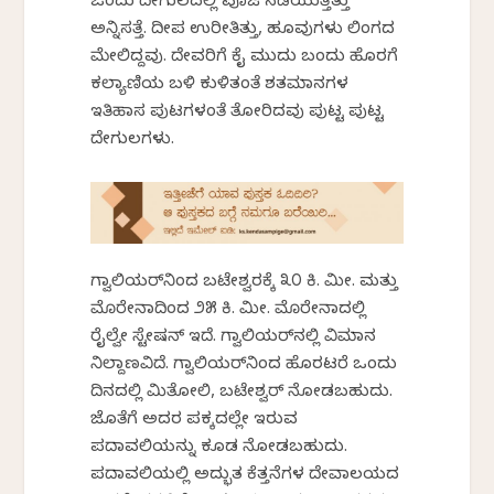
ಒಂದು ದೇಗುಲದಲ್ಲಿ ಪೂಜೆ ನಡೆಯುತ್ತಿತ್ತು
ಅನ್ನಿಸತ್ತೆ. ದೀಪ ಉರೀತಿತ್ತು, ಹೂವುಗಳು ಲಿಂಗದ
ಮೇಲಿದ್ದವು. ದೇವರಿಗೆ ಕೈ ಮುಗಿದು ಬಂದು ಹೊರಗೆ
ಕಲ್ಯಾಣಿಯ ಬಳಿ ಕುಳಿತಂತೆ ಶತಮಾನಗಳ
ಇತಿಹಾಸ ಪುಟಗಳಂತೆ ತೋರಿದವು ಪುಟ್ಟ ಪುಟ್ಟ
ದೇಗುಲಗಳು.
ಗ್ವಾಲಿಯರ್‌ನಿಂದ ಬಟೇಶ್ವರಕ್ಕೆ ೩೦ ಕಿ. ಮೀ. ಮತ್ತು
ಮೊರೇನಾದಿಂದ ೨೫ ಕಿ. ಮೀ. ಮೊರೇನಾದಲ್ಲಿ
ರೈಲ್ವೇ ಸ್ಟೇಷನ್‌ ಇದೆ. ಗ್ವಾಲಿಯರ್‌ನಲ್ಲಿ ವಿಮಾನ
ನಿಲ್ದಾಣವಿದೆ. ಗ್ವಾಲಿಯರ್‌ನಿಂದ ಹೊರಟರೆ ಒಂದು
ದಿನದಲ್ಲಿ ಮಿತೋಲಿ, ಬಟೇಶ್ವರ್‌ ನೋಡಬಹುದು.
ಜೊತೆಗೆ ಅದರ ಪಕ್ಕದಲ್ಲೇ ಇರುವ
ಪದಾವಲಿಯನ್ನು ಕೂಡ ನೋಡಬಹುದು.
ಪದಾವಲಿಯಲ್ಲಿ ಅದ್ಭುತ ಕೆತ್ತನೆಗಳ ದೇವಾಲಯದ