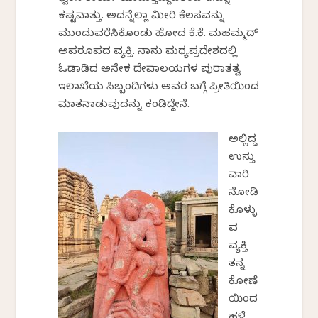
ಕಷ್ಟವಾಗಿತ್ತು. ಅದನ್ನೆಲ್ಲಾ ಮೀರಿ ಕೆಲಸವನ್ನು
ಮುಂದುವರೆಸಿಕೊಂಡು ಹೋದ ಕೆ.ಕೆ. ಮಹಮ್ಮದ್‌
ಅಪರೂಪದ ವ್ಯಕ್ತಿ. ನಾನು ಮಧ್ಯಪ್ರದೇಶದಲ್ಲಿ
ಓಡಾಡಿದ ಅನೇಕ ದೇವಾಲಯಗಳ ಪುರಾತತ್ವ
ಇಲಾಖೆಯ ಸಿಬ್ಬಂದಿಗಳು ಅವರ ಬಗ್ಗೆ ಪ್ರೀತಿಯಿಂದ
ಮಾತನಾಡುವುದನ್ನು ಕಂಡಿದ್ದೇನೆ.
ಅಲ್ಲಿದ್ದ
ಉಸ್ತು
ವಾರಿ
ನೋಡಿ
ಕೊಳ್ಳು
ವ
ವ್ಯಕ್ತಿ
ತನ್ನ
ಕೋಣೆ
ಯಿಂದ