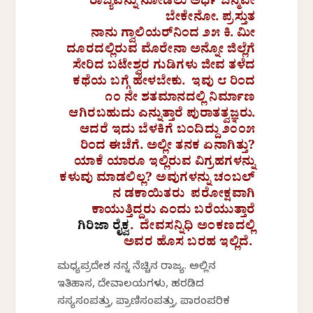
ರಾಜ್ಯವನ್ನು ನೋಡಲು ಅರ್ಧ ಜನ್ಮವೇ
ಬೇಕೇನೋ. ಪ್ರಸ್ತುತ
ನಾನು ಗ್ವಾಲಿಯರ್‌ನಿಂದ ೨೫ ಕಿ. ಮೀ
ದೂರದಲ್ಲಿರುವ ಮೊರೇನಾ ಅನ್ನೋ ಜಿಲ್ಲೆಗೆ
ಸೇರಿದ ಬಟೇಶ್ವರ ಗುಡಿಗಳು ಜೀವ ತಳೆದ
ಕಥೆಯ ಬಗ್ಗೆ ಹೇಳಬೇಕು. ಇವು ೮ ರಿಂದ
೧೦ ನೇ ಶತಮಾನದಲ್ಲಿ ನಿರ್ಮಾಣ
ಆಗಿರಬಹುದು ಎನ್ನುತ್ತಾರೆ ಪುರಾತತ್ವಜ್ಞರು.
ಆದರೆ ಇದು ಬೆಳಕಿಗೆ ಬಂದಿದ್ದು ೨೦೦೫
ರಿಂದ ಈಚೆಗೆ. ಅಲ್ಲೀ ತನಕ ಏನಾಗಿತ್ತು?
ಯಾಕೆ ಯಾರೂ ಇಲ್ಲಿರುವ ವಿಗ್ರಹಗಳನ್ನು
ಕಳುವು ಮಾಡಲಿಲ್ಲ? ಅವುಗಳನ್ನು ಚಂಬಲ್‌
ನ ಡಕಾಯಿತರು ಪರೋಕ್ಷವಾಗಿ
ಕಾಯುತ್ತಿದ್ದರು ಎಂದು ಬರೆಯುತ್ತಾರೆ
ಗಿರಿಜಾ ರೈಕ್ವ
. ದೇವಸನ್ನಿಧಿ ಅಂಕಣದಲ್ಲಿ
ಅವರ ಹೊಸ ಬರಹ ಇಲ್ಲಿದೆ.
ಮಧ್ಯಪ್ರದೇಶ ನನ್ನ ನೆಚ್ಚಿನ ರಾಜ್ಯ. ಅಲ್ಲಿನ
ಇತಿಹಾಸ, ದೇವಾಲಯಗಳು, ಹರಡಿದ
ಸಸ್ಯಸಂಪತ್ತು, ಪ್ರಾಣಿಸಂಪತ್ತು, ಪಾರಂಪರಿಕ