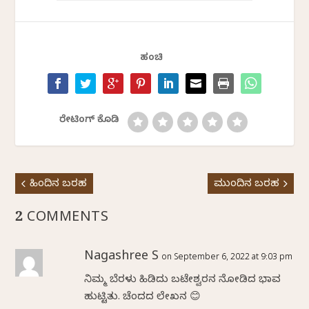
ಹಂಚಿ
ರೇಟಿಂಗ್ ಕೊಡಿ
ಹಿಂದಿನ ಬರಹ
ಮುಂದಿನ ಬರಹ
2 COMMENTS
Nagashree S
on September 6, 2022 at 9:03 pm
ನಿಮ್ಮ ಬೆರಳು ಹಿಡಿದು ಬಟೇಶ್ವರನ ನೋಡಿದ ಭಾವ
ಹುಟ್ಟಿತು. ಚೆಂದದ ಲೇಖನ 😊