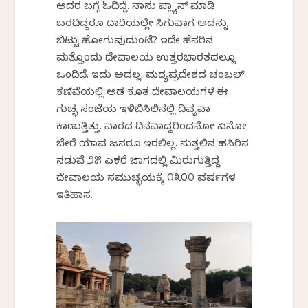
ಅದರ ಬಗ್ಗೆ ಓದಿದ್ದೆ. ನಾನು ಪ್ಲ್ಯಾನ್‌ ಮಾಡಿ
ಬರದಿದ್ದರೂ ದಾರಿಯಲ್ಲೇ ಸಿಗುವಾಗ ಅದನ್ನು
ಬಿಟ್ಟು ಹೋಗುವುದುಂಟೆ? ಇದೇ ಹೆಸರಿನ
ಮತ್ತೊಂದು ದೇವಾಲಯ ಉತ್ತರಭಾರತದಲ್ಲೂ
ಒಂದಿದೆ. ಇದು ಅದಲ್ಲ. ಮಧ್ಯಪ್ರದೇಶದ ಚಂಬಲ್‌
ಕಣಿವೆಯಲ್ಲಿ ಅಡಗಿ ಕೂತ ದೇವಾಲಯಗಳ ಈ
ಗುಚ್ಛ ಸಂಜೆಯ ಇಳಿಬಿಸಿಲಿನಲ್ಲಿ ದಿವ್ಯವಾಗಿ
ಕಾಣುತ್ತಿತ್ತು. ವಾರದ ದಿನವಾಗಿದ್ದರಿಂದನೋ ಏನೋ
ಬೇರೆ ಯಾವ ಜನರೂ ಇರಲಿಲ್ಲ. ಸುತ್ತಲಿನ ಹಸಿರಿನ
ನಡುವೆ ೨೫ ಎಕರೆ ಜಾಗದಲ್ಲಿ ಮಿರುಗುತ್ತಿದ್ದ
ದೇವಾಲಯ ಸಮುಚ್ಛಯಕ್ಕೆ ೧೩೦೦ ವರ್ಷಗಳ
ಇತಿಹಾಸ.