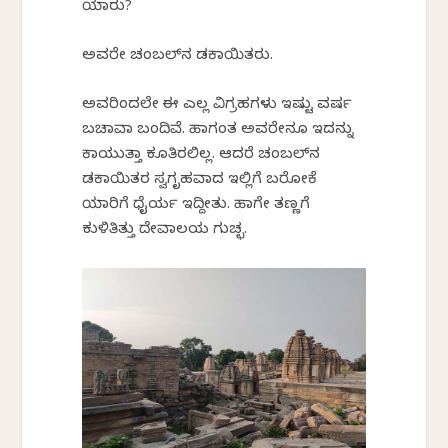
ಯಾರು?
ಅವರೇ ಚಂಬಲ್‌ನ ಡಕಾಯಿತರು.
ಅವರಿಂದಲೇ ಈ ಎಲ್ಲ ವಿಗ್ರಹಗಳು ಇಷ್ಟು ವರ್ಷ
ಬಚಾವಾಗಿ ಬಂದಿವೆ. ಹಾಗಂತ ಅವರೇನೂ ಇದನ್ನು
ಕಾಯುತ್ತಾ ಕೂತಿರಲಿಲ್ಲ. ಆದರೆ ಚಂಬಲ್‌ನ
ಡಕಾಯಿತರ ಸ್ವಗೃಹವಾದ ಇಲ್ಲಿಗೆ ಬರೋಕೆ
ಯಾರಿಗೆ ಧೈರ್ಯ ಇದ್ದೀತು. ಹಾಗೇ ತಣ್ಣಗೆ
ಕುಳಿತಿತ್ತು ದೇವಾಲಯ ಗುಚ್ಛ.