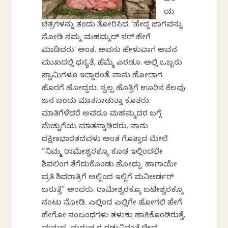
ಹಳೆ
ಯ
ಚಿತ್ರಗಳನ್ನು ತಂದು ತೋರಿಸಿದ. ʻಹೇಗಿದ್ದ ಜಾಗವನ್ನು
ನೋಡಿ ನಮ್ಮ ಮಹಮ್ಮದ್‌ ಸರ್‌ ಹೇಗೆ
ಮಾಡಿದರುʼ ಅಂತ. ಅವನು ಹೇಳುವಾಗ ಅವನ
ಮುಖದಲ್ಲಿ ಧನ್ಯತೆ, ಹೆಮ್ಮೆ ಎರಡೂ. ಅಲ್ಲಿ ಒಬ್ಬರು
ಸ್ವಾಮಿಗಳೂ ಇದ್ದಾರಂತೆ. ನಾನು ಹೋದಾಗ
ಹೊರಗೆ ಹೋಗಿದ್ದರು. ಸ್ವಲ್ಪ ಹೊತ್ತಿಗೆ ಊರಿನ ಕೆಲವು
ಜನ ಬಂದು ಮಾತನಾಡುತ್ತಾ ಕೂತರು.
ಮಾತಿಗೆಳೆದರೆ ಅವರೂ ಮಹಮ್ಮದರ ಬಗ್ಗೆ
ಮೆಚ್ಚುಗೆಯ ಮಾತನ್ನಾಡಿದರು. ನಾನು
ದಕ್ಷಿಣಭಾರತದವಳು ಅಂತ ಗೊತ್ತಾದ ಮೇಲೆ
“ನಿಮ್ಮ ರಾಮೇಶ್ವರಕ್ಕೂ ಕೂಡ ಇಲ್ಲಿಂದಲೇ
ಶಿವಲಿಂಗ ತೆಗೆದುಕೊಂಡು ಹೋಗಿದ್ದು. ಹಾಗಾಗಿಯೇ
ಪ್ರತಿ ಶಿವರಾತ್ರಿಗೆ ಅಲ್ಲಿಂದ ಇಲ್ಲಿಗೆ ಮನಿಆರ್ಡರ್‌
ಬರುತ್ತೆ” ಅಂದರು. ರಾಮೇಶ್ವರಕ್ಕೂ ಬಟೇಶ್ವರಕ್ಕೂ
ನಂಟು ನೋಡಿ. ಎಲ್ಲಿಂದ ಎಲ್ಲಿಗೇ ಹೋಗಲಿ ಹೇಗೆ
ಹೇಗೋ ಸಂಬಂಧಗಳು ತಳುಕು ಹಾಕಿಕೊಂಡಿರುತ್ತೆ.