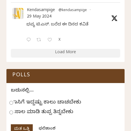
Kendasampige
@kendasampige
·
29 May 2024
ಭವ್ಯ ಟಿ.ಎಸ್. ಬರೆದ ಈ ದಿನದ ಕವಿತೆ
X
Load More
POLLS
ಬದುಕಿನಲ್ಲಿ....
ಹಾಸಿಗೆ ಇದ್ದಷ್ಟು ಕಾಲು ಚಾಚಬೇಕು
ಸಾಲ ಮಾಡಿ ತುಪ್ಪ ತಿನ್ನಬೇಕು
ಫಲಿತಾಂಶ