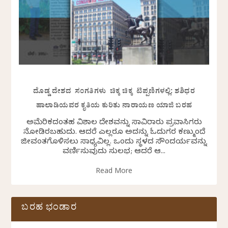
ದೊಡ್ಡ ದೇಶದ ಸಂಗತಿಗಳು ಚಿಕ್ಕ ಚಿಕ್ಕ ಟಿಪ್ಪಣಿಗಳಲ್ಲಿ: ಶಶಿಧರ
ಹಾಲಾಡಿಯವರ ಕೃತಿಯ ಕುರಿತು ನಾರಾಯಣ ಯಾಜಿ ಬರಹ
ಅಮೆರಿಕದಂತಹ ವಿಶಾಲ ದೇಶವನ್ನು ಸಾವಿರಾರು ಪ್ರವಾಸಿಗರು
ನೋಡಿರಬಹುದು. ಆದರೆ ಎಲ್ಲರೂ ಅದನ್ನು ಓದುಗರ ಕಣ್ಮುಂದೆ
ಜೀವಂತಗೊಳಿಸಲು ಸಾಧ್ಯವಿಲ್ಲ. ಒಂದು ಸ್ಥಳದ ಸೌಂದರ್ಯವನ್ನು
ವರ್ಣಿಸುವುದು ಸುಲಭ; ಆದರೆ ಆ...
Read More
ಬರಹ ಭಂಡಾರ