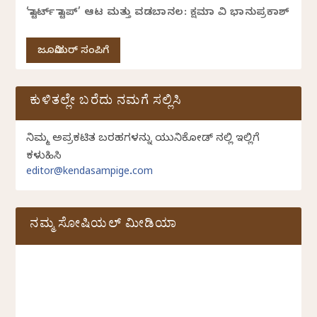
‘ಸ್ಟಾರ್ಟ್ ಸ್ಟಾಪ್’ ಆಟ ಮತ್ತು ವಡಬಾನಲ: ಕ್ಷಮಾ ವಿ ಭಾನುಪ್ರಕಾಶ್
ಜೂನಿಯರ್ ಸಂಪಿಗೆ
ಕುಳಿತಲ್ಲೇ ಬರೆದು ನಮಗೆ ಸಲ್ಲಿಸಿ
ನಿಮ್ಮ ಅಪ್ರಕಟಿತ ಬರಹಗಳನ್ನು ಯುನಿಕೋಡ್ ನಲ್ಲಿ ಇಲ್ಲಿಗೆ
ಕಳುಹಿಸಿ
editor@kendasampige.com
ನಮ್ಮ ಸೋಷಿಯಲ್‌ ಮೀಡಿಯಾ