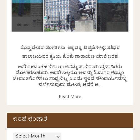
ದೊಡ್ಡ ದೇಶದ ಸಂಗತಿಗಳು ಚಿಕ್ಕ ಚಿಕ್ಕ ಟಿಪ್ಪಣಿಗಳಲ್ಲಿ: ಶಶಿಧರ
ಹಾಲಾಡಿಯವರ ಕೃತಿಯ ಕುರಿತು ನಾರಾಯಣ ಯಾಜಿ ಬರಹ
ಅಮೆರಿಕದಂತಹ ವಿಶಾಲ ದೇಶವನ್ನು ಸಾವಿರಾರು ಪ್ರವಾಸಿಗರು
ನೋಡಿರಬಹುದು. ಆದರೆ ಎಲ್ಲರೂ ಅದನ್ನು ಓದುಗರ ಕಣ್ಮುಂದೆ
ಜೀವಂತಗೊಳಿಸಲು ಸಾಧ್ಯವಿಲ್ಲ. ಒಂದು ಸ್ಥಳದ ಸೌಂದರ್ಯವನ್ನು
ವರ್ಣಿಸುವುದು ಸುಲಭ; ಆದರೆ ಆ...
Read More
ಬರಹ ಭಂಡಾರ