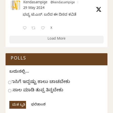
Kendasampige
@kendasampige
·
29 May 2024
ಭವ್ಯ ಟಿ.ಎಸ್. ಬರೆದ ಈ ದಿನದ ಕವಿತೆ
X
Load More
POLLS
ಬದುಕಿನಲ್ಲಿ....
ಹಾಸಿಗೆ ಇದ್ದಷ್ಟು ಕಾಲು ಚಾಚಬೇಕು
ಸಾಲ ಮಾಡಿ ತುಪ್ಪ ತಿನ್ನಬೇಕು
ಫಲಿತಾಂಶ