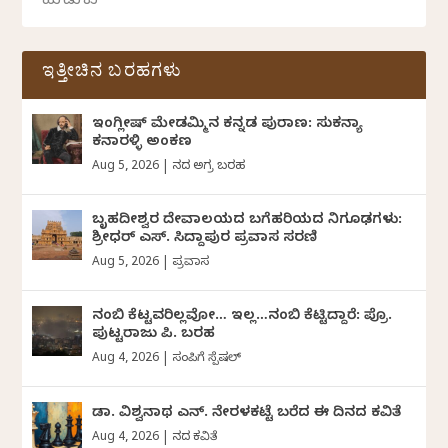
ಇತ್ತೀಚಿನ ಬರಹಗಳು
ಇಂಗ್ಲೀಷ್ ಮೇಡಮ್ಮಿನ ಕನ್ನಡ ಪುರಾಣ: ಸುಕನ್ಯಾ
ಕನಾರಳ್ಳಿ ಅಂಕಣ
Aug 5, 2026
|
ದಿನದ ಅಗ್ರ ಬರಹ
ಬೃಹದೀಶ್ವರ ದೇವಾಲಯದ ಬಗೆಹರಿಯದ ನಿಗೂಢಗಳು:
ಶ್ರೀಧರ್‌ ಎಸ್.‌ ಸಿದ್ದಾಪುರ ಪ್ರವಾಸ ಸರಣಿ
Aug 5, 2026
|
ಪ್ರವಾಸ
ನಂಬಿ ಕೆಟ್ಟವರಿಲ್ಲವೋ… ಇಲ್ಲ…ನಂಬಿ ಕೆಟ್ಟಿದ್ದಾರೆ: ಪ್ರೊ.
ಪುಟ್ಟರಾಜು ಪಿ. ಬರಹ
Aug 4, 2026
|
ಸಂಪಿಗೆ ಸ್ಪೆಷಲ್
ಡಾ. ವಿಶ್ವನಾಥ ಎನ್.‌ ನೇರಳಕಟ್ಟೆ ಬರೆದ ಈ ದಿನದ ಕವಿತೆ
Aug 4, 2026
|
ದಿನದ ಕವಿತೆ