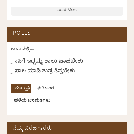
Load More
POLLS
ಬದುಕಿನಲ್ಲಿ....
ಹಾಸಿಗೆ ಇದ್ದಷ್ಟು ಕಾಲು ಚಾಚಬೇಕು
ಸಾಲ ಮಾಡಿ ತುಪ್ಪ ತಿನ್ನಬೇಕು
ಫಲಿತಾಂಶ
ಹಳೆಯ ಜನಮತಗಳು
ನಮ್ಮ ಬರಹಗಾರರು