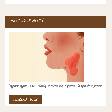
ಜೂನಿಯರ್ ಸಂಪಿಗೆ
‘ಸ್ಟಾರ್ಟ್ ಸ್ಟಾಪ್’ ಆಟ ಮತ್ತು ವಡಬಾನಲ: ಕ್ಷಮಾ ವಿ ಭಾನುಪ್ರಕಾಶ್
ಜೂನಿಯರ್ ಸಂಪಿಗೆ