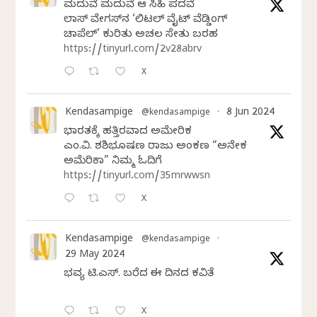
ಮದುವೆ ಮದುವೆ ಆ ಸಿಹಿ ಪದವೆ
ಲಾಸ್‌ ವೇಗಸ್‌ನ ‘ಲಿಟಲ್ ವೈಟ್ ವೆಡ್ಡಿಂಗ್
ಚಾಪೆಲ್’ ಕುರಿತು ಅಚಲ ಸೇತು ಬರಹ
https://tinyurl.com/2v28abrv
X
Kendasampige
8 Jun 2024
@kendasampige
·
ಭಾರತಕ್ಕೆ ಹತ್ತಿರವಾದ ಅಮೇರಿಕ
ಎಂ.ವಿ. ಶಶಿಭೂಷಣ ರಾಜು ಅಂಕಣ “ಅನೇಕ
ಅಮೆರಿಕಾ” ನಿಮ್ಮ ಓದಿಗೆ
https://tinyurl.com/35mrwwsn
X
Kendasampige
@kendasampige
·
29 May 2024
ಭವ್ಯ ಟಿ.ಎಸ್. ಬರೆದ ಈ ದಿನದ ಕವಿತೆ
X