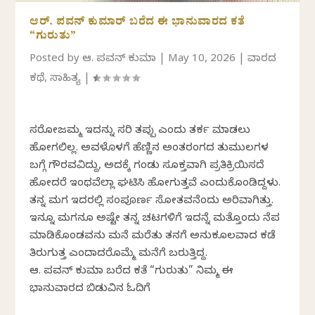
ಆರ್.‌ ಪವನ್‌ ಕುಮಾರ್‌ ಬರೆದ ಈ ಭಾನುವಾರದ ಕತೆ
“ಗುರುತು”
Posted by
ಆರ್. ಪವನ್‌ ಕುಮಾರ್‌
|
May 10, 2026
|
ವಾರದ
ಕಥೆ
,
ಸಾಹಿತ್ಯ
|
ಸರೋಜಮ್ಮ ಇದನ್ನು ಸರಿ ತಪ್ಪು ಎಂದು ತರ್ಕ ಮಾಡಲು
ಹೋಗಲಿಲ್ಲ. ಅವಳೊಳಗೆ ಹೆಣ್ಣಿನ ಅಂತರಂಗದ ತುಮುಲಗಳ
ಬಗ್ಗೆ ಗೌರವವಿದ್ದು, ಅದಕ್ಕೆ ಗಂಡು ಸೂಕ್ತವಾಗಿ ಪ್ರತಿಕ್ರಿಯಿಸದೆ
ಹೋದರೆ ಇಂಥವೆಲ್ಲಾ ಘಟಿಸಿ ಹೋಗುತ್ತವೆ ಎಂದುಕೊಂಡಿದ್ದಳು.
ತನ್ನ ಮಗ ಇದರಲ್ಲಿ ಸಂಪೂರ್ಣ ಸೋತವನೆಂದು ಅರಿವಾಗಿತ್ತು.
ಇನ್ನೂ ಮಗನೂ ಅಷ್ಟೇ ತನ್ನ ಚಟಗಳಿಗೆ ಇದನ್ನೆ ಮತ್ತೊಂದು ನೆಪ
ಮಾಡಿಕೊಂಡವನು ಮನೆ ಮರೆತು ತನಗೆ ಅನುಕೂಲವಾದ ಕಡೆ
ತಿರುಗುತ್ತ ಎಂದಾದರೊಮ್ಮೆ ಮನೆಗೆ ಬರುತ್ತಿದ್ದ.
ಆರ್.‌ ಪವನ್‌ ಕುಮಾರ್‌ ಬರೆದ ಕತೆ “ಗುರುತು” ನಿಮ್ಮ ಈ
ಭಾನುವಾರದ ಬಿಡುವಿನ ಓದಿಗೆ