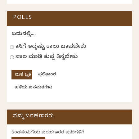
POLLS
ಬದುಕಿನಲ್ಲಿ....
ಹಾಸಿಗೆ ಇದ್ದಷ್ಟು ಕಾಲು ಚಾಚಬೇಕು
ಸಾಲ ಮಾಡಿ ತುಪ್ಪ ತಿನ್ನಬೇಕು
ಫಲಿತಾಂಶ
ಹಳೆಯ ಜನಮತಗಳು
ನಮ್ಮ ಬರಹಗಾರರು
ಕೆಂಡಸಂಪಿಗೆಯ ಬರಹಗಾರರ ಪುಟಗಳಿಗೆ