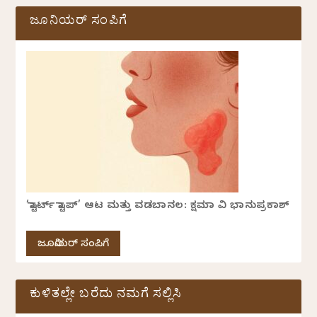
ಜೂನಿಯರ್ ಸಂಪಿಗೆ
‘ಸ್ಟಾರ್ಟ್ ಸ್ಟಾಪ್’ ಆಟ ಮತ್ತು ವಡಬಾನಲ: ಕ್ಷಮಾ ವಿ ಭಾನುಪ್ರಕಾಶ್
ಜೂನಿಯರ್ ಸಂಪಿಗೆ
ಕುಳಿತಲ್ಲೇ ಬರೆದು ನಮಗೆ ಸಲ್ಲಿಸಿ