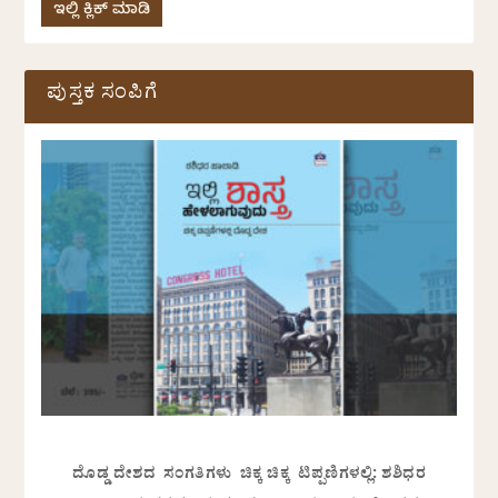
ಇಲ್ಲಿ ಕ್ಲಿಕ್ ಮಾಡಿ
ಪುಸ್ತಕ ಸಂಪಿಗೆ
ದೊಡ್ಡ ದೇಶದ ಸಂಗತಿಗಳು ಚಿಕ್ಕ ಚಿಕ್ಕ ಟಿಪ್ಪಣಿಗಳಲ್ಲಿ: ಶಶಿಧರ