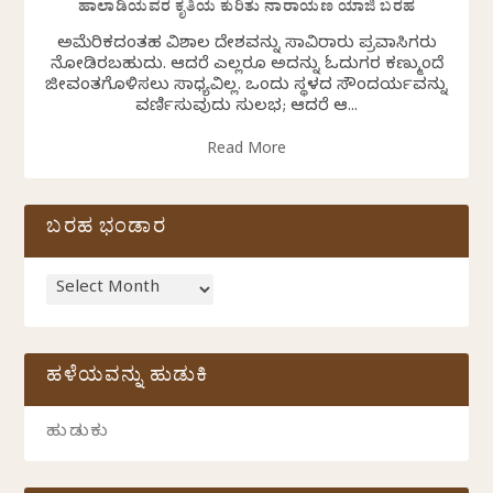
ಹಾಲಾಡಿಯವರ ಕೃತಿಯ ಕುರಿತು ನಾರಾಯಣ ಯಾಜಿ ಬರಹ
ಅಮೆರಿಕದಂತಹ ವಿಶಾಲ ದೇಶವನ್ನು ಸಾವಿರಾರು ಪ್ರವಾಸಿಗರು
ನೋಡಿರಬಹುದು. ಆದರೆ ಎಲ್ಲರೂ ಅದನ್ನು ಓದುಗರ ಕಣ್ಮುಂದೆ
ಜೀವಂತಗೊಳಿಸಲು ಸಾಧ್ಯವಿಲ್ಲ. ಒಂದು ಸ್ಥಳದ ಸೌಂದರ್ಯವನ್ನು
ವರ್ಣಿಸುವುದು ಸುಲಭ; ಆದರೆ ಆ...
Read More
ಬರಹ ಭಂಡಾರ
ಹಳೆಯವನ್ನು ಹುಡುಕಿ