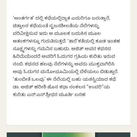
‘ಅಂತರ್ಗತ’ ದಲ್ಲಿ ಕಥೆಯಲ್ಲಿದ್ದಾತ ಎದುರಿಗೂ ಬರುತ್ತಾನೆ,
ಚಿತ್ತಾಲರ ಕಥೆಯಂತೆ ಸೃಜನಶೀಲತೆಯ ನೆಲೆಗಳನ್ನು
ಪರಿವೀಕ್ಷಿಸುವ ಇದು ಆ ಮೂಲಕ ಬದುಕಿನ ಮೂಲ
ಆತಂಕಗಳನ್ನೂ ಗುರುತಿಸುತ್ತದೆ. ‘ತಾರೆ’ಕತೆಯಲ್ಲಿ ಕೂಡ ಇಂತಹ
ಸೂಕ್ಷ್ಮಗಳನ್ನು ಗಮನಿಸ ಬಹುದು. ಅಜಿತ್ ಅವರ ಕಥನದ
ಹಿರಿಮೆಯೆಂದರೆ ಅವರಿಗೆ ಓದುಗರ ಗ್ರಹಿಕೆಯ ಕುರಿತು ಇರುವ
ನಂಬಿಕೆ. ಕಥನದ ಹಲವು ನೆಲೆಗಳನ್ನು ಅವರು ಮುಕ್ತವಾಗಿರಿಸಿ
ಅವು ಓದುಗರ ಮನೋಭೂಮಿಕೆಯಲ್ಲಿ ಬೆಳೆಯಲು ಬಿಡುತ್ತಾರೆ.
‘ತುಂಬೀತೆ ಒಲವು’ ಈ ನೆಲೆಯಲ್ಲಿ ಬಹು ಯಶಸ್ವಿಯಾದ ಕಥೆ.
ಡಾ. ಅಜಿತ್‌ ಹರೀಶಿ ಹೊಸ ಕಥಾ ಸಂಕಲನ “ಉಪರಿ”ಯ
ಕುರಿತು ಎನ್.ಎಸ್.ಶ್ರೀಧರ ಮೂರ್ತಿ ಬರಹ