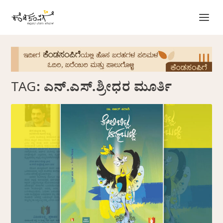
TAG:
ಎನ್.ಎಸ್.ಶ್ರೀಧರ ಮೂರ್ತಿ