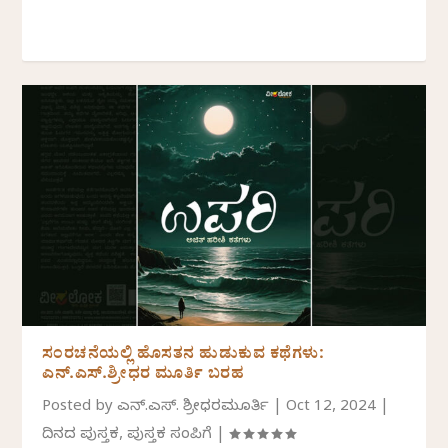
ಸಂರಚನೆಯಲ್ಲಿ ಹೊಸತನ ಹುಡುಕುವ ಕಥೆಗಳು:
ಎನ್.ಎಸ್.ಶ್ರೀಧರ ಮೂರ್ತಿ ಬರಹ
Posted by
ಎನ್.ಎಸ್. ಶ್ರೀಧರಮೂರ್ತಿ
|
Oct 12, 2024
|
ದಿನದ ಪುಸ್ತಕ
,
ಪುಸ್ತಕ ಸಂಪಿಗೆ
|