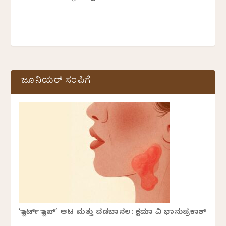
ಜೂನಿಯರ್ ಸಂಪಿಗೆ
‘ಸ್ಟಾರ್ಟ್ ಸ್ಟಾಪ್’ ಆಟ ಮತ್ತು ವಡಬಾನಲ: ಕ್ಷಮಾ ವಿ ಭಾನುಪ್ರಕಾಶ್