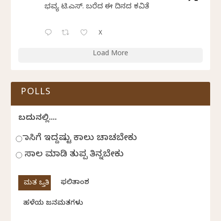
ಭವ್ಯ ಟಿ.ಎಸ್. ಬರೆದ ಈ ದಿನದ ಕವಿತೆ
X
Load More
POLLS
ಬದುಕಿನಲ್ಲಿ....
ಹಾಸಿಗೆ ಇದ್ದಷ್ಟು ಕಾಲು ಚಾಚಬೇಕು
ಸಾಲ ಮಾಡಿ ತುಪ್ಪ ತಿನ್ನಬೇಕು
ಫಲಿತಾಂಶ
ಹಳೆಯ ಜನಮತಗಳು