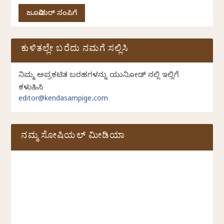
ಜೂನಿಯರ್ ಸಂಪಿಗೆ
ಕುಳಿತಲ್ಲೇ ಬರೆದು ನಮಗೆ ಸಲ್ಲಿಸಿ
ನಿಮ್ಮ ಅಪ್ರಕಟಿತ ಬರಹಗಳನ್ನು ಯುನಿಕೋಡ್ ನಲ್ಲಿ ಇಲ್ಲಿಗೆ
ಕಳುಹಿಸಿ
editor@kendasampige.com
ನಮ್ಮ ಸೋಷಿಯಲ್‌ ಮೀಡಿಯಾ