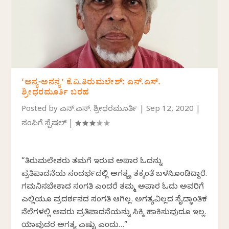
‘ಅನ್ಯ-ಅನನ್ಯ’ ಕೆ.ವಿ.ತಿರುಮಲೇಶ್: ಎನ್.ಎಸ್.
ಶ್ರೀಧರಮೂರ್ತಿ ಬರಹ
Posted by
ಎನ್.ಎಸ್. ಶ್ರೀಧರಮೂರ್ತಿ
|
Sep 12, 2020
|
ಸಂಪಿಗೆ ಸ್ಪೆಷಲ್
|
“ತಿರುಮಲೇಶರು ತಮಗೆ ಇರುವ ಅಪಾರ ಓದನ್ನು
ಪ್ರತಿಪಾದನೆಯ ಸಂದರ್ಭದಲ್ಲಿ ಅಗತ್ಯಕ್ಕೆ ತಕ್ಕಂತೆ ಬಳಸಿಕೊಂಡಿದ್ದಾರೆ.
ಗಮನಿಸಬೇಕಾದ ಸಂಗತಿ ಎಂದರೆ ತಮ್ಮ ಅಪಾರ ಓದು ಅವರಿಗೆ
ಎಲ್ಲಿಯೂ ಪ್ರದರ್ಶನದ ಸಂಗತಿ ಆಗಿಲ್ಲ. ಅಗತ್ಯವಿಲ್ಲದ ಸೈದ್ಧಾಂತಿಕ
ನೆಲೆಗಳಲ್ಲಿ ಅವರು ಪ್ರತಿಪಾದನೆಯನ್ನು ಸಿಕ್ಕಿ ಹಾಕಿಸುವುದೂ ಇಲ್ಲ.
ಯಾವುದರ ಅಗತ್ಯ ಎಷ್ಟು ಎಂದು…”