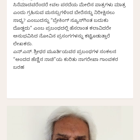
ಸಿನೆಮಾದವರೆಂದರೆ ಕೇವಲ ಪರದೆಯ ಮೇಲಿನ ಪಾತ್ರಗಳು ಮಾತ್ರ
ಎಂದು ಗ್ರಹಿಸುವ ಮನಸ್ಸುಗಳಿಂದ ಬೇರೆನನ್ನು ನಿರೀಕ್ಷಿಸಲು
ಸಾಧ್ಯ? ಎಂಬುದನ್ನು “ಬ್ರೇಕಿಂಗ್ ನ್ಯೂಸ್‍ಗಿಂತ ಬದುಕು
ದೊಡ್ಡದು” ಎಂಬ ಪ್ರಬಂಧದಲ್ಲಿ ಹೆಸರಾಂತ ಕಲಾವಿದರೇ
ಅನುಭವಿಸಿದ ನೋವಿನ ಪ್ರಸಂಗಗಳನ್ನು ಕಟ್ಟಿಕೊಡುತ್ತಾರೆ
ಲೇಖಕರು.
ಎನ್.ಎಸ್. ಶ್ರೀಧರ ಮೂರ್ತಿಯವರ ಪ್ರಬಂಧಗಳ ಸಂಕಲನ
“ಅಂದದ ಹೆಣ್ಣಿನ ನಾಚಿಕೆ”ಯ ಕುರಿತು ನಾಗರೇಖಾ ಗಾಂವಕರ
ಬರಹ