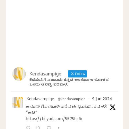
Kendasampige
Follow
ಕೆಂಡಸಂಪಿಗೆ ಎಂಬುದು ಕನ್ನಡ ಅಂತರ್ಜಾಲ ಲೋಕದ
ಒಂದು ಅನನ್ಯ ಪರಿಮಳ.
Kendasampige
9 Jun 2024
@kendasampige
·
ಆನಂದ್‌ ಗೋಪಾಲ್‌ ಬರೆದ ಈ ಭಾನುವಾರದ ಕತೆ
“ಆಟ”
https://tinyurl.com/5575hs6r
X