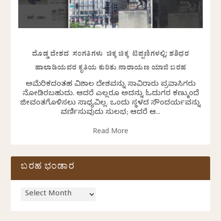
ದೊಡ್ಡ ದೇಶದ ಸಂಗತಿಗಳು ಚಿಕ್ಕ ಚಿಕ್ಕ ಟಿಪ್ಪಣಿಗಳಲ್ಲಿ: ಶಶಿಧರ
ಹಾಲಾಡಿಯವರ ಕೃತಿಯ ಕುರಿತು ನಾರಾಯಣ ಯಾಜಿ ಬರಹ
ಅಮೆರಿಕದಂತಹ ವಿಶಾಲ ದೇಶವನ್ನು ಸಾವಿರಾರು ಪ್ರವಾಸಿಗರು
ನೋಡಿರಬಹುದು. ಆದರೆ ಎಲ್ಲರೂ ಅದನ್ನು ಓದುಗರ ಕಣ್ಮುಂದೆ
ಜೀವಂತಗೊಳಿಸಲು ಸಾಧ್ಯವಿಲ್ಲ. ಒಂದು ಸ್ಥಳದ ಸೌಂದರ್ಯವನ್ನು
ವರ್ಣಿಸುವುದು ಸುಲಭ; ಆದರೆ ಆ...
Read More
ಬರಹ ಭಂಡಾರ