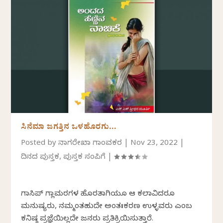
ಸಿನೆಮಾ ಜಗತ್ತಿನ ಒಳಹೊರಗು…
Posted by
ನಾಗರೇಖಾ ಗಾಂವಕರ
|
Nov 23, 2022
|
ದಿನದ ಪುಸ್ತಕ
,
ಪುಸ್ತಕ ಸಂಪಿಗೆ
|
ಗಾಸಿಪ್ ಗ್ಲಾಮರಗಳ ಹೊರತಾಗಿಯೂ ಆ ಕಲಾವಿದರೂ
ಮನುಷ್ಯರು, ನಮ್ಮಂತಹುದೇ ಅಂತಃಕರಣ ಉಳ್ಳವರು ಎಂಬ
ಕನಿಷ್ಠ ಪ್ರಜ್ಞೆಯಿಲ್ಲದೇ ಜನರು ಪ್ರತಿಕ್ರಿಯಿಸುತ್ತಾರೆ.