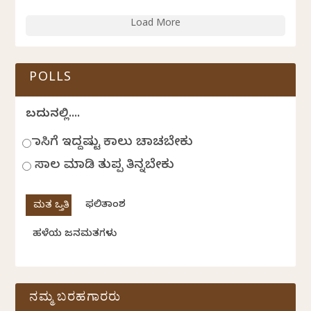
Load More
POLLS
ಬದುಕಿನಲ್ಲಿ....
ಹಾಸಿಗೆ ಇದ್ದಷ್ಟು ಕಾಲು ಚಾಚಬೇಕು
ಸಾಲ ಮಾಡಿ ತುಪ್ಪ ತಿನ್ನಬೇಕು
ಫಲಿತಾಂಶ
ಹಳೆಯ ಜನಮತಗಳು
ನಮ್ಮ ಬರಹಗಾರರು