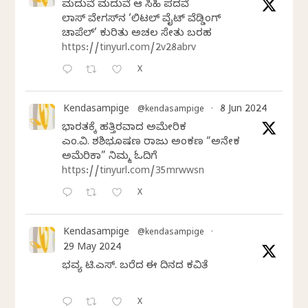
ಮದುವೆ ಮದುವೆ ಆ ಸಿಹಿ ಪದವೆ
ಲಾಸ್‌ ವೇಗಸ್‌ನ ‘ಲಿಟಲ್ ವೈಟ್ ವೆಡ್ಡಿಂಗ್
ಚಾಪೆಲ್’ ಕುರಿತು ಅಚಲ ಸೇತು ಬರಹ
https://tinyurl.com/2v28abrv
X
Kendasampige
8 Jun 2024
@kendasampige
·
ಭಾರತಕ್ಕೆ ಹತ್ತಿರವಾದ ಅಮೇರಿಕ
ಎಂ.ವಿ. ಶಶಿಭೂಷಣ ರಾಜು ಅಂಕಣ “ಅನೇಕ
ಅಮೆರಿಕಾ” ನಿಮ್ಮ ಓದಿಗೆ
https://tinyurl.com/35mrwwsn
X
Kendasampige
@kendasampige
·
29 May 2024
ಭವ್ಯ ಟಿ.ಎಸ್. ಬರೆದ ಈ ದಿನದ ಕವಿತೆ
X