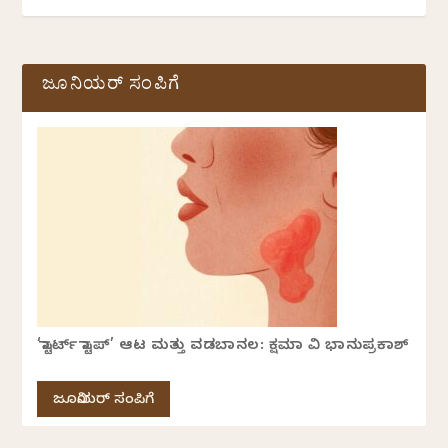
ಜೂನಿಯರ್ ಸಂಪಿಗೆ
‘ಸ್ಟಾರ್ಟ್ ಸ್ಟಾಪ್’ ಆಟ ಮತ್ತು ವಡಬಾನಲ: ಕ್ಷಮಾ ವಿ ಭಾನುಪ್ರಕಾಶ್
ಜೂನಿಯರ್ ಸಂಪಿಗೆ