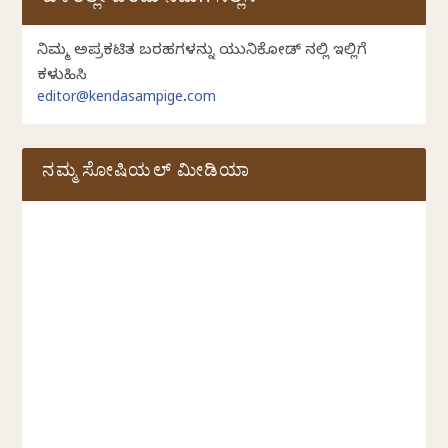
ಕುಳಿತಲ್ಲೇ ಬರೆದು ನಮಗೆ ಸಲ್ಲಿಸಿ
ನಿಮ್ಮ ಅಪ್ರಕಟಿತ ಬರಹಗಳನ್ನು ಯುನಿಕೋಡ್ ನಲ್ಲಿ ಇಲ್ಲಿಗೆ
ಕಳುಹಿಸಿ
editor@kendasampige.com
ನಮ್ಮ ಸೋಷಿಯಲ್‌ ಮೀಡಿಯಾ