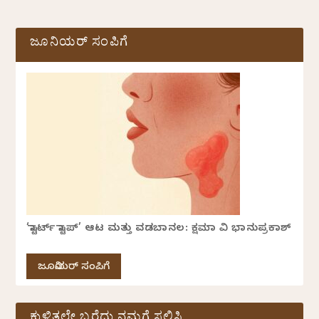
ಜೂನಿಯರ್ ಸಂಪಿಗೆ
‘ಸ್ಟಾರ್ಟ್ ಸ್ಟಾಪ್’ ಆಟ ಮತ್ತು ವಡಬಾನಲ: ಕ್ಷಮಾ ವಿ ಭಾನುಪ್ರಕಾಶ್
ಜೂನಿಯರ್ ಸಂಪಿಗೆ