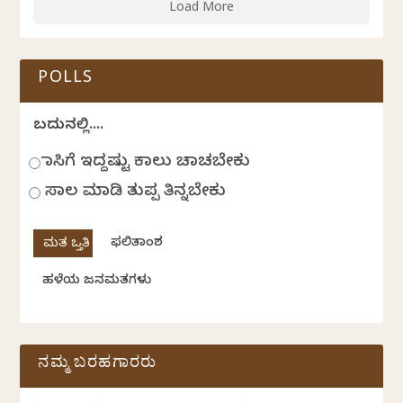
Load More
POLLS
ಬದುಕಿನಲ್ಲಿ....
ಹಾಸಿಗೆ ಇದ್ದಷ್ಟು ಕಾಲು ಚಾಚಬೇಕು
ಸಾಲ ಮಾಡಿ ತುಪ್ಪ ತಿನ್ನಬೇಕು
ಫಲಿತಾಂಶ
ಹಳೆಯ ಜನಮತಗಳು
ನಮ್ಮ ಬರಹಗಾರರು