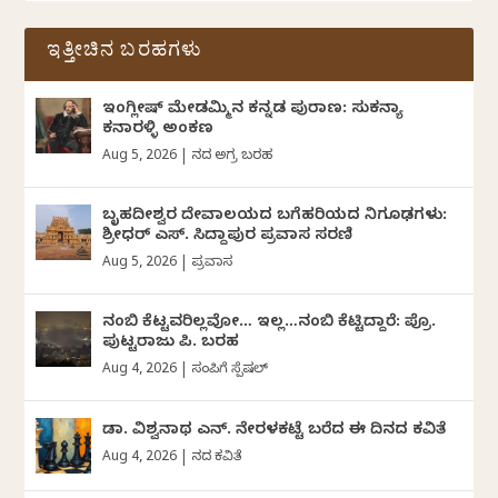
ಇತ್ತೀಚಿನ ಬರಹಗಳು
ಇಂಗ್ಲೀಷ್ ಮೇಡಮ್ಮಿನ ಕನ್ನಡ ಪುರಾಣ: ಸುಕನ್ಯಾ
ಕನಾರಳ್ಳಿ ಅಂಕಣ
Aug 5, 2026
|
ದಿನದ ಅಗ್ರ ಬರಹ
ಬೃಹದೀಶ್ವರ ದೇವಾಲಯದ ಬಗೆಹರಿಯದ ನಿಗೂಢಗಳು:
ಶ್ರೀಧರ್‌ ಎಸ್.‌ ಸಿದ್ದಾಪುರ ಪ್ರವಾಸ ಸರಣಿ
Aug 5, 2026
|
ಪ್ರವಾಸ
ನಂಬಿ ಕೆಟ್ಟವರಿಲ್ಲವೋ… ಇಲ್ಲ…ನಂಬಿ ಕೆಟ್ಟಿದ್ದಾರೆ: ಪ್ರೊ.
ಪುಟ್ಟರಾಜು ಪಿ. ಬರಹ
Aug 4, 2026
|
ಸಂಪಿಗೆ ಸ್ಪೆಷಲ್
ಡಾ. ವಿಶ್ವನಾಥ ಎನ್.‌ ನೇರಳಕಟ್ಟೆ ಬರೆದ ಈ ದಿನದ ಕವಿತೆ
Aug 4, 2026
|
ದಿನದ ಕವಿತೆ