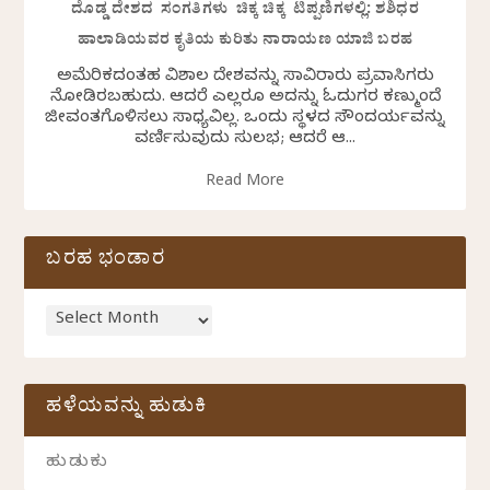
ದೊಡ್ಡ ದೇಶದ ಸಂಗತಿಗಳು ಚಿಕ್ಕ ಚಿಕ್ಕ ಟಿಪ್ಪಣಿಗಳಲ್ಲಿ: ಶಶಿಧರ
ಹಾಲಾಡಿಯವರ ಕೃತಿಯ ಕುರಿತು ನಾರಾಯಣ ಯಾಜಿ ಬರಹ
ಅಮೆರಿಕದಂತಹ ವಿಶಾಲ ದೇಶವನ್ನು ಸಾವಿರಾರು ಪ್ರವಾಸಿಗರು
ನೋಡಿರಬಹುದು. ಆದರೆ ಎಲ್ಲರೂ ಅದನ್ನು ಓದುಗರ ಕಣ್ಮುಂದೆ
ಜೀವಂತಗೊಳಿಸಲು ಸಾಧ್ಯವಿಲ್ಲ. ಒಂದು ಸ್ಥಳದ ಸೌಂದರ್ಯವನ್ನು
ವರ್ಣಿಸುವುದು ಸುಲಭ; ಆದರೆ ಆ...
Read More
ಬರಹ ಭಂಡಾರ
ಹಳೆಯವನ್ನು ಹುಡುಕಿ