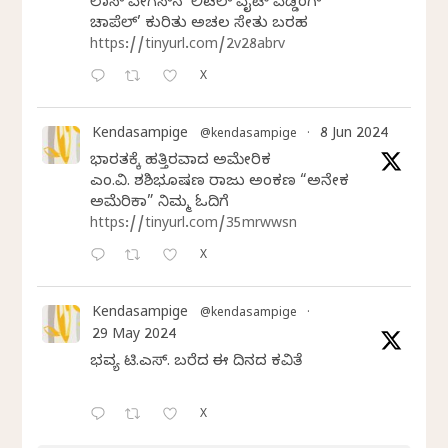
ಲಾಸ್‌ ವೇಗಸ್‌ನ ‘ಲಿಟಲ್ ವೈಟ್ ವೆಡ್ಡಿಂಗ್
ಚಾಪೆಲ್’ ಕುರಿತು ಅಚಲ ಸೇತು ಬರಹ
https://tinyurl.com/2v28abrv
X
Kendasampige
8 Jun 2024
@kendasampige
·
ಭಾರತಕ್ಕೆ ಹತ್ತಿರವಾದ ಅಮೇರಿಕ
ಎಂ.ವಿ. ಶಶಿಭೂಷಣ ರಾಜು ಅಂಕಣ “ಅನೇಕ
ಅಮೆರಿಕಾ” ನಿಮ್ಮ ಓದಿಗೆ
https://tinyurl.com/35mrwwsn
X
Kendasampige
@kendasampige
·
29 May 2024
ಭವ್ಯ ಟಿ.ಎಸ್. ಬರೆದ ಈ ದಿನದ ಕವಿತೆ
X