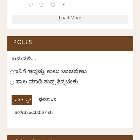
X
Load More
POLLS
ಬದುಕಿನಲ್ಲಿ....
ಹಾಸಿಗೆ ಇದ್ದಷ್ಟು ಕಾಲು ಚಾಚಬೇಕು
ಸಾಲ ಮಾಡಿ ತುಪ್ಪ ತಿನ್ನಬೇಕು
ಫಲಿತಾಂಶ
ಹಳೆಯ ಜನಮತಗಳು