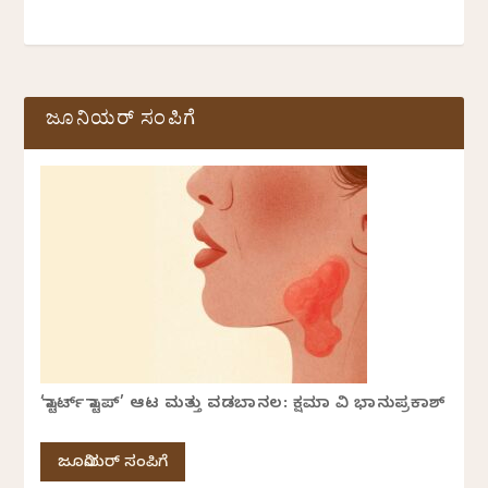
ಜೂನಿಯರ್ ಸಂಪಿಗೆ
‘ಸ್ಟಾರ್ಟ್ ಸ್ಟಾಪ್’ ಆಟ ಮತ್ತು ವಡಬಾನಲ: ಕ್ಷಮಾ ವಿ ಭಾನುಪ್ರಕಾಶ್
ಜೂನಿಯರ್ ಸಂಪಿಗೆ