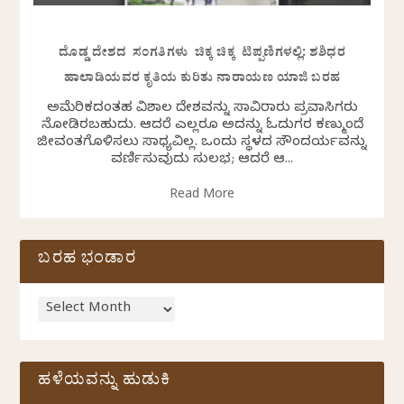
ದೊಡ್ಡ ದೇಶದ ಸಂಗತಿಗಳು ಚಿಕ್ಕ ಚಿಕ್ಕ ಟಿಪ್ಪಣಿಗಳಲ್ಲಿ: ಶಶಿಧರ
ಹಾಲಾಡಿಯವರ ಕೃತಿಯ ಕುರಿತು ನಾರಾಯಣ ಯಾಜಿ ಬರಹ
ಅಮೆರಿಕದಂತಹ ವಿಶಾಲ ದೇಶವನ್ನು ಸಾವಿರಾರು ಪ್ರವಾಸಿಗರು
ನೋಡಿರಬಹುದು. ಆದರೆ ಎಲ್ಲರೂ ಅದನ್ನು ಓದುಗರ ಕಣ್ಮುಂದೆ
ಜೀವಂತಗೊಳಿಸಲು ಸಾಧ್ಯವಿಲ್ಲ. ಒಂದು ಸ್ಥಳದ ಸೌಂದರ್ಯವನ್ನು
ವರ್ಣಿಸುವುದು ಸುಲಭ; ಆದರೆ ಆ...
Read More
ಬರಹ ಭಂಡಾರ
ಹಳೆಯವನ್ನು ಹುಡುಕಿ