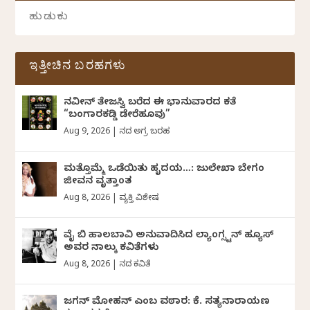
ಇತ್ತೀಚಿನ ಬರಹಗಳು
ನವೀನ್‌ ತೇಜಸ್ವಿ ಬರೆದ ಈ ಭಾನುವಾರದ ಕತೆ
“ಬಂಗಾರಕಡ್ಡಿ ಡೇರೆಹೂವು”
Aug 9, 2026
|
ದಿನದ ಅಗ್ರ ಬರಹ
ಮತ್ತೊಮ್ಮೆ ಒಡೆಯಿತು ಹೃದಯ…: ಜುಲೇಖಾ ಬೇಗಂ
ಜೀವನ ವೃತ್ತಾಂತ
Aug 8, 2026
|
ವ್ಯಕ್ತಿ ವಿಶೇಷ
ವೈ ಬಿ ಹಾಲಬಾವಿ ಅನುವಾದಿಸಿದ ಲ್ಯಾಂಗ್ಸ್ಟನ್ ಹ್ಯೂಸ್
ಅವರ ನಾಲ್ಕು ಕವಿತೆಗಳು
Aug 8, 2026
|
ದಿನದ ಕವಿತೆ
ಜಗನ್‌ ಮೋಹನ್‌ ಎಂಬ ವಠಾರ: ಕೆ. ಸತ್ಯನಾರಾಯಣ