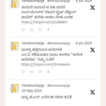
Kendasampige
8 Jun 2024
@kendasampige
·
ಮದುವೆ ಮದುವೆ ಆ ಸಿಹಿ ಪದವೆ
ಲಾಸ್‌ ವೇಗಸ್‌ನ ‘ಲಿಟಲ್ ವೈಟ್ ವೆಡ್ಡಿಂಗ್
ಚಾಪೆಲ್’ ಕುರಿತು ಅಚಲ ಸೇತು ಬರಹ
https://tinyurl.com/2v28abrv
X
Kendasampige
8 Jun 2024
@kendasampige
·
ಭಾರತಕ್ಕೆ ಹತ್ತಿರವಾದ ಅಮೇರಿಕ
ಎಂ.ವಿ. ಶಶಿಭೂಷಣ ರಾಜು ಅಂಕಣ “ಅನೇಕ
ಅಮೆರಿಕಾ” ನಿಮ್ಮ ಓದಿಗೆ
https://tinyurl.com/35mrwwsn
X
Kendasampige
@kendasampige
·
29 May 2024
ಭವ್ಯ ಟಿ.ಎಸ್. ಬರೆದ ಈ ದಿನದ ಕವಿತೆ