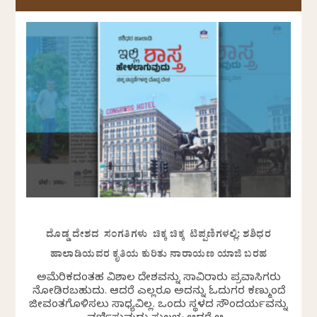
ದೊಡ್ಡ ದೇಶದ ಸಂಗತಿಗಳು ಚಿಕ್ಕ ಚಿಕ್ಕ ಟಿಪ್ಪಣಿಗಳಲ್ಲಿ: ಶಶಿಧರ
ಹಾಲಾಡಿಯವರ ಕೃತಿಯ ಕುರಿತು ನಾರಾಯಣ ಯಾಜಿ ಬರಹ
ಅಮೆರಿಕದಂತಹ ವಿಶಾಲ ದೇಶವನ್ನು ಸಾವಿರಾರು ಪ್ರವಾಸಿಗರು
ನೋಡಿರಬಹುದು. ಆದರೆ ಎಲ್ಲರೂ ಅದನ್ನು ಓದುಗರ ಕಣ್ಮುಂದೆ
ಜೀವಂತಗೊಳಿಸಲು ಸಾಧ್ಯವಿಲ್ಲ. ಒಂದು ಸ್ಥಳದ ಸೌಂದರ್ಯವನ್ನು