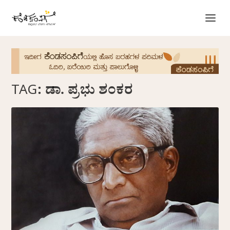
TAG:
ಡಾ. ಪ್ರಭು ಶಂಕರ