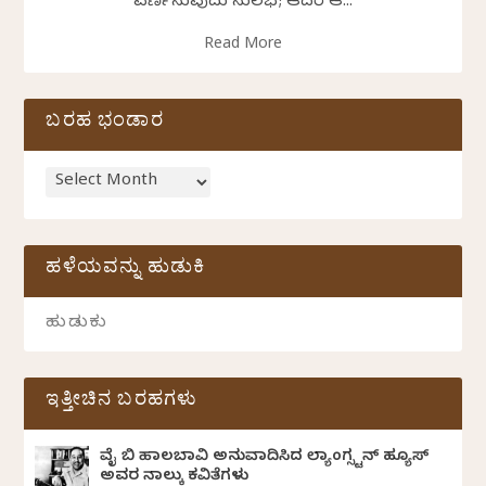
ವರ್ಣಿಸುವುದು ಸುಲಭ; ಆದರೆ ಆ...
Read More
ಬರಹ ಭಂಡಾರ
ಹಳೆಯವನ್ನು ಹುಡುಕಿ
ಇತ್ತೀಚಿನ ಬರಹಗಳು
ವೈ ಬಿ ಹಾಲಬಾವಿ ಅನುವಾದಿಸಿದ ಲ್ಯಾಂಗ್ಸ್ಟನ್ ಹ್ಯೂಸ್
ಅವರ ನಾಲ್ಕು ಕವಿತೆಗಳು