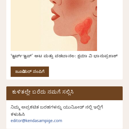
‘ಸ್ಟಾರ್ಟ್ ಸ್ಟಾಪ್’ ಆಟ ಮತ್ತು ವಡಬಾನಲ: ಕ್ಷಮಾ ವಿ ಭಾನುಪ್ರಕಾಶ್
ಜೂನಿಯರ್ ಸಂಪಿಗೆ
ಕುಳಿತಲ್ಲೇ ಬರೆದು ನಮಗೆ ಸಲ್ಲಿಸಿ
ನಿಮ್ಮ ಅಪ್ರಕಟಿತ ಬರಹಗಳನ್ನು ಯುನಿಕೋಡ್ ನಲ್ಲಿ ಇಲ್ಲಿಗೆ
ಕಳುಹಿಸಿ
editor@kendasampige.com