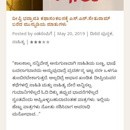
ದೀಪ್ತಿ ಭದ್ರಾವತಿ ಕಥಾಸಂಕಲನಕ್ಕೆ ಎಸ್.ಎನ್.ಸೇತುರಾಮ್
ಬರೆದ ಮುನ್ನುಡಿಯ ಮಾತುಗಳು
Posted by
ಕೆಂಡಸಂಪಿಗೆ
|
May 20, 2019
|
ದಿನದ ಪುಸ್ತಕ
,
ಸಾಹಿತ್ಯ
|
“ಕಾಲಕಾಲಕ್ಕೆ ಸನ್ನಿವೇಶಕ್ಕೆ ಅನುಗುಣವಾಗಿ ಸಾಹಿತಿಯ ಬಣ್ಣ, ಭಾಷೆ
ಬದಲಾಗಬಾರದು ಅನ್ನುವುದಾದ್ರೆ ಪ್ರದರ್ಶನಕ್ಕೆ ಇಟ್ಟ ಸರಕೇ ಒಳಗೂ
ತುಂಬಿರಬೇಕಾಗುತ್ತದೆ. ಅಲ್ಲದಿದ್ರೆ ಅಭಾಸ ಖಂಡಿತ. ದೀಪ್ತಿಯವರ
ಕಥೆಗಳಲ್ಲಿ ಸಾಹಿತಿ ಮತ್ತು ಸಾಹಿತ್ಯ ಬೇರೆ ಅನ್ನಿಸಲ್ಲ.
ಗುಮಾನಿಗಳಿಲ್ಲದೆ ಓದಿ ದಿಕ್ಕು ತಪ್ಪುವ ಭಾವನೆಗಳಿಲ್ಲದೆ
ಸ್ವಂತವೆಂದು ಅಪ್ಪಿಕೊಳ್ಳಬಹುದಾದಂತಹ ಪಾತ್ರಗಳು. ಇಲ್ಲಿಯ
ಹೆಣ್ಣು ಪಾತ್ರಗಳು ಸೋತು ನಶಿಸಿದಾಗ ಅಪರಾಧಿ
ಮನೋಭಾವ…”