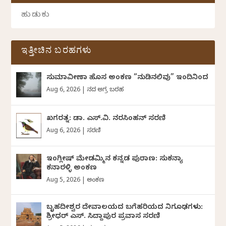
ಇತ್ತೀಚಿನ ಬರಹಗಳು
ಸುಮಾವೀಣಾ ಹೊಸ ಅಂಕಣ “ನುಡಿನಲಿವು” ಇಂದಿನಿಂದ
Aug 6, 2026
|
ದಿನದ ಅಗ್ರ ಬರಹ
ಖಗರತ್ನ: ಡಾ. ಎಸ್.ವಿ. ನರಸಿಂಹನ್‌‌ ಸರಣಿ
Aug 6, 2026
|
ಸರಣಿ
ಇಂಗ್ಲೀಷ್ ಮೇಡಮ್ಮಿನ ಕನ್ನಡ ಪುರಾಣ: ಸುಕನ್ಯಾ
ಕನಾರಳ್ಳಿ ಅಂಕಣ
Aug 5, 2026
|
ಅಂಕಣ
ಬೃಹದೀಶ್ವರ ದೇವಾಲಯದ ಬಗೆಹರಿಯದ ನಿಗೂಢಗಳು:
ಶ್ರೀಧರ್‌ ಎಸ್.‌ ಸಿದ್ದಾಪುರ ಪ್ರವಾಸ ಸರಣಿ