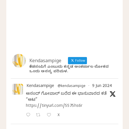
Kendasampige
Follow
ಕೆಂಡಸಂಪಿಗೆ ಎಂಬುದು ಕನ್ನಡ ಅಂತರ್ಜಾಲ ಲೋಕದ
ಒಂದು ಅನನ್ಯ ಪರಿಮಳ.
Kendasampige
9 Jun 2024
@kendasampige
·
ಆನಂದ್‌ ಗೋಪಾಲ್‌ ಬರೆದ ಈ ಭಾನುವಾರದ ಕತೆ
“ಆಟ”
https://tinyurl.com/5575hs6r
X