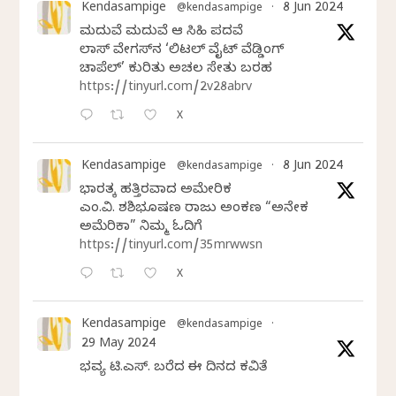
Kendasampige
8 Jun 2024
@kendasampige
·
ಮದುವೆ ಮದುವೆ ಆ ಸಿಹಿ ಪದವೆ
ಲಾಸ್‌ ವೇಗಸ್‌ನ ‘ಲಿಟಲ್ ವೈಟ್ ವೆಡ್ಡಿಂಗ್
ಚಾಪೆಲ್’ ಕುರಿತು ಅಚಲ ಸೇತು ಬರಹ
https://tinyurl.com/2v28abrv
X
Kendasampige
8 Jun 2024
@kendasampige
·
ಭಾರತಕ್ಕೆ ಹತ್ತಿರವಾದ ಅಮೇರಿಕ
ಎಂ.ವಿ. ಶಶಿಭೂಷಣ ರಾಜು ಅಂಕಣ “ಅನೇಕ
ಅಮೆರಿಕಾ” ನಿಮ್ಮ ಓದಿಗೆ
https://tinyurl.com/35mrwwsn
X
Kendasampige
@kendasampige
·
29 May 2024
ಭವ್ಯ ಟಿ.ಎಸ್. ಬರೆದ ಈ ದಿನದ ಕವಿತೆ