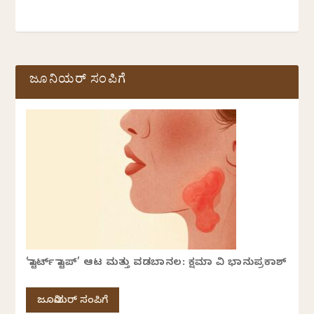
ಜೂನಿಯರ್ ಸಂಪಿಗೆ
‘ಸ್ಟಾರ್ಟ್ ಸ್ಟಾಪ್’ ಆಟ ಮತ್ತು ವಡಬಾನಲ: ಕ್ಷಮಾ ವಿ ಭಾನುಪ್ರಕಾಶ್
ಜೂನಿಯರ್ ಸಂಪಿಗೆ