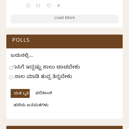
X
Load More
POLLS
ಬದುಕಿನಲ್ಲಿ....
ಹಾಸಿಗೆ ಇದ್ದಷ್ಟು ಕಾಲು ಚಾಚಬೇಕು
ಸಾಲ ಮಾಡಿ ತುಪ್ಪ ತಿನ್ನಬೇಕು
ಫಲಿತಾಂಶ
ಹಳೆಯ ಜನಮತಗಳು