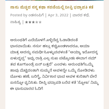
ನಾನು ಮೆಚ್ಚಿದ ನನ್ನ ಕಥಾ ಸರಣಿಯಲ್ಲಿ ದೀಪ್ತಿ ಭದ್ರಾವತಿ ಕತೆ
Posted by
ಕೆಂಡಸಂಪಿಗೆ
|
Apr 3, 2022
|
ವಾರದ ಕಥೆ
,
ಸಾಹಿತ್ಯ
|
ಅರುಂಧತಿಗೆ ಎದೆಯೊಳಗೆ ಕೊಳ್ಳಿದೆವ್ವ ಓಡಾಡಿದಂತೆ
ಭಾಸವಾಯಿತು. ನರ್ಸು ಹಲ್ಲು ಕಚ್ಚಿಕೊಂಡಳಾದರೂ, ಆಯಾ
ಮಾತ್ರ ಅದನ್ನು ಸಮರ್ಥಿಸಿಕೊಳ್ಳುವವಳಂತೆ “ಅಯ್ಯಾ ಇರೋದನ್ನ
ಏಳುದ್ನಪ್ಪ” ಇವ್ರು ರಾತ್ರಿ ಎಲ್ಲ ಸುಖ ಪಟ್ಕೊಂಡು ಈವಾಗ ನಮ್
ತವ ಕೂಗ್‍ಕೊಂಡ್ರೆ ಏನ್ ಬತ್ತದೆ” ಎಂದಳು. ಅರುಂಧತಿಗೆಒಮ್ಮೆ
ಹಾವು ಮೆಟ್ಟಿದಂತಾಗಿ ಸುಮ್ಮನೆ ಅವಳನ್ನೇ ಒಮ್ಮೆ ನೋಡಿದಳು.
ಬೋಳು ಹಣೆ, ಬರಿಗೈ, ನಿರ್ವಿಕಾರ ಭಾವ ಅವಳ ಕುರಿತಾಗಿ ಬೇರೆ
ಏನನ್ನೋ ಧ್ವನಿಸಿತು. ದೀಪ್ತಿ ಭದ್ರಾವತಿ ಬರೆದ ಕತೆ ‘ಸ್ಫೋಟ’ ನಿಮ್ಮ
ಈ ಭಾನುವಾರದ ಓದಿಗೆ