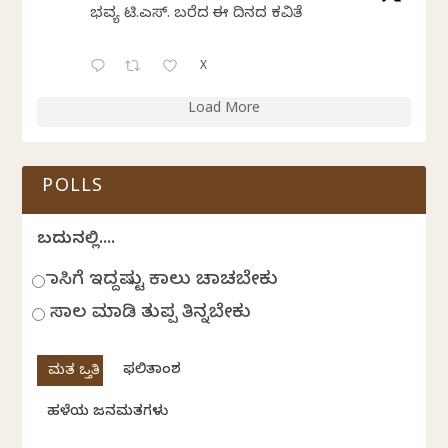
ಭವ್ಯ ಟಿ.ಎಸ್. ಬರೆದ ಈ ದಿನದ ಕವಿತೆ
X
Load More
POLLS
ಬದುಕಿನಲ್ಲಿ....
ಹಾಸಿಗೆ ಇದ್ದಷ್ಟು ಕಾಲು ಚಾಚಬೇಕು
ಸಾಲ ಮಾಡಿ ತುಪ್ಪ ತಿನ್ನಬೇಕು
ಫಲಿತಾಂಶ
ಹಳೆಯ ಜನಮತಗಳು