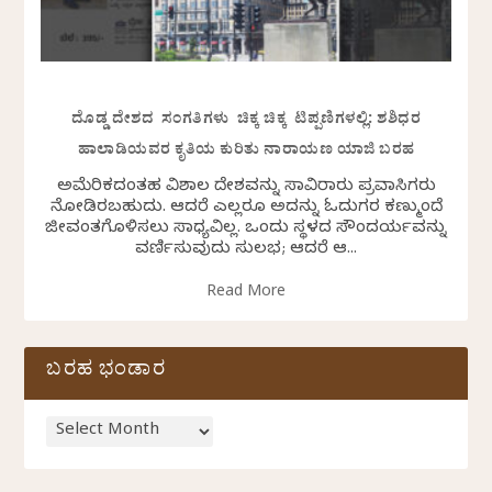
ದೊಡ್ಡ ದೇಶದ ಸಂಗತಿಗಳು ಚಿಕ್ಕ ಚಿಕ್ಕ ಟಿಪ್ಪಣಿಗಳಲ್ಲಿ: ಶಶಿಧರ
ಹಾಲಾಡಿಯವರ ಕೃತಿಯ ಕುರಿತು ನಾರಾಯಣ ಯಾಜಿ ಬರಹ
ಅಮೆರಿಕದಂತಹ ವಿಶಾಲ ದೇಶವನ್ನು ಸಾವಿರಾರು ಪ್ರವಾಸಿಗರು
ನೋಡಿರಬಹುದು. ಆದರೆ ಎಲ್ಲರೂ ಅದನ್ನು ಓದುಗರ ಕಣ್ಮುಂದೆ
ಜೀವಂತಗೊಳಿಸಲು ಸಾಧ್ಯವಿಲ್ಲ. ಒಂದು ಸ್ಥಳದ ಸೌಂದರ್ಯವನ್ನು
ವರ್ಣಿಸುವುದು ಸುಲಭ; ಆದರೆ ಆ...
Read More
ಬರಹ ಭಂಡಾರ