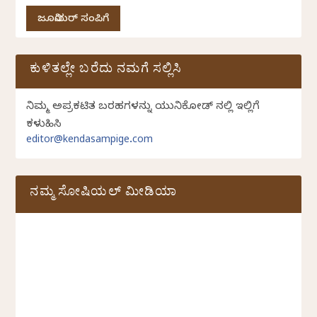
ಜೂನಿಯರ್ ಸಂಪಿಗೆ
ಕುಳಿತಲ್ಲೇ ಬರೆದು ನಮಗೆ ಸಲ್ಲಿಸಿ
ನಿಮ್ಮ ಅಪ್ರಕಟಿತ ಬರಹಗಳನ್ನು ಯುನಿಕೋಡ್ ನಲ್ಲಿ ಇಲ್ಲಿಗೆ
ಕಳುಹಿಸಿ
editor@kendasampige.com
ನಮ್ಮ ಸೋಷಿಯಲ್‌ ಮೀಡಿಯಾ