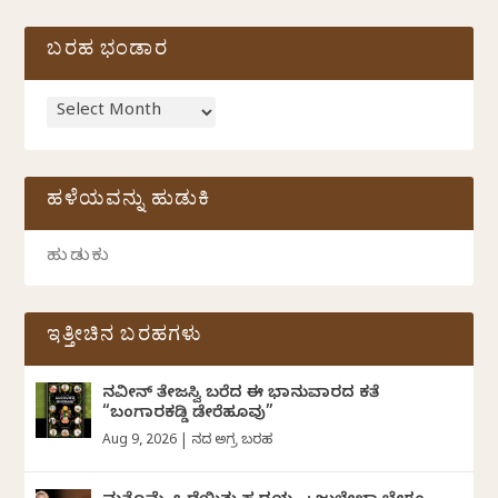
ಬರಹ ಭಂಡಾರ
ಹಳೆಯವನ್ನು ಹುಡುಕಿ
ಇತ್ತೀಚಿನ ಬರಹಗಳು
ನವೀನ್‌ ತೇಜಸ್ವಿ ಬರೆದ ಈ ಭಾನುವಾರದ ಕತೆ
“ಬಂಗಾರಕಡ್ಡಿ ಡೇರೆಹೂವು”
Aug 9, 2026
|
ದಿನದ ಅಗ್ರ ಬರಹ