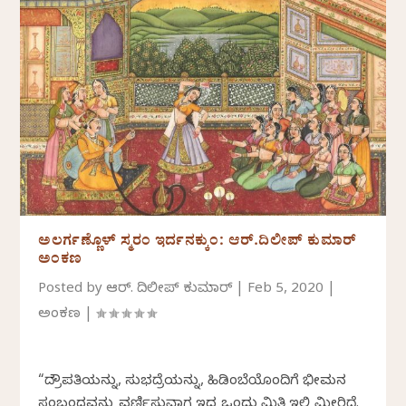
ಅಲರ್ಗಣ್ಣೊಳ್ ಸ್ಮರಂ ಇರ್ದನಕ್ಕುಂ: ಆರ್.ದಿಲೀಪ್ ಕುಮಾರ್
ಅಂಕಣ
Posted by
ಆರ್. ದಿಲೀಪ್ ಕುಮಾರ್
|
Feb 5, 2020
|
ಅಂಕಣ
|
“ದ್ರೌಪತಿಯನ್ನು, ಸುಭದ್ರೆಯನ್ನು, ಹಿಡಿಂಬೆಯೊಂದಿಗೆ ಭೀಮನ
ಸಂಬಂಧವನ್ನು ವರ್ಣಿಸುವಾಗ ಇದ್ದ ಒಂದು ಮಿತಿ ಇಲ್ಲಿ ಮೀರಿದೆ.