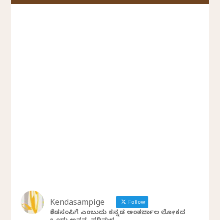
Kendasampige
Follow
ಕೆಂಡಸಂಪಿಗೆ ಎಂಬುದು ಕನ್ನಡ ಅಂತರ್ಜಾಲ ಲೋಕದ