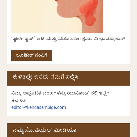
‘ಸ್ಟಾರ್ಟ್ ಸ್ಟಾಪ್’ ಆಟ ಮತ್ತು ವಡಬಾನಲ: ಕ್ಷಮಾ ವಿ ಭಾನುಪ್ರಕಾಶ್
ಜೂನಿಯರ್ ಸಂಪಿಗೆ
ಕುಳಿತಲ್ಲೇ ಬರೆದು ನಮಗೆ ಸಲ್ಲಿಸಿ
ನಿಮ್ಮ ಅಪ್ರಕಟಿತ ಬರಹಗಳನ್ನು ಯುನಿಕೋಡ್ ನಲ್ಲಿ ಇಲ್ಲಿಗೆ
ಕಳುಹಿಸಿ
editor@kendasampige.com
ನಮ್ಮ ಸೋಷಿಯಲ್‌ ಮೀಡಿಯಾ