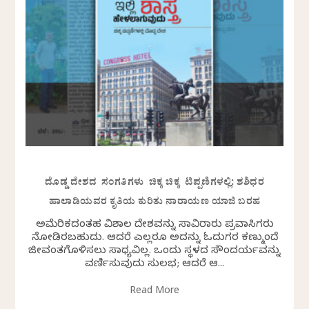
ದೊಡ್ಡ ದೇಶದ ಸಂಗತಿಗಳು ಚಿಕ್ಕ ಚಿಕ್ಕ ಟಿಪ್ಪಣಿಗಳಲ್ಲಿ: ಶಶಿಧರ
ಹಾಲಾಡಿಯವರ ಕೃತಿಯ ಕುರಿತು ನಾರಾಯಣ ಯಾಜಿ ಬರಹ
ಅಮೆರಿಕದಂತಹ ವಿಶಾಲ ದೇಶವನ್ನು ಸಾವಿರಾರು ಪ್ರವಾಸಿಗರು
ನೋಡಿರಬಹುದು. ಆದರೆ ಎಲ್ಲರೂ ಅದನ್ನು ಓದುಗರ ಕಣ್ಮುಂದೆ
ಜೀವಂತಗೊಳಿಸಲು ಸಾಧ್ಯವಿಲ್ಲ. ಒಂದು ಸ್ಥಳದ ಸೌಂದರ್ಯವನ್ನು
ವರ್ಣಿಸುವುದು ಸುಲಭ; ಆದರೆ ಆ...
Read More