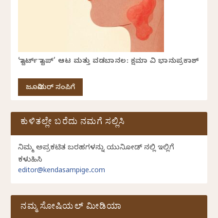
‘ಸ್ಟಾರ್ಟ್ ಸ್ಟಾಪ್’ ಆಟ ಮತ್ತು ವಡಬಾನಲ: ಕ್ಷಮಾ ವಿ ಭಾನುಪ್ರಕಾಶ್
ಜೂನಿಯರ್ ಸಂಪಿಗೆ
ಕುಳಿತಲ್ಲೇ ಬರೆದು ನಮಗೆ ಸಲ್ಲಿಸಿ
ನಿಮ್ಮ ಅಪ್ರಕಟಿತ ಬರಹಗಳನ್ನು ಯುನಿಕೋಡ್ ನಲ್ಲಿ ಇಲ್ಲಿಗೆ
ಕಳುಹಿಸಿ
editor@kendasampige.com
ನಮ್ಮ ಸೋಷಿಯಲ್‌ ಮೀಡಿಯಾ