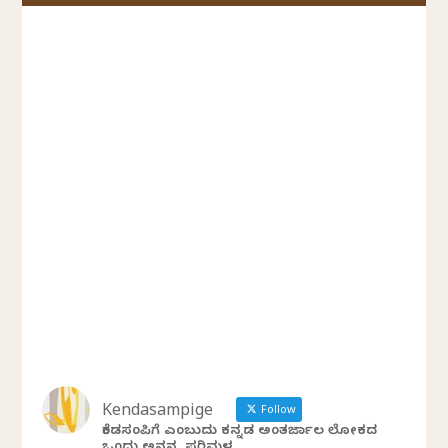
Kendasampige
Follow
ಕೆಂಡಸಂಪಿಗೆ ಎಂಬುದು ಕನ್ನಡ ಅಂತರ್ಜಾಲ ಲೋಕದ