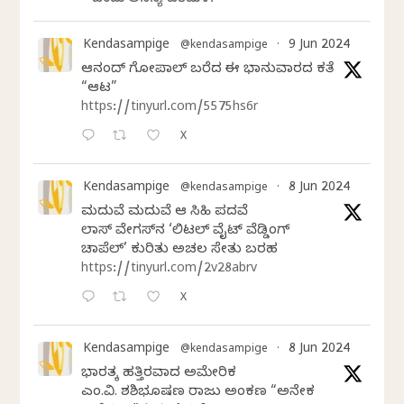
ಒಂದು ಅನನ್ಯ ಪರಿಮಳ.
Kendasampige
9 Jun 2024
@kendasampige
·
ಆನಂದ್‌ ಗೋಪಾಲ್‌ ಬರೆದ ಈ ಭಾನುವಾರದ ಕತೆ
“ಆಟ”
https://tinyurl.com/5575hs6r
X
Kendasampige
8 Jun 2024
@kendasampige
·
ಮದುವೆ ಮದುವೆ ಆ ಸಿಹಿ ಪದವೆ
ಲಾಸ್‌ ವೇಗಸ್‌ನ ‘ಲಿಟಲ್ ವೈಟ್ ವೆಡ್ಡಿಂಗ್
ಚಾಪೆಲ್’ ಕುರಿತು ಅಚಲ ಸೇತು ಬರಹ
https://tinyurl.com/2v28abrv
X
Kendasampige
8 Jun 2024
@kendasampige
·
ಭಾರತಕ್ಕೆ ಹತ್ತಿರವಾದ ಅಮೇರಿಕ
ಎಂ.ವಿ. ಶಶಿಭೂಷಣ ರಾಜು ಅಂಕಣ “ಅನೇಕ