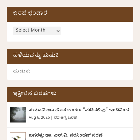
ಬರಹ ಭಂಡಾರ
ಹಳೆಯವನ್ನು ಹುಡುಕಿ
ಇತ್ತೀಚಿನ ಬರಹಗಳು
ಸುಮಾವೀಣಾ ಹೊಸ ಅಂಕಣ “ನುಡಿನಲಿವು” ಇಂದಿನಿಂದ
Aug 6, 2026
|
ದಿನದ ಅಗ್ರ ಬರಹ
ಖಗರತ್ನ: ಡಾ. ಎಸ್.ವಿ. ನರಸಿಂಹನ್‌‌ ಸರಣಿ