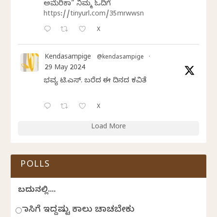
ಅಮೆರಿಕಾ” ನಿಮ್ಮ ಓದಿಗೆ
https://tinyurl.com/35mrwwsn
X
Kendasampige
@kendasampige
·
29 May 2024
ಭವ್ಯ ಟಿ.ಎಸ್. ಬರೆದ ಈ ದಿನದ ಕವಿತೆ
X
Load More
POLLS
ಬದುಕಿನಲ್ಲಿ....
ಹಾಸಿಗೆ ಇದ್ದಷ್ಟು ಕಾಲು ಚಾಚಬೇಕು