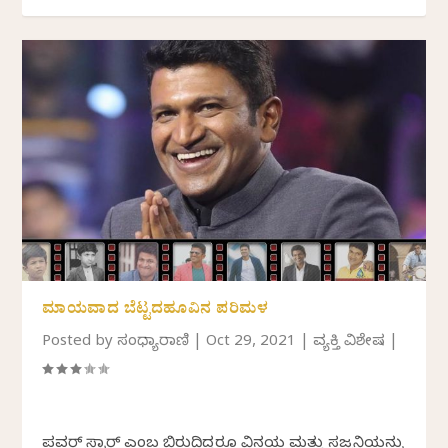
ಮಾಯವಾದ ಬೆಟ್ಟದಹೂವಿನ ಪರಿಮಳ
Posted by
ಸಂಧ್ಯಾರಾಣಿ
|
Oct 29, 2021
|
ವ್ಯಕ್ತಿ ವಿಶೇಷ
|
ಪವರ್ ಸ್ಟಾರ್ ಎಂಬ ಬಿರುದಿದ್ದರೂ ವಿನಯ ಮತ್ತು ಸಜ್ಜನಿಕೆಯನ್ನು