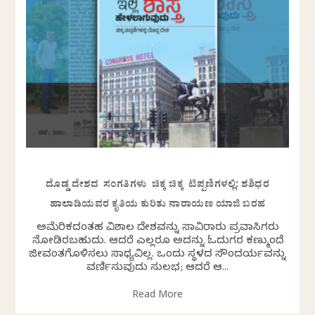
ದೊಡ್ಡ ದೇಶದ ಸಂಗತಿಗಳು ಚಿಕ್ಕ ಚಿಕ್ಕ ಟಿಪ್ಪಣಿಗಳಲ್ಲಿ: ಶಶಿಧರ
ಹಾಲಾಡಿಯವರ ಕೃತಿಯ ಕುರಿತು ನಾರಾಯಣ ಯಾಜಿ ಬರಹ
ಅಮೆರಿಕದಂತಹ ವಿಶಾಲ ದೇಶವನ್ನು ಸಾವಿರಾರು ಪ್ರವಾಸಿಗರು
ನೋಡಿರಬಹುದು. ಆದರೆ ಎಲ್ಲರೂ ಅದನ್ನು ಓದುಗರ ಕಣ್ಮುಂದೆ
ಜೀವಂತಗೊಳಿಸಲು ಸಾಧ್ಯವಿಲ್ಲ. ಒಂದು ಸ್ಥಳದ ಸೌಂದರ್ಯವನ್ನು
ವರ್ಣಿಸುವುದು ಸುಲಭ; ಆದರೆ ಆ...
Read More