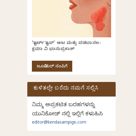
‘ಸ್ಟಾರ್ಟ್ ಸ್ಟಾಪ್’ ಆಟ ಮತ್ತು ವಡಬಾನಲ:
ಕ್ಷಮಾ ವಿ ಭಾನುಪ್ರಕಾಶ್
ಜೂನಿಯರ್ ಸಂಪಿಗೆ
ಕುಳಿತಲ್ಲೇ ಬರೆದು ನಮಗೆ ಸಲ್ಲಿಸಿ
ನಿಮ್ಮ ಅಪ್ರಕಟಿತ ಬರಹಗಳನ್ನು
ಯುನಿಕೋಡ್ ನಲ್ಲಿ ಇಲ್ಲಿಗೆ ಕಳುಹಿಸಿ
editor@kendasampige.com