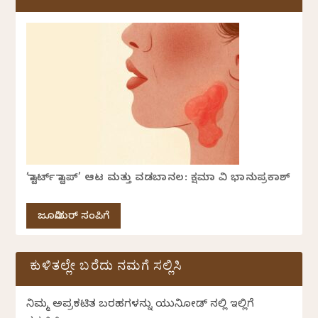
‘ಸ್ಟಾರ್ಟ್ ಸ್ಟಾಪ್’ ಆಟ ಮತ್ತು ವಡಬಾನಲ: ಕ್ಷಮಾ ವಿ ಭಾನುಪ್ರಕಾಶ್
ಜೂನಿಯರ್ ಸಂಪಿಗೆ
ಕುಳಿತಲ್ಲೇ ಬರೆದು ನಮಗೆ ಸಲ್ಲಿಸಿ
ನಿಮ್ಮ ಅಪ್ರಕಟಿತ ಬರಹಗಳನ್ನು ಯುನಿಕೋಡ್ ನಲ್ಲಿ ಇಲ್ಲಿಗೆ