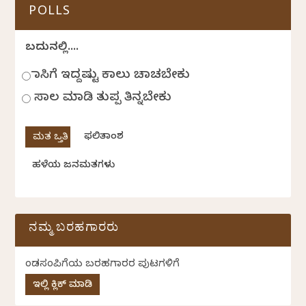
POLLS
ಬದುಕಿನಲ್ಲಿ....
ಹಾಸಿಗೆ ಇದ್ದಷ್ಟು ಕಾಲು ಚಾಚಬೇಕು
ಸಾಲ ಮಾಡಿ ತುಪ್ಪ ತಿನ್ನಬೇಕು
ಫಲಿತಾಂಶ
ಹಳೆಯ ಜನಮತಗಳು
ನಮ್ಮ ಬರಹಗಾರರು
ಕೆಂಡಸಂಪಿಗೆಯ ಬರಹಗಾರರ ಪುಟಗಳಿಗೆ
ಇಲ್ಲಿ ಕ್ಲಿಕ್ ಮಾಡಿ