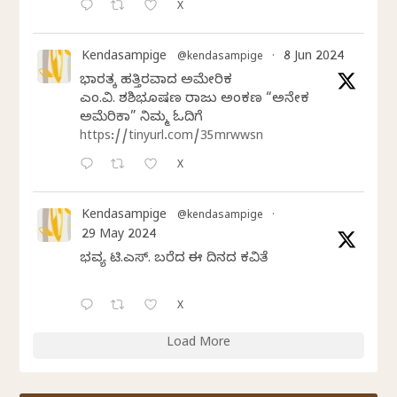
X
Kendasampige
8 Jun 2024
@kendasampige
·
ಭಾರತಕ್ಕೆ ಹತ್ತಿರವಾದ ಅಮೇರಿಕ
ಎಂ.ವಿ. ಶಶಿಭೂಷಣ ರಾಜು ಅಂಕಣ “ಅನೇಕ
ಅಮೆರಿಕಾ” ನಿಮ್ಮ ಓದಿಗೆ
https://tinyurl.com/35mrwwsn
X
Kendasampige
@kendasampige
·
29 May 2024
ಭವ್ಯ ಟಿ.ಎಸ್. ಬರೆದ ಈ ದಿನದ ಕವಿತೆ
X
Load More