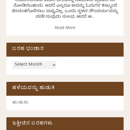
ಅಮೆರಿಕದಂತಹ ವಿಶಾಲ ದೇಶವನ್ನು ಸಾವಿರಾರು ಪ್ರವಾಸಿಗರು
ನೋಡಿರಬಹುದು. ಆದರೆ ಎಲ್ಲರೂ ಅದನ್ನು ಓದುಗರ ಕಣ್ಮುಂದೆ
ಜೀವಂತಗೊಳಿಸಲು ಸಾಧ್ಯವಿಲ್ಲ. ಒಂದು ಸ್ಥಳದ ಸೌಂದರ್ಯವನ್ನು
ವರ್ಣಿಸುವುದು ಸುಲಭ; ಆದರೆ ಆ...
Read More
ಬರಹ ಭಂಡಾರ
ಹಳೆಯವನ್ನು ಹುಡುಕಿ
ಇತ್ತೀಚಿನ ಬರಹಗಳು