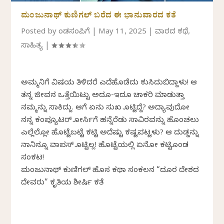
ಮಂಜುನಾಥ್ ಕುಣಿಗಲ್ ಬರೆದ ಈ ಭಾನುವಾರದ ಕತೆ
Posted by
ಕೆಂಡಸಂಪಿಗೆ
|
May 11, 2025
|
ವಾರದ ಕಥೆ
,
ಸಾಹಿತ್ಯ
|
ಅಮ್ಮನಿಗೆ ವಿಷಯ ತಿಳಿದರೆ ಎದೆಹೊಡೆದು ಕುಸಿದುಬಿದ್ದಾಳು! ಆಕೆ
ತನ್ನ ಜೀವನ ಒತ್ತೆಯಿಟ್ಟು ಅದೂ-ಇದೂ ಚಾಕರಿ ಮಾಡುತ್ತಾ
ನಮ್ಮನ್ನು ಸಾಕಿದ್ದು. ಆಕೆಗೆ ಏನು ಸುಖ ಕೊಟ್ಟಿದ್ದೆ? ಅದ್ಯಾವುದೋ
ನನ್ನ ಕಂಪ್ಯೂಟರ್ ಕೋರ್ಸಿಗೆ ಹನ್ನೆರೆಡು ಸಾವಿರವನ್ನು ಹೊಂಚಲು
ಎಲ್ಲೆಲ್ಲೋ ಹೊಟ್ಟೆಬಟ್ಟೆ ಕಟ್ಟಿ ಅದೆಷ್ಟು ಕಷ್ಟಪಟ್ಟಳು? ಆ ದುಡ್ಡನ್ನು
ನಾನಿನ್ನೂ ವಾಪಸ್ ಕೊಟ್ಟಿಲ್ಲ! ಹೊಟ್ಟೆಯಲ್ಲಿ ಏನೋ ಕಟ್ಟಿಕೊಂಡ
ಸಂಕಟ!
ಮಂಜುನಾಥ್ ಕುಣಿಗಲ್ ಹೊಸ ಕಥಾ ಸಂಕಲನ “ದೂರ ದೇಶದ
ದೇವರು” ಕೃತಿಯ ಶೀರ್ಷಿಕೆ ಕತೆ