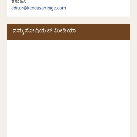
ಕಳುಹಿಸಿ
editor@kendasampige.com
ನಮ್ಮ ಸೋಷಿಯಲ್‌ ಮೀಡಿಯಾ