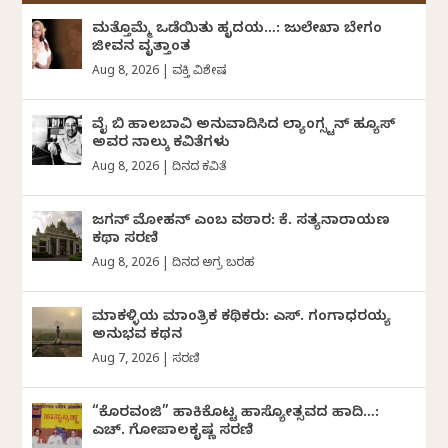
ಮತ್ತೊಮ್ಮೆ ಒಡೆಯಿತು ಹೃದಯ…: ಜುಲೇಖಾ ಬೇಗಂ
ಜೀವನ ವೃತ್ತಾಂತ
Aug 8, 2026
|
ವ್ಯಕ್ತಿ ವಿಶೇಷ
ವೈ ಬಿ ಹಾಲಬಾವಿ ಅನುವಾದಿಸಿದ ಲ್ಯಾಂಗ್ಸ್ಟನ್ ಹ್ಯೂಸ್
ಅವರ ನಾಲ್ಕು ಕವಿತೆಗಳು
Aug 8, 2026
|
ದಿನದ ಕವಿತೆ
ಜಗನ್‌ ಮೋಹನ್‌ ಎಂಬ ವಠಾರ: ಕೆ. ಸತ್ಯನಾರಾಯಣ
ಕಥಾ ಸರಣಿ
Aug 8, 2026
|
ದಿನದ ಅಗ್ರ ಬರಹ
ಮಾಕಳ್ಳಿಯ ಮಾಂತ್ರಿಕ ಕಥಿಕರು: ಎಸ್. ಗಂಗಾಧರಯ್ಯ
ಅನುಭವ ಕಥನ
Aug 7, 2026
|
ಸರಣಿ
“ಕೊರವಂಜಿ” ಹಾಕಿಕೊಟ್ಟ ಹಾಸ್ಯೋತ್ಸವದ ಹಾದಿ…:
ಎಚ್. ಗೋಪಾಲಕೃಷ್ಣ ಸರಣಿ