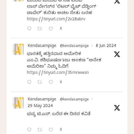
ಮದುವೆ ಮದುವೆ ಆ ಸಿಹಿ ಪದವೆ
ಲಾಸ್‌ ವೇಗಸ್‌ನ ‘ಲಿಟಲ್ ವೈಟ್ ವೆಡ್ಡಿಂಗ್
ಚಾಪೆಲ್’ ಕುರಿತು ಅಚಲ ಸೇತು ಬರಹ
https://tinyurl.com/2v28abrv
X
Kendasampige
8 Jun 2024
@kendasampige
·
ಭಾರತಕ್ಕೆ ಹತ್ತಿರವಾದ ಅಮೇರಿಕ
ಎಂ.ವಿ. ಶಶಿಭೂಷಣ ರಾಜು ಅಂಕಣ “ಅನೇಕ
ಅಮೆರಿಕಾ” ನಿಮ್ಮ ಓದಿಗೆ
https://tinyurl.com/35mrwwsn
X
Kendasampige
@kendasampige
·
29 May 2024
ಭವ್ಯ ಟಿ.ಎಸ್. ಬರೆದ ಈ ದಿನದ ಕವಿತೆ
X