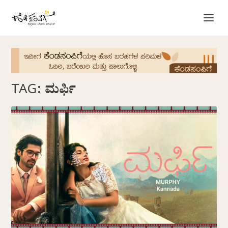
TAG:
ಮರ್ಫಿ