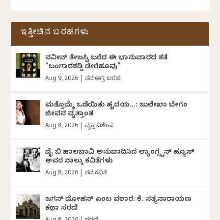
ಇತ್ತೀಚಿನ ಬರಹಗಳು
ನವೀನ್‌ ತೇಜಸ್ವಿ ಬರೆದ ಈ ಭಾನುವಾರದ ಕತೆ
“ಬಂಗಾರಕಡ್ಡಿ ಡೇರೆಹೂವು”
Aug 9, 2026
|
ದಿನದ ಅಗ್ರ ಬರಹ
ಮತ್ತೊಮ್ಮೆ ಒಡೆಯಿತು ಹೃದಯ…: ಜುಲೇಖಾ ಬೇಗಂ
ಜೀವನ ವೃತ್ತಾಂತ
Aug 8, 2026
|
ವ್ಯಕ್ತಿ ವಿಶೇಷ
ವೈ ಬಿ ಹಾಲಬಾವಿ ಅನುವಾದಿಸಿದ ಲ್ಯಾಂಗ್ಸ್ಟನ್ ಹ್ಯೂಸ್
ಅವರ ನಾಲ್ಕು ಕವಿತೆಗಳು
Aug 8, 2026
|
ದಿನದ ಕವಿತೆ
ಜಗನ್‌ ಮೋಹನ್‌ ಎಂಬ ವಠಾರ: ಕೆ. ಸತ್ಯನಾರಾಯಣ
ಕಥಾ ಸರಣಿ