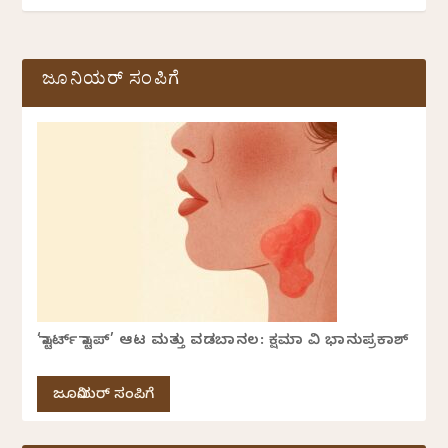
ಜೂನಿಯರ್ ಸಂಪಿಗೆ
‘ಸ್ಟಾರ್ಟ್ ಸ್ಟಾಪ್’ ಆಟ ಮತ್ತು ವಡಬಾನಲ: ಕ್ಷಮಾ ವಿ ಭಾನುಪ್ರಕಾಶ್
ಜೂನಿಯರ್ ಸಂಪಿಗೆ