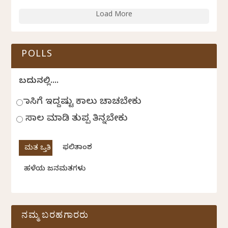
Load More
POLLS
ಬದುಕಿನಲ್ಲಿ....
ಹಾಸಿಗೆ ಇದ್ದಷ್ಟು ಕಾಲು ಚಾಚಬೇಕು
ಸಾಲ ಮಾಡಿ ತುಪ್ಪ ತಿನ್ನಬೇಕು
ಫಲಿತಾಂಶ
ಹಳೆಯ ಜನಮತಗಳು
ನಮ್ಮ ಬರಹಗಾರರು