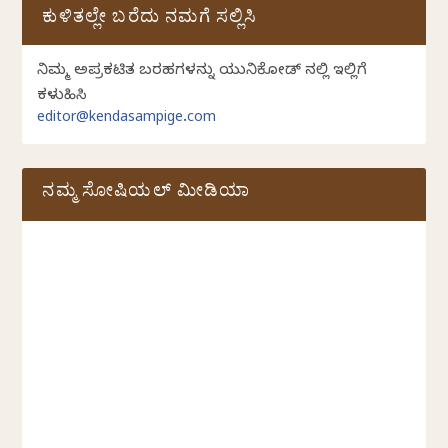
ಕುಳಿತಲ್ಲೇ ಬರೆದು ನಮಗೆ ಸಲ್ಲಿಸಿ
ನಿಮ್ಮ ಅಪ್ರಕಟಿತ ಬರಹಗಳನ್ನು ಯುನಿಕೋಡ್ ನಲ್ಲಿ ಇಲ್ಲಿಗೆ
ಕಳುಹಿಸಿ
editor@kendasampige.com
ನಮ್ಮ ಸೋಷಿಯಲ್‌ ಮೀಡಿಯಾ