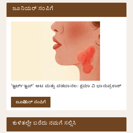
ಜೂನಿಯರ್ ಸಂಪಿಗೆ
‘ಸ್ಟಾರ್ಟ್ ಸ್ಟಾಪ್’ ಆಟ ಮತ್ತು ವಡಬಾನಲ: ಕ್ಷಮಾ ವಿ ಭಾನುಪ್ರಕಾಶ್
ಜೂನಿಯರ್ ಸಂಪಿಗೆ
ಕುಳಿತಲ್ಲೇ ಬರೆದು ನಮಗೆ ಸಲ್ಲಿಸಿ