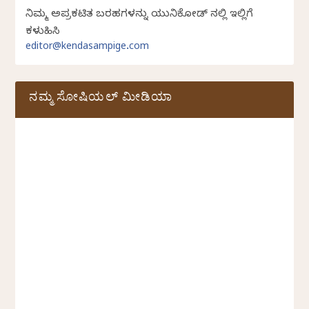
ನಿಮ್ಮ ಅಪ್ರಕಟಿತ ಬರಹಗಳನ್ನು ಯುನಿಕೋಡ್ ನಲ್ಲಿ ಇಲ್ಲಿಗೆ
ಕಳುಹಿಸಿ
editor@kendasampige.com
ನಮ್ಮ ಸೋಷಿಯಲ್‌ ಮೀಡಿಯಾ