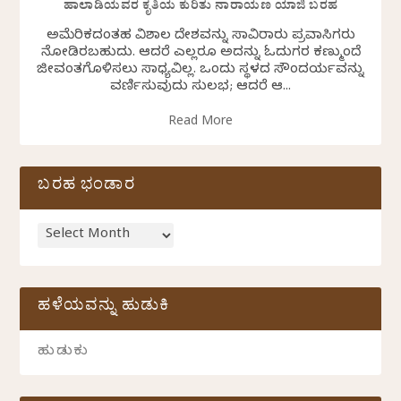
ಹಾಲಾಡಿಯವರ ಕೃತಿಯ ಕುರಿತು ನಾರಾಯಣ ಯಾಜಿ ಬರಹ
ಅಮೆರಿಕದಂತಹ ವಿಶಾಲ ದೇಶವನ್ನು ಸಾವಿರಾರು ಪ್ರವಾಸಿಗರು
ನೋಡಿರಬಹುದು. ಆದರೆ ಎಲ್ಲರೂ ಅದನ್ನು ಓದುಗರ ಕಣ್ಮುಂದೆ
ಜೀವಂತಗೊಳಿಸಲು ಸಾಧ್ಯವಿಲ್ಲ. ಒಂದು ಸ್ಥಳದ ಸೌಂದರ್ಯವನ್ನು
ವರ್ಣಿಸುವುದು ಸುಲಭ; ಆದರೆ ಆ...
Read More
ಬರಹ ಭಂಡಾರ
ಹಳೆಯವನ್ನು ಹುಡುಕಿ