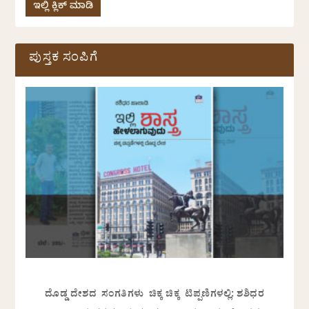
ಇಲ್ಲಿ ಕ್ಲಿಕ್ ಮಾಡಿ
ಪುಸ್ತಕ ಸಂಪಿಗೆ
ದೊಡ್ಡ ದೇಶದ ಸಂಗತಿಗಳು ಚಿಕ್ಕ ಚಿಕ್ಕ ಟಿಪ್ಪಣಿಗಳಲ್ಲಿ: ಶಶಿಧರ