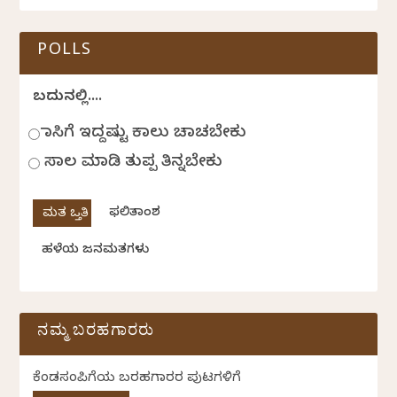
POLLS
ಬದುಕಿನಲ್ಲಿ....
ಹಾಸಿಗೆ ಇದ್ದಷ್ಟು ಕಾಲು ಚಾಚಬೇಕು
ಸಾಲ ಮಾಡಿ ತುಪ್ಪ ತಿನ್ನಬೇಕು
ಫಲಿತಾಂಶ
ಹಳೆಯ ಜನಮತಗಳು
ನಮ್ಮ ಬರಹಗಾರರು
ಕೆಂಡಸಂಪಿಗೆಯ ಬರಹಗಾರರ ಪುಟಗಳಿಗೆ