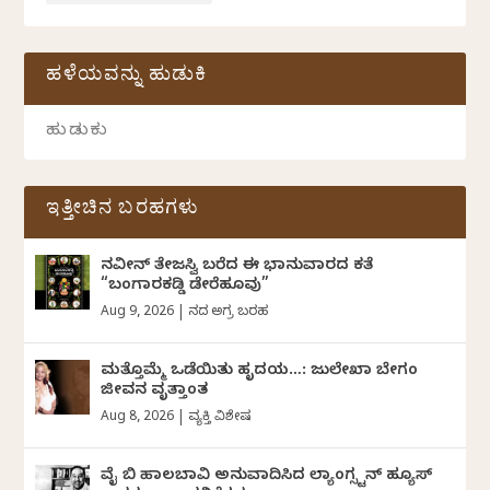
ಹಳೆಯವನ್ನು ಹುಡುಕಿ
ಇತ್ತೀಚಿನ ಬರಹಗಳು
ನವೀನ್‌ ತೇಜಸ್ವಿ ಬರೆದ ಈ ಭಾನುವಾರದ ಕತೆ
“ಬಂಗಾರಕಡ್ಡಿ ಡೇರೆಹೂವು”
Aug 9, 2026
|
ದಿನದ ಅಗ್ರ ಬರಹ
ಮತ್ತೊಮ್ಮೆ ಒಡೆಯಿತು ಹೃದಯ…: ಜುಲೇಖಾ ಬೇಗಂ
ಜೀವನ ವೃತ್ತಾಂತ
Aug 8, 2026
|
ವ್ಯಕ್ತಿ ವಿಶೇಷ
ವೈ ಬಿ ಹಾಲಬಾವಿ ಅನುವಾದಿಸಿದ ಲ್ಯಾಂಗ್ಸ್ಟನ್ ಹ್ಯೂಸ್