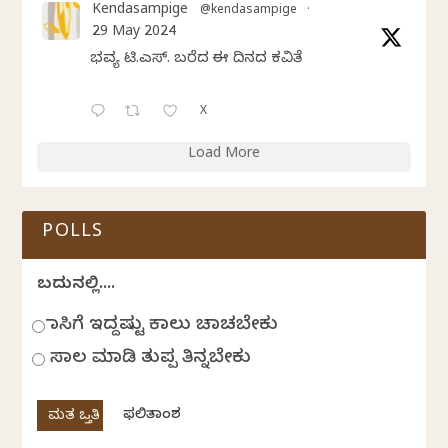
Kendasampige
@kendasampige
·
29 May 2024
ಭವ್ಯ ಟಿ.ಎಸ್. ಬರೆದ ಈ ದಿನದ ಕವಿತೆ
X
Load More
POLLS
ಬದುಕಿನಲ್ಲಿ....
ಹಾಸಿಗೆ ಇದ್ದಷ್ಟು ಕಾಲು ಚಾಚಬೇಕು
ಸಾಲ ಮಾಡಿ ತುಪ್ಪ ತಿನ್ನಬೇಕು
ಫಲಿತಾಂಶ