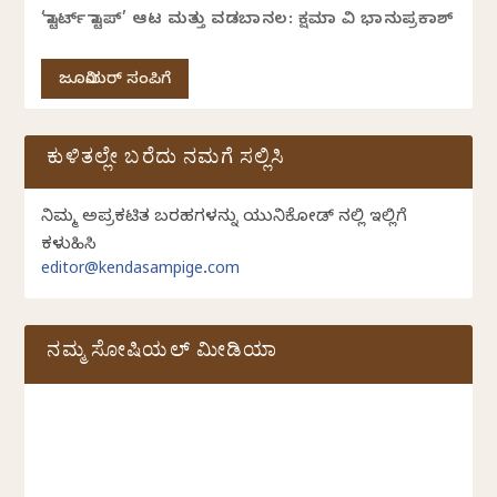
‘ಸ್ಟಾರ್ಟ್ ಸ್ಟಾಪ್’ ಆಟ ಮತ್ತು ವಡಬಾನಲ: ಕ್ಷಮಾ ವಿ ಭಾನುಪ್ರಕಾಶ್
ಜೂನಿಯರ್ ಸಂಪಿಗೆ
ಕುಳಿತಲ್ಲೇ ಬರೆದು ನಮಗೆ ಸಲ್ಲಿಸಿ
ನಿಮ್ಮ ಅಪ್ರಕಟಿತ ಬರಹಗಳನ್ನು ಯುನಿಕೋಡ್ ನಲ್ಲಿ ಇಲ್ಲಿಗೆ
ಕಳುಹಿಸಿ
editor@kendasampige.com
ನಮ್ಮ ಸೋಷಿಯಲ್‌ ಮೀಡಿಯಾ