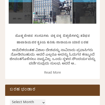
ದೊಡ್ಡ ದೇಶದ ಸಂಗತಿಗಳು ಚಿಕ್ಕ ಚಿಕ್ಕ ಟಿಪ್ಪಣಿಗಳಲ್ಲಿ: ಶಶಿಧರ
ಹಾಲಾಡಿಯವರ ಕೃತಿಯ ಕುರಿತು ನಾರಾಯಣ ಯಾಜಿ ಬರಹ
ಅಮೆರಿಕದಂತಹ ವಿಶಾಲ ದೇಶವನ್ನು ಸಾವಿರಾರು ಪ್ರವಾಸಿಗರು
ನೋಡಿರಬಹುದು. ಆದರೆ ಎಲ್ಲರೂ ಅದನ್ನು ಓದುಗರ ಕಣ್ಮುಂದೆ
ಜೀವಂತಗೊಳಿಸಲು ಸಾಧ್ಯವಿಲ್ಲ. ಒಂದು ಸ್ಥಳದ ಸೌಂದರ್ಯವನ್ನು
ವರ್ಣಿಸುವುದು ಸುಲಭ; ಆದರೆ ಆ...
Read More
ಬರಹ ಭಂಡಾರ