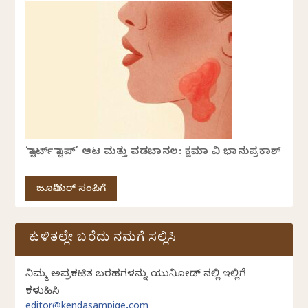
‘ಸ್ಟಾರ್ಟ್ ಸ್ಟಾಪ್’ ಆಟ ಮತ್ತು ವಡಬಾನಲ: ಕ್ಷಮಾ ವಿ ಭಾನುಪ್ರಕಾಶ್
ಜೂನಿಯರ್ ಸಂಪಿಗೆ
ಕುಳಿತಲ್ಲೇ ಬರೆದು ನಮಗೆ ಸಲ್ಲಿಸಿ
ನಿಮ್ಮ ಅಪ್ರಕಟಿತ ಬರಹಗಳನ್ನು ಯುನಿಕೋಡ್ ನಲ್ಲಿ ಇಲ್ಲಿಗೆ
ಕಳುಹಿಸಿ
editor@kendasampige.com