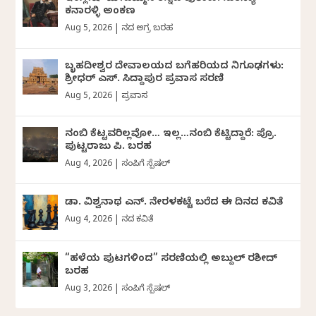
ಕನಾರಳ್ಳಿ ಅಂಕಣ
Aug 5, 2026
|
ದಿನದ ಅಗ್ರ ಬರಹ
ಬೃಹದೀಶ್ವರ ದೇವಾಲಯದ ಬಗೆಹರಿಯದ ನಿಗೂಢಗಳು:
ಶ್ರೀಧರ್‌ ಎಸ್.‌ ಸಿದ್ದಾಪುರ ಪ್ರವಾಸ ಸರಣಿ
Aug 5, 2026
|
ಪ್ರವಾಸ
ನಂಬಿ ಕೆಟ್ಟವರಿಲ್ಲವೋ… ಇಲ್ಲ…ನಂಬಿ ಕೆಟ್ಟಿದ್ದಾರೆ: ಪ್ರೊ.
ಪುಟ್ಟರಾಜು ಪಿ. ಬರಹ
Aug 4, 2026
|
ಸಂಪಿಗೆ ಸ್ಪೆಷಲ್
ಡಾ. ವಿಶ್ವನಾಥ ಎನ್.‌ ನೇರಳಕಟ್ಟೆ ಬರೆದ ಈ ದಿನದ ಕವಿತೆ
Aug 4, 2026
|
ದಿನದ ಕವಿತೆ
“ಹಳೆಯ ಪುಟಗಳಿಂದ” ಸರಣಿಯಲ್ಲಿ ಅಬ್ದುಲ್‌ ರಶೀದ್‌
ಬರಹ
Aug 3, 2026
|
ಸಂಪಿಗೆ ಸ್ಪೆಷಲ್