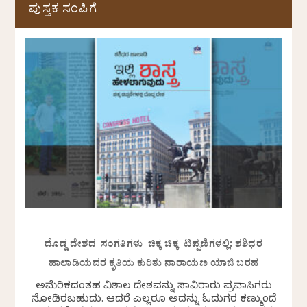
ಪುಸ್ತಕ ಸಂಪಿಗೆ
ದೊಡ್ಡ ದೇಶದ ಸಂಗತಿಗಳು ಚಿಕ್ಕ ಚಿಕ್ಕ ಟಿಪ್ಪಣಿಗಳಲ್ಲಿ: ಶಶಿಧರ
ಹಾಲಾಡಿಯವರ ಕೃತಿಯ ಕುರಿತು ನಾರಾಯಣ ಯಾಜಿ ಬರಹ
ಅಮೆರಿಕದಂತಹ ವಿಶಾಲ ದೇಶವನ್ನು ಸಾವಿರಾರು ಪ್ರವಾಸಿಗರು
ನೋಡಿರಬಹುದು. ಆದರೆ ಎಲ್ಲರೂ ಅದನ್ನು ಓದುಗರ ಕಣ್ಮುಂದೆ