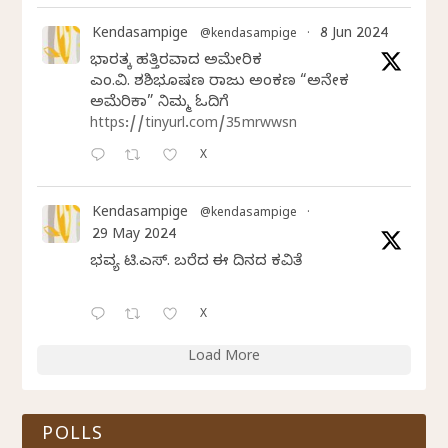
Kendasampige
8 Jun 2024
@kendasampige
·
ಭಾರತಕ್ಕೆ ಹತ್ತಿರವಾದ ಅಮೇರಿಕ
ಎಂ.ವಿ. ಶಶಿಭೂಷಣ ರಾಜು ಅಂಕಣ “ಅನೇಕ
ಅಮೆರಿಕಾ” ನಿಮ್ಮ ಓದಿಗೆ
https://tinyurl.com/35mrwwsn
X
Kendasampige
@kendasampige
·
29 May 2024
ಭವ್ಯ ಟಿ.ಎಸ್. ಬರೆದ ಈ ದಿನದ ಕವಿತೆ
X
Load More
POLLS