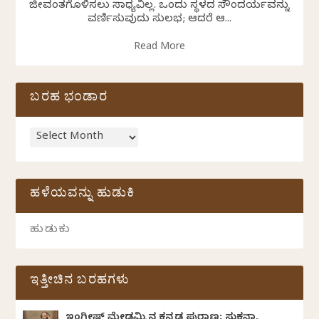
ಜೀವಂತಗೊಳಿಸಲು ಸಾಧ್ಯವಿಲ್ಲ. ಒಂದು ಸ್ಥಳದ ಸೌಂದರ್ಯವನ್ನು
ವರ್ಣಿಸುವುದು ಸುಲಭ; ಆದರೆ ಆ...
Read More
ಬರಹ ಭಂಡಾರ
ಹಳೆಯವನ್ನು ಹುಡುಕಿ
ಇತ್ತೀಚಿನ ಬರಹಗಳು
ಇಂಗ್ಲೀಷ್ ಮೇಡಮ್ಮಿನ ಕನ್ನಡ ಪುರಾಣ: ಸುಕನ್ಯಾ