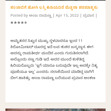
ಪಂಜಾಬಿಗೆ ಹೋಗಿ ಲಸ್ಸಿ ಕುಡಿಯದಿರೆ ಮೆಚ್ಚನಾ ಪರಮಾತ್ಮನು
Posted by
ಅಂಜಲಿ ರಾಮಣ್ಣ
|
Apr 15, 2022
|
ಪ್ರವಾಸ
|
ಅಮೃತಸರ ಸಿಖ್ಖರ ಮುಖ್ಯ ಸ್ಥಳವಾದರೂ ಇಲ್ಲಿಂದ 11
ಕಿಲೋಮೀಟರ್ ದೂರದಲ್ಲಿ ಇದೆ ಲವ-ಕುಶರ ಜನ್ಮಸ್ಥಾನ. ಈಗ
ಅದನ್ನು ರಾಮತೀರ್ಥ ಮಂದಿರ ಎಂದು ಗುರುತಿಸಲಾಗಿದೆ.
ಅಲ್ಲೊಂದು ಸಣ್ಣ ಗುಡಿ ಇದೆ. ಅದರ ಮುಂದೆ ಕುಳಿತಿದ್ದ
ಹಿರಿಯರೊಬ್ಬರು ‘ಇಲ್ಲಿಗೆ ಯಾರೂ ಬರುವುದೇ ಇಲ್ಲ ಅದಕ್ಕೇ ನಿತ್ಯ
ಪೂಜೆಯೂ ಇಲ್ಲ’ ಎಂದರು. ಸಲಾಕೆಯಿಂದ ಮಾಡಿದ್ದ ಬಾಗಿಲಿಗೆ
ಬೀಗ ಹಾಕಿತ್ತು. ಅಂಜಲಿ ರಾಮಣ್ಣ ಬರೆಯುವ ಪ್ರವಾಸ ಅಂಕಣ