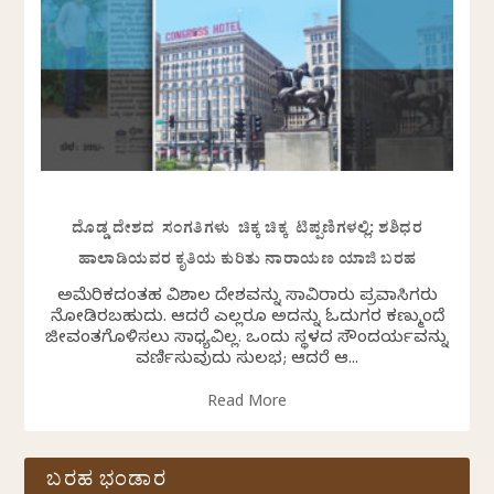
ದೊಡ್ಡ ದೇಶದ ಸಂಗತಿಗಳು ಚಿಕ್ಕ ಚಿಕ್ಕ ಟಿಪ್ಪಣಿಗಳಲ್ಲಿ: ಶಶಿಧರ
ಹಾಲಾಡಿಯವರ ಕೃತಿಯ ಕುರಿತು ನಾರಾಯಣ ಯಾಜಿ ಬರಹ
ಅಮೆರಿಕದಂತಹ ವಿಶಾಲ ದೇಶವನ್ನು ಸಾವಿರಾರು ಪ್ರವಾಸಿಗರು
ನೋಡಿರಬಹುದು. ಆದರೆ ಎಲ್ಲರೂ ಅದನ್ನು ಓದುಗರ ಕಣ್ಮುಂದೆ
ಜೀವಂತಗೊಳಿಸಲು ಸಾಧ್ಯವಿಲ್ಲ. ಒಂದು ಸ್ಥಳದ ಸೌಂದರ್ಯವನ್ನು
ವರ್ಣಿಸುವುದು ಸುಲಭ; ಆದರೆ ಆ...
Read More
ಬರಹ ಭಂಡಾರ