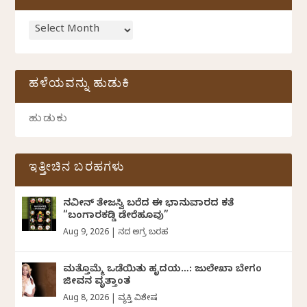
ಹಳೆಯವನ್ನು ಹುಡುಕಿ
ಇತ್ತೀಚಿನ ಬರಹಗಳು
ನವೀನ್‌ ತೇಜಸ್ವಿ ಬರೆದ ಈ ಭಾನುವಾರದ ಕತೆ
“ಬಂಗಾರಕಡ್ಡಿ ಡೇರೆಹೂವು”
Aug 9, 2026
|
ದಿನದ ಅಗ್ರ ಬರಹ
ಮತ್ತೊಮ್ಮೆ ಒಡೆಯಿತು ಹೃದಯ…: ಜುಲೇಖಾ ಬೇಗಂ
ಜೀವನ ವೃತ್ತಾಂತ
Aug 8, 2026
|
ವ್ಯಕ್ತಿ ವಿಶೇಷ