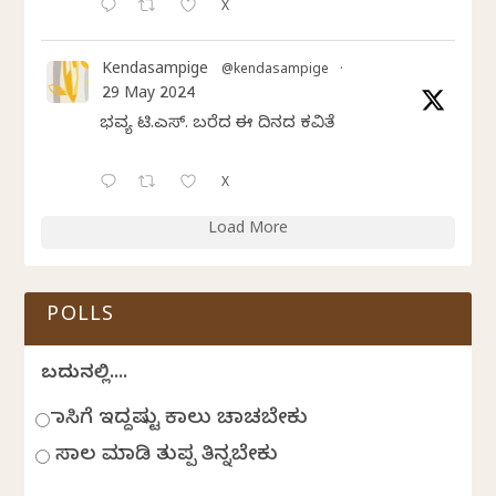
X
Kendasampige
@kendasampige
·
29 May 2024
ಭವ್ಯ ಟಿ.ಎಸ್. ಬರೆದ ಈ ದಿನದ ಕವಿತೆ
X
Load More
POLLS
ಬದುಕಿನಲ್ಲಿ....
ಹಾಸಿಗೆ ಇದ್ದಷ್ಟು ಕಾಲು ಚಾಚಬೇಕು
ಸಾಲ ಮಾಡಿ ತುಪ್ಪ ತಿನ್ನಬೇಕು