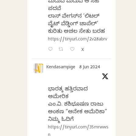
ಮದುವೆ ಮದುವೆ ಆ ಸಿಹಿ
ಪದವೆ
ಲಾಸ್‌ ವೇಗಸ್‌ನ ‘ಲಿಟಲ್
ವೈಟ್ ವೆಡ್ಡಿಂಗ್ ಚಾಪೆಲ್’
ಕುರಿತು ಅಚಲ ಸೇತು ಬರಹ
https://tinyurl.com/2v28abrv
X
Kendasampige
8 Jun 2024
ಭಾರತಕ್ಕೆ ಹತ್ತಿರವಾದ
ಅಮೇರಿಕ
ಎಂ.ವಿ. ಶಶಿಭೂಷಣ ರಾಜು
ಅಂಕಣ “ಅನೇಕ ಅಮೆರಿಕಾ”
ನಿಮ್ಮ ಓದಿಗೆ
https://tinyurl.com/35mrwws
n