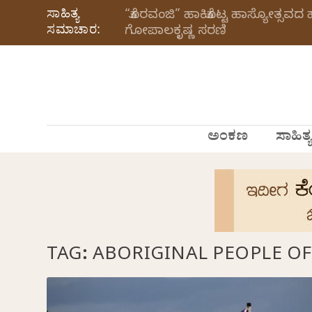
ಸಾಹಿತ್ಯ
“ಕೊರವಂಜಿ” ಹಾಕಿಕೊಟ್ಟ ಹಾಸ್ಯೋತ್ಸವದ 
ಸಮಾಚಾರ:
ಗೋಪಾಲಕೃಷ್ಣ ಸರಣಿ
ಅಂಕಣ
ಸಾಹಿತ್ಯ
TAG:
ABORIGINAL PEOPLE OF