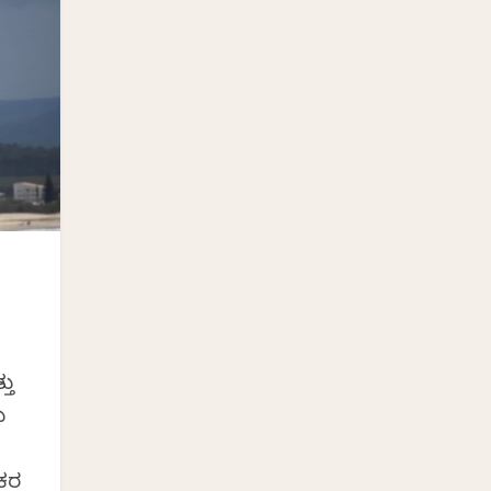
ತು
ು
ಷಕರ