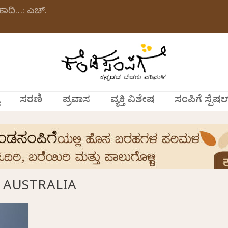
ಹಾದಿ…: ಎಚ್.
ಸರಣಿ
ಪ್ರವಾಸ
ವ್ಯಕ್ತಿ ವಿಶೇಷ
ಸಂಪಿಗೆ ಸ್ಪೆಷಲ
 AUSTRALIA