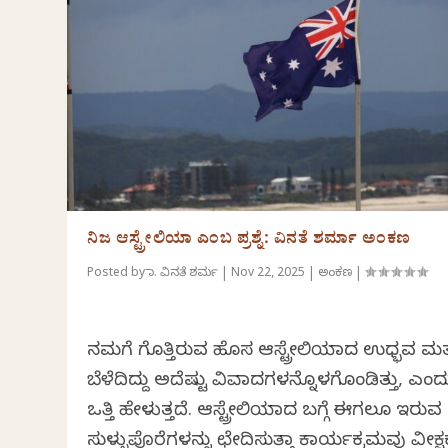
ನಿಜ ಆಸ್ಟ್ರೇಲಿಯಾ ಎಂಬ ಪ್ರಶ್ನೆ: ವಿನತೆ ಶರ್ಮಾ ಅಂಕಣ
Posted by
ಡಾ. ವಿನತೆ ಶರ್ಮ
|
Nov 22, 2025
|
ಅಂಕಣ
|
ನಮಗೆ ಗೊತ್ತಿರುವ ಹೊಸ ಆಸ್ಟ್ರೇಲಿಯಾದ ಉಧ್ಭವ ಮತ್
ಬೆಳೆದಿದ್ದು ಅದೆಷ್ಟು ವಿವಾದಗಳನ್ನೊಳಗೊಂಡಿತ್ತು, ಎಂದ
ಒತ್ತಿ ಹೇಳುತ್ತದೆ. ಆಸ್ಟ್ರೇಲಿಯಾದ ಬಗ್ಗೆ ಈಗಲೂ ಇರುವ
ಸುಳ್ಳುಪೊರೆಗಳನ್ನು ಛೇದಿಸುತ್ತಾ ಕಾರ್ಯಕ್ರಮವು ವೀಕ್