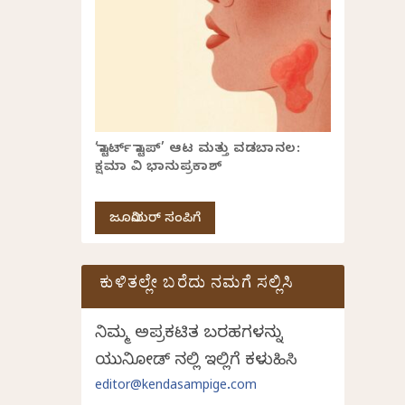
‘ಸ್ಟಾರ್ಟ್ ಸ್ಟಾಪ್’ ಆಟ ಮತ್ತು ವಡಬಾನಲ:
ಕ್ಷಮಾ ವಿ ಭಾನುಪ್ರಕಾಶ್
ಜೂನಿಯರ್ ಸಂಪಿಗೆ
ಕುಳಿತಲ್ಲೇ ಬರೆದು ನಮಗೆ ಸಲ್ಲಿಸಿ
ನಿಮ್ಮ ಅಪ್ರಕಟಿತ ಬರಹಗಳನ್ನು
ಯುನಿಕೋಡ್ ನಲ್ಲಿ ಇಲ್ಲಿಗೆ ಕಳುಹಿಸಿ
editor@kendasampige.com