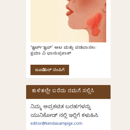
‘ಸ್ಟಾರ್ಟ್ ಸ್ಟಾಪ್’ ಆಟ ಮತ್ತು ವಡಬಾನಲ:
ಕ್ಷಮಾ ವಿ ಭಾನುಪ್ರಕಾಶ್
ಜೂನಿಯರ್ ಸಂಪಿಗೆ
ಕುಳಿತಲ್ಲೇ ಬರೆದು ನಮಗೆ ಸಲ್ಲಿಸಿ
ನಿಮ್ಮ ಅಪ್ರಕಟಿತ ಬರಹಗಳನ್ನು
ಯುನಿಕೋಡ್ ನಲ್ಲಿ ಇಲ್ಲಿಗೆ ಕಳುಹಿಸಿ
editor@kendasampige.com