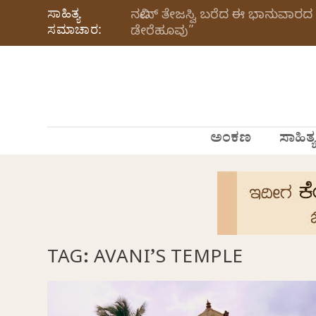
ಸಾಹಿತ್ಯ
ನವೀನ್‌ ತೇಜಸ್ವಿ ಬರೆದ ಈ ಭಾನುವಾರದ 
ಸಮಾಚಾರ:
ಡೇರೆಹೂವು”
ಅಂಕಣ
ಸಾಹಿತ್ಯ
TAG:
AVANI’S TEMPLE