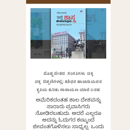
ದೊಡ್ಡ ದೇಶದ ಸಂಗತಿಗಳು ಚಿಕ್ಕ
ಚಿಕ್ಕ ಟಿಪ್ಪಣಿಗಳಲ್ಲಿ: ಶಶಿಧರ ಹಾಲಾಡಿಯವರ
ಕೃತಿಯ ಕುರಿತು ನಾರಾಯಣ ಯಾಜಿ ಬರಹ
ಅಮೆರಿಕದಂತಹ ವಿಶಾಲ ದೇಶವನ್ನು
ಸಾವಿರಾರು ಪ್ರವಾಸಿಗರು
ನೋಡಿರಬಹುದು. ಆದರೆ ಎಲ್ಲರೂ
ಅದನ್ನು ಓದುಗರ ಕಣ್ಮುಂದೆ
ಜೀವಂತಗೊಳಿಸಲು ಸಾಧ್ಯವಿಲ್ಲ. ಒಂದು