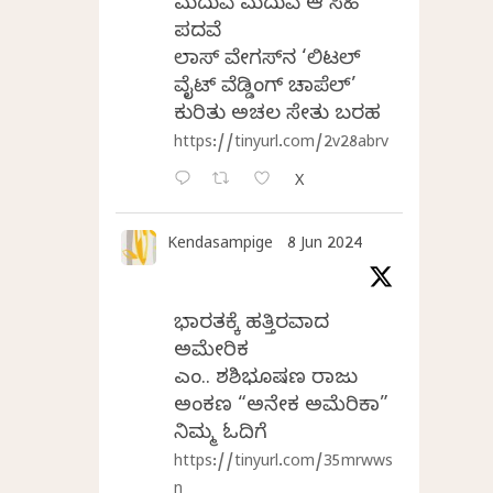
ಮದುವೆ ಮದುವೆ ಆ ಸಿಹಿ
ಪದವೆ
ಲಾಸ್‌ ವೇಗಸ್‌ನ ‘ಲಿಟಲ್
ವೈಟ್ ವೆಡ್ಡಿಂಗ್ ಚಾಪೆಲ್’
ಕುರಿತು ಅಚಲ ಸೇತು ಬರಹ
https://tinyurl.com/2v28abrv
X
Kendasampige
8 Jun 2024
ಭಾರತಕ್ಕೆ ಹತ್ತಿರವಾದ
ಅಮೇರಿಕ
ಎಂ.ವಿ. ಶಶಿಭೂಷಣ ರಾಜು
ಅಂಕಣ “ಅನೇಕ ಅಮೆರಿಕಾ”
ನಿಮ್ಮ ಓದಿಗೆ
https://tinyurl.com/35mrwws
n