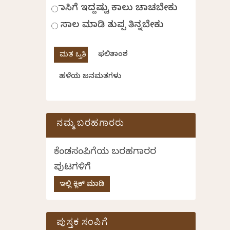
ಹಾಸಿಗೆ ಇದ್ದಷ್ಟು ಕಾಲು ಚಾಚಬೇಕು
ಸಾಲ ಮಾಡಿ ತುಪ್ಪ ತಿನ್ನಬೇಕು
ಫಲಿತಾಂಶ
ಹಳೆಯ ಜನಮತಗಳು
ನಮ್ಮ ಬರಹಗಾರರು
ಕೆಂಡಸಂಪಿಗೆಯ ಬರಹಗಾರರ
ಪುಟಗಳಿಗೆ
ಇಲ್ಲಿ ಕ್ಲಿಕ್ ಮಾಡಿ
ಪುಸ್ತಕ ಸಂಪಿಗೆ