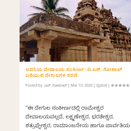
ಆವನಿಯ ದೇವಾಲಯ ಸಂಕೀರ್ಣ: ಟಿ.ಎಸ್. ಗೋಪಾಲ್
ಬರೆಯುವ ದೇಗುಲಗಳ ಸರಣಿ
Posted by
ಟಿ.ಎಸ್. ಗೋಪಾಲ್
|
Mar 10, 2020
|
ಪ್ರವಾಸ
|
“ಈ ದೇಗುಲ ಸಂಕೀರ್ಣದಲ್ಲಿ ರಾಮೇಶ್ವರ
ದೇವಾಲಯವಲ್ಲದೆ, ಲಕ್ಷ್ಮಣೇಶ್ವರ, ಭರತೇಶ್ವರ,
ಶತ್ರುಘ್ನೇಶ್ವರ, ರಾಮಾಂಜನೇಯ ಹಾಗೂ ಪಾರ್ವತಿಯ