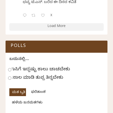
ಭವ್ಯ ಟಿ.ಎಸ್. ಬರೆದ ಈ ದಿನದ ಕವಿತೆ
X
Load More
POLLS
ಬದುಕಿನಲ್ಲಿ....
ಹಾಸಿಗೆ ಇದ್ದಷ್ಟು ಕಾಲು ಚಾಚಬೇಕು
ಸಾಲ ಮಾಡಿ ತುಪ್ಪ ತಿನ್ನಬೇಕು
ಫಲಿತಾಂಶ
ಹಳೆಯ ಜನಮತಗಳು