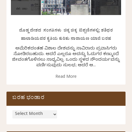
ದೊಡ್ಡ ದೇಶದ ಸಂಗತಿಗಳು ಚಿಕ್ಕ ಚಿಕ್ಕ ಟಿಪ್ಪಣಿಗಳಲ್ಲಿ: ಶಶಿಧರ
ಹಾಲಾಡಿಯವರ ಕೃತಿಯ ಕುರಿತು ನಾರಾಯಣ ಯಾಜಿ ಬರಹ
ಅಮೆರಿಕದಂತಹ ವಿಶಾಲ ದೇಶವನ್ನು ಸಾವಿರಾರು ಪ್ರವಾಸಿಗರು
ನೋಡಿರಬಹುದು. ಆದರೆ ಎಲ್ಲರೂ ಅದನ್ನು ಓದುಗರ ಕಣ್ಮುಂದೆ
ಜೀವಂತಗೊಳಿಸಲು ಸಾಧ್ಯವಿಲ್ಲ. ಒಂದು ಸ್ಥಳದ ಸೌಂದರ್ಯವನ್ನು
ವರ್ಣಿಸುವುದು ಸುಲಭ; ಆದರೆ ಆ...
Read More
ಬರಹ ಭಂಡಾರ