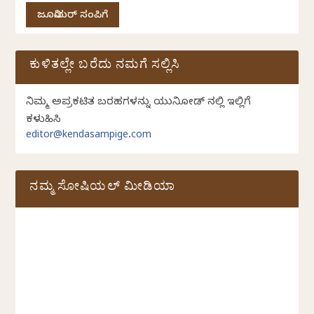
ಜೂನಿಯರ್ ಸಂಪಿಗೆ
ಕುಳಿತಲ್ಲೇ ಬರೆದು ನಮಗೆ ಸಲ್ಲಿಸಿ
ನಿಮ್ಮ ಅಪ್ರಕಟಿತ ಬರಹಗಳನ್ನು ಯುನಿಕೋಡ್ ನಲ್ಲಿ ಇಲ್ಲಿಗೆ
ಕಳುಹಿಸಿ
editor@kendasampige.com
ನಮ್ಮ ಸೋಷಿಯಲ್‌ ಮೀಡಿಯಾ