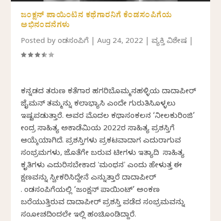
ಜಂಕ್ಷನ್ ಪಾಯಿಂಟಿನ ಕಥೆಗಾರನಿಗೆ ಕೆಂಡಸಂಪಿಗೆಯ
ಅಭಿನಂದನೆಗಳು
Posted by
ಕೆಂಡಸಂಪಿಗೆ
|
Aug 24, 2022
|
ವ್ಯಕ್ತಿ ವಿಶೇಷ
|
ಕನ್ನಡದ ತರುಣ ಕತೆಗಾರ ಹಗರಿಬೊಮ್ಮನಹಳ್ಳಿಯ ದಾದಾಪೀರ್
ಜೈಮನ್ ತಮ್ಮನ್ನು ಕಲಾಭ್ಯಾಸಿ ಎಂದೇ ಗುರುತಿಸಿಕೊಳ್ಳಲು
ಇಷ್ಟಪಡುತ್ತಾರೆ. ಅವರ ಮೊದಲ ಕಥಾಸಂಕಲನ ‘ನೀಲಕುರಿಂಜಿ’
ಕೇಂದ್ರ ಸಾಹಿತ್ಯ ಅಕಾಡೆಮಿಯ 2022ರ ಸಾಹಿತ್ಯ ಪ್ರಶಸ್ತಿಗೆ
ಆಯ್ಕೆಯಾಗಿದೆ. ಪ್ರಶಸ್ತಿಗಳು ಪ್ರಕಟವಾದಾಗ ಎದುರಾಗುವ
ಸಂಭ್ರಮಗಳು, ಜೊತೆಗೇ ಬರುವ ಟೀಕೆಗಳು ಇತ್ಯಾದಿ ಸಾಹಿತ್ಯ
ಕೃತಿಗಳು ಎದುರಿಸಬೇಕಾದ ʻಮಂಥನʼ ಎಂದು ಹೇಳುತ್ತ ಈ
ಕ್ಷಣವನ್ನು ಸ್ವೀಕರಿಸಿದ್ದೇನೆ ಎನ್ನುತ್ತಾರೆ ದಾದಾಪೀರ್
. ಕೆಂಡಸಂಪಿಗೆಯಲ್ಲಿ ‘ಜಂಕ್ಷನ್ ಪಾಯಿಂಟ್’ ಅಂಕಣ
ಬರೆಯುತ್ತಿರುವ ದಾದಾಪೀರ್ ಪ್ರಶಸ್ತಿ ಪಡೆದ ಸಂಭ್ರಮವನ್ನು
ಸಂಕೋಚದಿಂದಲೇ ಇಲ್ಲಿ ಹಂಚಿಕೊಂಡಿದ್ದಾರೆ.