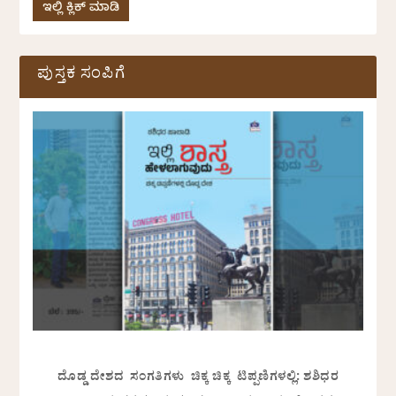
ಇಲ್ಲಿ ಕ್ಲಿಕ್ ಮಾಡಿ
ಪುಸ್ತಕ ಸಂಪಿಗೆ
ದೊಡ್ಡ ದೇಶದ ಸಂಗತಿಗಳು ಚಿಕ್ಕ ಚಿಕ್ಕ ಟಿಪ್ಪಣಿಗಳಲ್ಲಿ: ಶಶಿಧರ