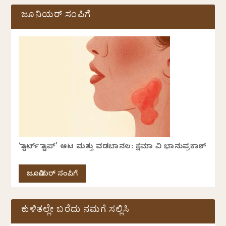
ಜೂನಿಯರ್ ಸಂಪಿಗೆ
‘ಸ್ಟಾರ್ಟ್ ಸ್ಟಾಪ್’ ಆಟ ಮತ್ತು ವಡಬಾನಲ: ಕ್ಷಮಾ ವಿ ಭಾನುಪ್ರಕಾಶ್
ಜೂನಿಯರ್ ಸಂಪಿಗೆ
ಕುಳಿತಲ್ಲೇ ಬರೆದು ನಮಗೆ ಸಲ್ಲಿಸಿ