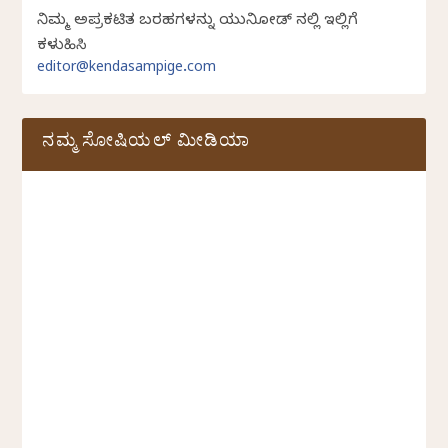
ನಿಮ್ಮ ಅಪ್ರಕಟಿತ ಬರಹಗಳನ್ನು ಯುನಿಕೋಡ್ ನಲ್ಲಿ ಇಲ್ಲಿಗೆ
ಕಳುಹಿಸಿ
editor@kendasampige.com
ನಮ್ಮ ಸೋಷಿಯಲ್‌ ಮೀಡಿಯಾ