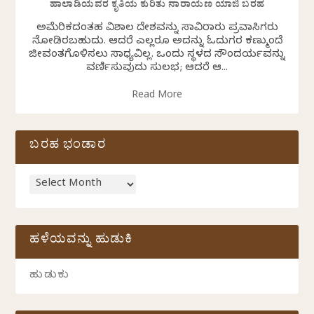
ಹಾಲಾಡಿಯವರ ಕೃತಿಯ ಕುರಿತು ನಾರಾಯಣ ಯಾಜಿ ಬರಹ
ಅಮೆರಿಕದಂತಹ ವಿಶಾಲ ದೇಶವನ್ನು ಸಾವಿರಾರು ಪ್ರವಾಸಿಗರು
ನೋಡಿರಬಹುದು. ಆದರೆ ಎಲ್ಲರೂ ಅದನ್ನು ಓದುಗರ ಕಣ್ಮುಂದೆ
ಜೀವಂತಗೊಳಿಸಲು ಸಾಧ್ಯವಿಲ್ಲ. ಒಂದು ಸ್ಥಳದ ಸೌಂದರ್ಯವನ್ನು
ವರ್ಣಿಸುವುದು ಸುಲಭ; ಆದರೆ ಆ...
Read More
ಬರಹ ಭಂಡಾರ
ಹಳೆಯವನ್ನು ಹುಡುಕಿ