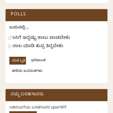
POLLS
ಬದುಕಿನಲ್ಲಿ....
ಹಾಸಿಗೆ ಇದ್ದಷ್ಟು ಕಾಲು ಚಾಚಬೇಕು
ಸಾಲ ಮಾಡಿ ತುಪ್ಪ ತಿನ್ನಬೇಕು
ಫಲಿತಾಂಶ
ಹಳೆಯ ಜನಮತಗಳು
ನಮ್ಮ ಬರಹಗಾರರು
ಕೆಂಡಸಂಪಿಗೆಯ ಬರಹಗಾರರ ಪುಟಗಳಿಗೆ