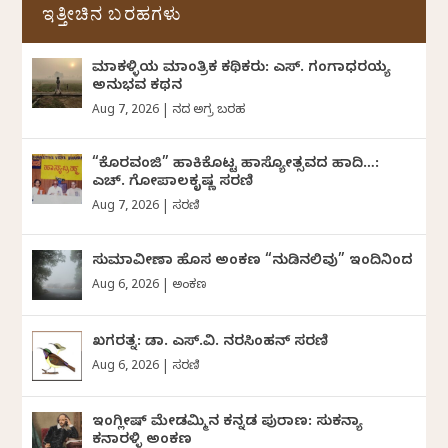
ಇತ್ತೀಚಿನ ಬರಹಗಳು
ಮಾಕಳ್ಳಿಯ ಮಾಂತ್ರಿಕ ಕಥಿಕರು: ಎಸ್. ಗಂಗಾಧರಯ್ಯ
ಅನುಭವ ಕಥನ
Aug 7, 2026
|
ದಿನದ ಅಗ್ರ ಬರಹ
“ಕೊರವಂಜಿ” ಹಾಕಿಕೊಟ್ಟ ಹಾಸ್ಯೋತ್ಸವದ ಹಾದಿ…:
ಎಚ್. ಗೋಪಾಲಕೃಷ್ಣ ಸರಣಿ
Aug 7, 2026
|
ಸರಣಿ
ಸುಮಾವೀಣಾ ಹೊಸ ಅಂಕಣ “ನುಡಿನಲಿವು” ಇಂದಿನಿಂದ
Aug 6, 2026
|
ಅಂಕಣ
ಖಗರತ್ನ: ಡಾ. ಎಸ್.ವಿ. ನರಸಿಂಹನ್‌‌ ಸರಣಿ
Aug 6, 2026
|
ಸರಣಿ
ಇಂಗ್ಲೀಷ್ ಮೇಡಮ್ಮಿನ ಕನ್ನಡ ಪುರಾಣ: ಸುಕನ್ಯಾ
ಕನಾರಳ್ಳಿ ಅಂಕಣ