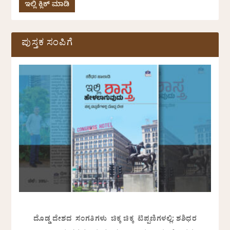
ಇಲ್ಲಿ ಕ್ಲಿಕ್ ಮಾಡಿ
ಪುಸ್ತಕ ಸಂಪಿಗೆ
ದೊಡ್ಡ ದೇಶದ ಸಂಗತಿಗಳು ಚಿಕ್ಕ ಚಿಕ್ಕ ಟಿಪ್ಪಣಿಗಳಲ್ಲಿ: ಶಶಿಧರ