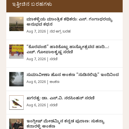
ಇತ್ತೀಚಿನ ಬರಹಗಳು
ಮಾಕಳ್ಳಿಯ ಮಾಂತ್ರಿಕ ಕಥಿಕರು: ಎಸ್. ಗಂಗಾಧರಯ್ಯ
ಅನುಭವ ಕಥನ
Aug 7, 2026
|
ದಿನದ ಅಗ್ರ ಬರಹ
“ಕೊರವಂಜಿ” ಹಾಕಿಕೊಟ್ಟ ಹಾಸ್ಯೋತ್ಸವದ ಹಾದಿ…:
ಎಚ್. ಗೋಪಾಲಕೃಷ್ಣ ಸರಣಿ
Aug 7, 2026
|
ಸರಣಿ
ಸುಮಾವೀಣಾ ಹೊಸ ಅಂಕಣ “ನುಡಿನಲಿವು” ಇಂದಿನಿಂದ
Aug 6, 2026
|
ಅಂಕಣ
ಖಗರತ್ನ: ಡಾ. ಎಸ್.ವಿ. ನರಸಿಂಹನ್‌‌ ಸರಣಿ
Aug 6, 2026
|
ಸರಣಿ
ಇಂಗ್ಲೀಷ್ ಮೇಡಮ್ಮಿನ ಕನ್ನಡ ಪುರಾಣ: ಸುಕನ್ಯಾ
ಕನಾರಳ್ಳಿ ಅಂಕಣ