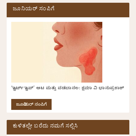
ಜೂನಿಯರ್ ಸಂಪಿಗೆ
‘ಸ್ಟಾರ್ಟ್ ಸ್ಟಾಪ್’ ಆಟ ಮತ್ತು ವಡಬಾನಲ: ಕ್ಷಮಾ ವಿ ಭಾನುಪ್ರಕಾಶ್
ಜೂನಿಯರ್ ಸಂಪಿಗೆ
ಕುಳಿತಲ್ಲೇ ಬರೆದು ನಮಗೆ ಸಲ್ಲಿಸಿ