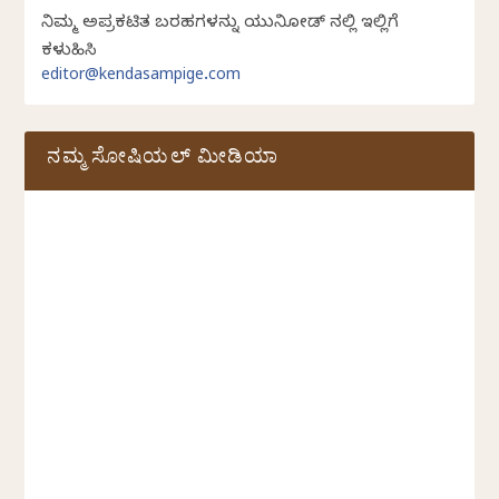
ನಿಮ್ಮ ಅಪ್ರಕಟಿತ ಬರಹಗಳನ್ನು ಯುನಿಕೋಡ್ ನಲ್ಲಿ ಇಲ್ಲಿಗೆ
ಕಳುಹಿಸಿ
editor@kendasampige.com
ನಮ್ಮ ಸೋಷಿಯಲ್‌ ಮೀಡಿಯಾ