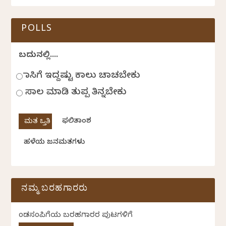
POLLS
ಬದುಕಿನಲ್ಲಿ....
ಹಾಸಿಗೆ ಇದ್ದಷ್ಟು ಕಾಲು ಚಾಚಬೇಕು
ಸಾಲ ಮಾಡಿ ತುಪ್ಪ ತಿನ್ನಬೇಕು
ಫಲಿತಾಂಶ
ಹಳೆಯ ಜನಮತಗಳು
ನಮ್ಮ ಬರಹಗಾರರು
ಕೆಂಡಸಂಪಿಗೆಯ ಬರಹಗಾರರ ಪುಟಗಳಿಗೆ