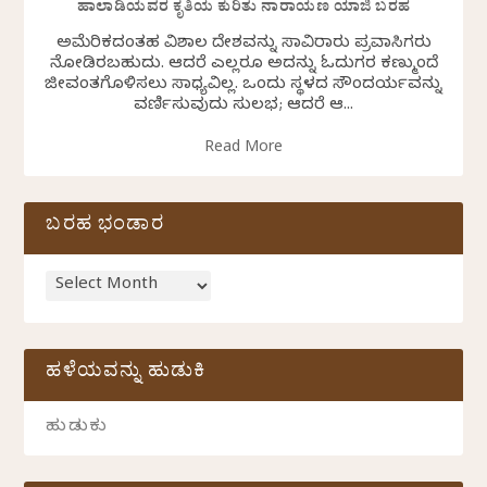
ಹಾಲಾಡಿಯವರ ಕೃತಿಯ ಕುರಿತು ನಾರಾಯಣ ಯಾಜಿ ಬರಹ
ಅಮೆರಿಕದಂತಹ ವಿಶಾಲ ದೇಶವನ್ನು ಸಾವಿರಾರು ಪ್ರವಾಸಿಗರು
ನೋಡಿರಬಹುದು. ಆದರೆ ಎಲ್ಲರೂ ಅದನ್ನು ಓದುಗರ ಕಣ್ಮುಂದೆ
ಜೀವಂತಗೊಳಿಸಲು ಸಾಧ್ಯವಿಲ್ಲ. ಒಂದು ಸ್ಥಳದ ಸೌಂದರ್ಯವನ್ನು
ವರ್ಣಿಸುವುದು ಸುಲಭ; ಆದರೆ ಆ...
Read More
ಬರಹ ಭಂಡಾರ
ಹಳೆಯವನ್ನು ಹುಡುಕಿ