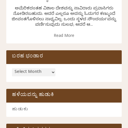
ಅಮೆರಿಕದಂತಹ ವಿಶಾಲ ದೇಶವನ್ನು ಸಾವಿರಾರು ಪ್ರವಾಸಿಗರು
ನೋಡಿರಬಹುದು. ಆದರೆ ಎಲ್ಲರೂ ಅದನ್ನು ಓದುಗರ ಕಣ್ಮುಂದೆ
ಜೀವಂತಗೊಳಿಸಲು ಸಾಧ್ಯವಿಲ್ಲ. ಒಂದು ಸ್ಥಳದ ಸೌಂದರ್ಯವನ್ನು
ವರ್ಣಿಸುವುದು ಸುಲಭ; ಆದರೆ ಆ...
Read More
ಬರಹ ಭಂಡಾರ
ಹಳೆಯವನ್ನು ಹುಡುಕಿ