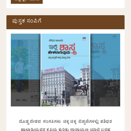
ಪುಸ್ತಕ ಸಂಪಿಗೆ
ದೊಡ್ಡ ದೇಶದ ಸಂಗತಿಗಳು ಚಿಕ್ಕ ಚಿಕ್ಕ ಟಿಪ್ಪಣಿಗಳಲ್ಲಿ: ಶಶಿಧರ
ಹಾಲಾಡಿಯವರ ಕೃತಿಯ ಕುರಿತು ನಾರಾಯಣ ಯಾಜಿ ಬರಹ