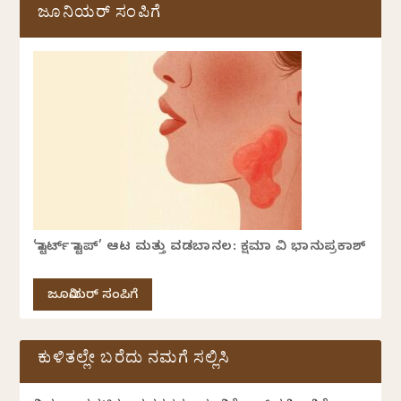
ಜೂನಿಯರ್ ಸಂಪಿಗೆ
‘ಸ್ಟಾರ್ಟ್ ಸ್ಟಾಪ್’ ಆಟ ಮತ್ತು ವಡಬಾನಲ: ಕ್ಷಮಾ ವಿ ಭಾನುಪ್ರಕಾಶ್
ಜೂನಿಯರ್ ಸಂಪಿಗೆ
ಕುಳಿತಲ್ಲೇ ಬರೆದು ನಮಗೆ ಸಲ್ಲಿಸಿ