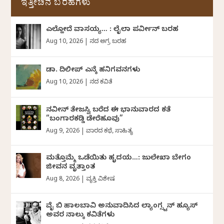
ಇತ್ತೀಚಿನ ಬರಹಗಳು
ಎಲ್ಹೋದೆ ವಾಸಯ್ಯ… : ಲೈಲಾ ಪರ್ವೀನ್‌ ಬರಹ
Aug 10, 2026
|
ದಿನದ ಅಗ್ರ ಬರಹ
ಡಾ. ದಿಲೀಪ್ ಎನ್ಕೆ ಹನಿಗವನಗಳು
Aug 10, 2026
|
ದಿನದ ಕವಿತೆ
ನವೀನ್‌ ತೇಜಸ್ವಿ ಬರೆದ ಈ ಭಾನುವಾರದ ಕತೆ
“ಬಂಗಾರಕಡ್ಡಿ ಡೇರೆಹೂವು”
Aug 9, 2026
|
ವಾರದ ಕಥೆ
,
ಸಾಹಿತ್ಯ
ಮತ್ತೊಮ್ಮೆ ಒಡೆಯಿತು ಹೃದಯ…: ಜುಲೇಖಾ ಬೇಗಂ
ಜೀವನ ವೃತ್ತಾಂತ
Aug 8, 2026
|
ವ್ಯಕ್ತಿ ವಿಶೇಷ
ವೈ ಬಿ ಹಾಲಬಾವಿ ಅನುವಾದಿಸಿದ ಲ್ಯಾಂಗ್ಸ್ಟನ್ ಹ್ಯೂಸ್
ಅವರ ನಾಲ್ಕು ಕವಿತೆಗಳು