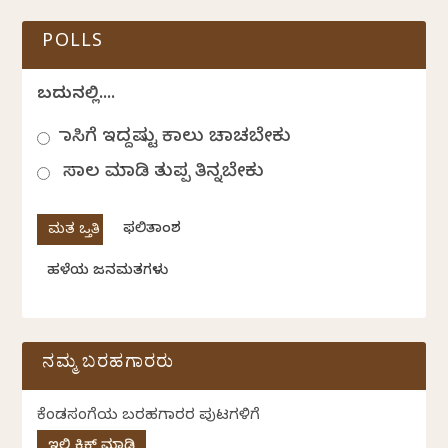
POLLS
ಬದುಕಿನಲ್ಲಿ....
ಹಾಸಿಗೆ ಇದ್ದಷ್ಟು ಕಾಲು ಚಾಚಬೇಕು
ಸಾಲ ಮಾಡಿ ತುಪ್ಪ ತಿನ್ನಬೇಕು
ಫಲಿತಾಂಶ
ಹಳೆಯ ಜನಮತಗಳು
ನಮ್ಮ ಬರಹಗಾರರು
ಕೆಂಡಸಂಪಿಗೆಯ ಬರಹಗಾರರ ಪುಟಗಳಿಗೆ
ಇಲ್ಲಿ ಕ್ಲಿಕ್ ಮಾಡಿ