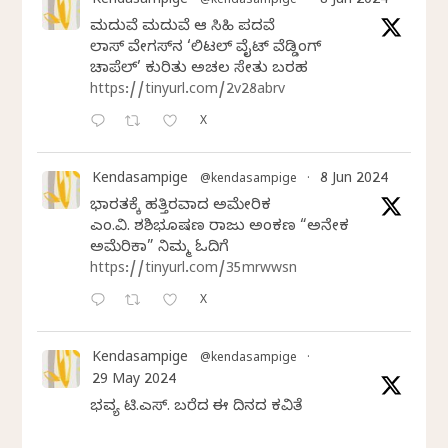
Kendasampige
8 Jun 2024
@kendasampige
·
ಮದುವೆ ಮದುವೆ ಆ ಸಿಹಿ ಪದವೆ
ಲಾಸ್‌ ವೇಗಸ್‌ನ ‘ಲಿಟಲ್ ವೈಟ್ ವೆಡ್ಡಿಂಗ್
ಚಾಪೆಲ್’ ಕುರಿತು ಅಚಲ ಸೇತು ಬರಹ
https://tinyurl.com/2v28abrv
X
Kendasampige
8 Jun 2024
@kendasampige
·
ಭಾರತಕ್ಕೆ ಹತ್ತಿರವಾದ ಅಮೇರಿಕ
ಎಂ.ವಿ. ಶಶಿಭೂಷಣ ರಾಜು ಅಂಕಣ “ಅನೇಕ
ಅಮೆರಿಕಾ” ನಿಮ್ಮ ಓದಿಗೆ
https://tinyurl.com/35mrwwsn
X
Kendasampige
@kendasampige
·
29 May 2024
ಭವ್ಯ ಟಿ.ಎಸ್. ಬರೆದ ಈ ದಿನದ ಕವಿತೆ