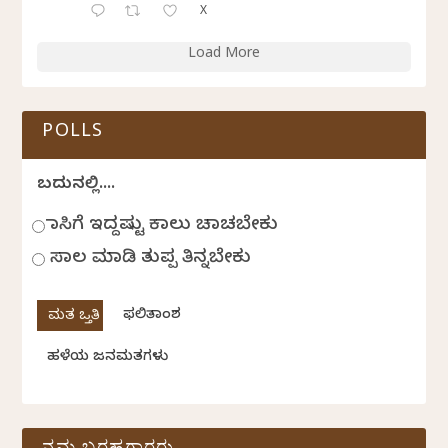
X
Load More
POLLS
ಬದುಕಿನಲ್ಲಿ....
ಹಾಸಿಗೆ ಇದ್ದಷ್ಟು ಕಾಲು ಚಾಚಬೇಕು
ಸಾಲ ಮಾಡಿ ತುಪ್ಪ ತಿನ್ನಬೇಕು
ಫಲಿತಾಂಶ
ಹಳೆಯ ಜನಮತಗಳು