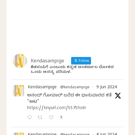
Kendasampige
Follow
ಕೆಂಡಸಂಪಿಗೆ ಎಂಬುದು ಕನ್ನಡ ಅಂತರ್ಜಾಲ ಲೋಕದ
ಒಂದು ಅನನ್ಯ ಪರಿಮಳ.
Kendasampige
9 Jun 2024
@kendasampige
·
ಆನಂದ್‌ ಗೋಪಾಲ್‌ ಬರೆದ ಈ ಭಾನುವಾರದ ಕತೆ
“ಆಟ”
https://tinyurl.com/5575hs6r
X