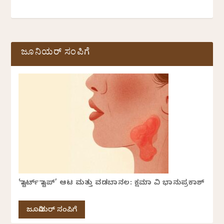
ಜೂನಿಯರ್ ಸಂಪಿಗೆ
‘ಸ್ಟಾರ್ಟ್ ಸ್ಟಾಪ್’ ಆಟ ಮತ್ತು ವಡಬಾನಲ: ಕ್ಷಮಾ ವಿ ಭಾನುಪ್ರಕಾಶ್
ಜೂನಿಯರ್ ಸಂಪಿಗೆ