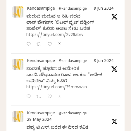
Kendasampige
8 Jun 2024
@kendasampige
·
ಮದುವೆ ಮದುವೆ ಆ ಸಿಹಿ ಪದವೆ
ಲಾಸ್‌ ವೇಗಸ್‌ನ ‘ಲಿಟಲ್ ವೈಟ್ ವೆಡ್ಡಿಂಗ್
ಚಾಪೆಲ್’ ಕುರಿತು ಅಚಲ ಸೇತು ಬರಹ
https://tinyurl.com/2v28abrv
X
Kendasampige
8 Jun 2024
@kendasampige
·
ಭಾರತಕ್ಕೆ ಹತ್ತಿರವಾದ ಅಮೇರಿಕ
ಎಂ.ವಿ. ಶಶಿಭೂಷಣ ರಾಜು ಅಂಕಣ “ಅನೇಕ
ಅಮೆರಿಕಾ” ನಿಮ್ಮ ಓದಿಗೆ
https://tinyurl.com/35mrwwsn
X
Kendasampige
@kendasampige
·
29 May 2024
ಭವ್ಯ ಟಿ.ಎಸ್. ಬರೆದ ಈ ದಿನದ ಕವಿತೆ