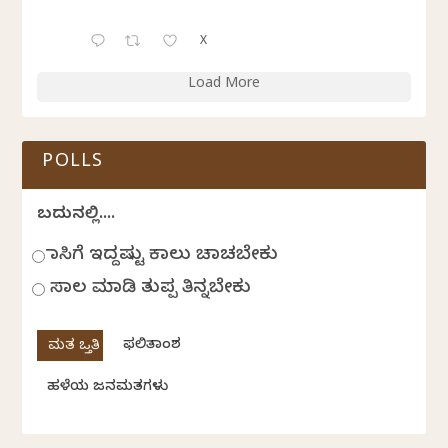
X
Load More
POLLS
ಬದುಕಿನಲ್ಲಿ....
ಹಾಸಿಗೆ ಇದ್ದಷ್ಟು ಕಾಲು ಚಾಚಬೇಕು
ಸಾಲ ಮಾಡಿ ತುಪ್ಪ ತಿನ್ನಬೇಕು
ಫಲಿತಾಂಶ
ಹಳೆಯ ಜನಮತಗಳು