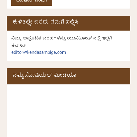
ಜೂನಿಯರ್ ಸಂಪಿಗೆ
ಕುಳಿತಲ್ಲೇ ಬರೆದು ನಮಗೆ ಸಲ್ಲಿಸಿ
ನಿಮ್ಮ ಅಪ್ರಕಟಿತ ಬರಹಗಳನ್ನು ಯುನಿಕೋಡ್ ನಲ್ಲಿ ಇಲ್ಲಿಗೆ
ಕಳುಹಿಸಿ
editor@kendasampige.com
ನಮ್ಮ ಸೋಷಿಯಲ್‌ ಮೀಡಿಯಾ