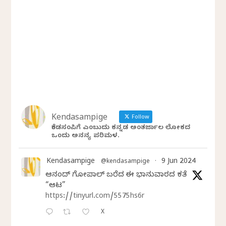
Kendasampige
Follow
ಕೆಂಡಸಂಪಿಗೆ ಎಂಬುದು ಕನ್ನಡ ಅಂತರ್ಜಾಲ ಲೋಕದ
ಒಂದು ಅನನ್ಯ ಪರಿಮಳ.
Kendasampige
9 Jun 2024
@kendasampige
·
ಆನಂದ್‌ ಗೋಪಾಲ್‌ ಬರೆದ ಈ ಭಾನುವಾರದ ಕತೆ
“ಆಟ”
https://tinyurl.com/5575hs6r
X