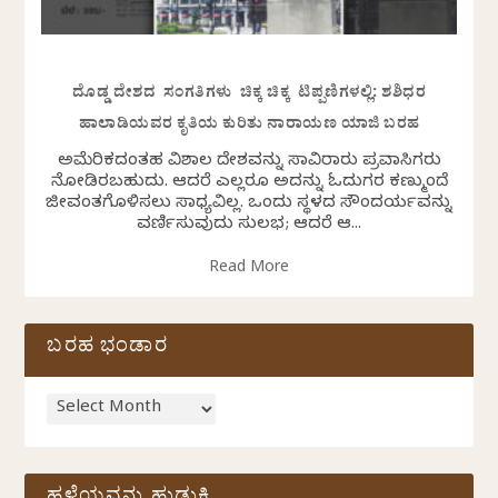
ದೊಡ್ಡ ದೇಶದ ಸಂಗತಿಗಳು ಚಿಕ್ಕ ಚಿಕ್ಕ ಟಿಪ್ಪಣಿಗಳಲ್ಲಿ: ಶಶಿಧರ
ಹಾಲಾಡಿಯವರ ಕೃತಿಯ ಕುರಿತು ನಾರಾಯಣ ಯಾಜಿ ಬರಹ
ಅಮೆರಿಕದಂತಹ ವಿಶಾಲ ದೇಶವನ್ನು ಸಾವಿರಾರು ಪ್ರವಾಸಿಗರು
ನೋಡಿರಬಹುದು. ಆದರೆ ಎಲ್ಲರೂ ಅದನ್ನು ಓದುಗರ ಕಣ್ಮುಂದೆ
ಜೀವಂತಗೊಳಿಸಲು ಸಾಧ್ಯವಿಲ್ಲ. ಒಂದು ಸ್ಥಳದ ಸೌಂದರ್ಯವನ್ನು
ವರ್ಣಿಸುವುದು ಸುಲಭ; ಆದರೆ ಆ...
Read More
ಬರಹ ಭಂಡಾರ