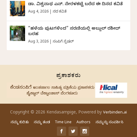
ಡಾ. ವಿಶ್ವನಾಥ ಎನ್.‌ ನೇರಳಕಟ್ಟೆ ಬರೆದ ಈ ದಿನದ ಕವಿತೆ
Aug 4, 2026
|
ದಿನದ ಕವಿತೆ
“ಹಳೆಯ ಪುಟಗಳಿಂದ” ಸರಣಿಯಲ್ಲಿ ಅಬ್ದುಲ್‌ ರಶೀದ್‌
ಬರಹ
Aug 3, 2026
|
ಸಂಪಿಗೆ ಸ್ಪೆಷಲ್
ಪ್ರಕಾಶಕರು
Copyright © 2026 Kendasampige, Powered by
Verbinden.ai
ನಮ್ಮ ಕುರಿತು
ನಮ್ಮ ತಂಡ
Time Line
Authors
ನಮ್ಮನ್ನು ಸಂಪರ್ಕಿಸಿ