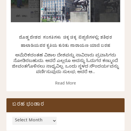
ದೊಡ್ಡ ದೇಶದ ಸಂಗತಿಗಳು ಚಿಕ್ಕ ಚಿಕ್ಕ ಟಿಪ್ಪಣಿಗಳಲ್ಲಿ: ಶಶಿಧರ
ಹಾಲಾಡಿಯವರ ಕೃತಿಯ ಕುರಿತು ನಾರಾಯಣ ಯಾಜಿ ಬರಹ
ಅಮೆರಿಕದಂತಹ ವಿಶಾಲ ದೇಶವನ್ನು ಸಾವಿರಾರು ಪ್ರವಾಸಿಗರು
ನೋಡಿರಬಹುದು. ಆದರೆ ಎಲ್ಲರೂ ಅದನ್ನು ಓದುಗರ ಕಣ್ಮುಂದೆ
ಜೀವಂತಗೊಳಿಸಲು ಸಾಧ್ಯವಿಲ್ಲ. ಒಂದು ಸ್ಥಳದ ಸೌಂದರ್ಯವನ್ನು
ವರ್ಣಿಸುವುದು ಸುಲಭ; ಆದರೆ ಆ...
Read More
ಬರಹ ಭಂಡಾರ