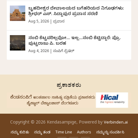
ಬೃಹದೀಶ್ವರ ದೇವಾಲಯದ ಬಗೆಹರಿಯದ ನಿಗೂಢಗಳು:
ಶ್ರೀಧರ್‌ ಎಸ್.‌ ಸಿದ್ದಾಪುರ ಪ್ರವಾಸ ಸರಣಿ
Aug 5, 2026
|
ಪ್ರವಾಸ
ನಂಬಿ ಕೆಟ್ಟವರಿಲ್ಲವೋ… ಇಲ್ಲ…ನಂಬಿ ಕೆಟ್ಟಿದ್ದಾರೆ: ಪ್ರೊ.
ಪುಟ್ಟರಾಜು ಪಿ. ಬರಹ
Aug 4, 2026
|
ಸಂಪಿಗೆ ಸ್ಪೆಷಲ್
ಪ್ರಕಾಶಕರು
Copyright © 2026 Kendasampige, Powered by
Verbinden.ai
ನಮ್ಮ ಕುರಿತು
ನಮ್ಮ ತಂಡ
Time Line
Authors
ನಮ್ಮನ್ನು ಸಂಪರ್ಕಿಸಿ