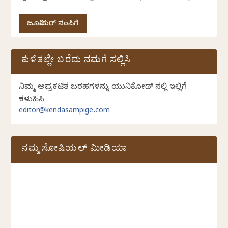
ಜೂನಿಯರ್ ಸಂಪಿಗೆ
ಕುಳಿತಲ್ಲೇ ಬರೆದು ನಮಗೆ ಸಲ್ಲಿಸಿ
ನಿಮ್ಮ ಅಪ್ರಕಟಿತ ಬರಹಗಳನ್ನು ಯುನಿಕೋಡ್ ನಲ್ಲಿ ಇಲ್ಲಿಗೆ
ಕಳುಹಿಸಿ
editor@kendasampige.com
ನಮ್ಮ ಸೋಷಿಯಲ್‌ ಮೀಡಿಯಾ