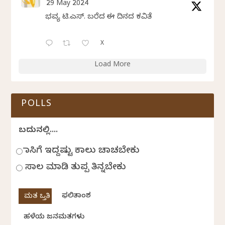
29 May 2024
ಭವ್ಯ ಟಿ.ಎಸ್. ಬರೆದ ಈ ದಿನದ ಕವಿತೆ
X
Load More
POLLS
ಬದುಕಿನಲ್ಲಿ....
ಹಾಸಿಗೆ ಇದ್ದಷ್ಟು ಕಾಲು ಚಾಚಬೇಕು
ಸಾಲ ಮಾಡಿ ತುಪ್ಪ ತಿನ್ನಬೇಕು
ಫಲಿತಾಂಶ
ಹಳೆಯ ಜನಮತಗಳು