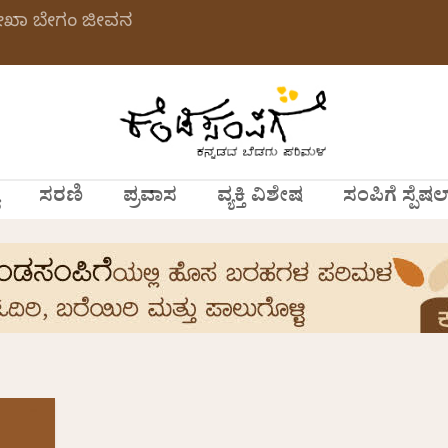
ಲೇಖಾ ಬೇಗಂ ಜೀವನ
ಸರಣಿ
ಪ್ರವಾಸ
ವ್ಯಕ್ತಿ ವಿಶೇಷ
ಸಂಪಿಗೆ ಸ್ಪೆಷಲ