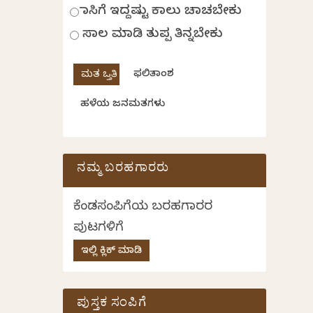
ಹಾಸಿಗೆ ಇದ್ದಷ್ಟು ಕಾಲು ಚಾಚಬೇಕು
ಸಾಲ ಮಾಡಿ ತುಪ್ಪ ತಿನ್ನಬೇಕು
ಫಲಿತಾಂಶ
ಹಳೆಯ ಜನಮತಗಳು
ನಮ್ಮ ಬರಹಗಾರರು
ಕೆಂಡಸಂಪಿಗೆಯ ಬರಹಗಾರರ
ಪುಟಗಳಿಗೆ
ಇಲ್ಲಿ ಕ್ಲಿಕ್ ಮಾಡಿ
ಪುಸ್ತಕ ಸಂಪಿಗೆ