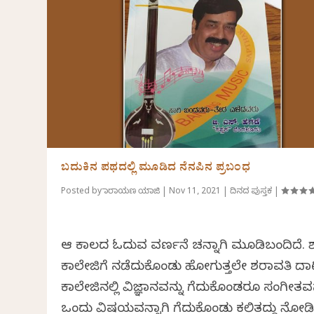
ಬದುಕಿನ ಪಥದಲ್ಲಿ ಮೂಡಿದ ನೆನಪಿನ ಪ್ರಬಂಧ
Posted by
ನಾರಾಯಣ ಯಾಜಿ
|
Nov 11, 2021
|
ದಿನದ ಪುಸ್ತಕ
|
ಆ ಕಾಲದ ಓದುವ ವರ್ಣನೆ ಚನ್ನಾಗಿ ಮೂಡಿಬಂದಿದೆ. ಶ
ಕಾಲೇಜಿಗೆ ನಡೆದುಕೊಂಡು ಹೋಗುತ್ತಲೇ ಶರಾವತಿ ದ
ಕಾಲೇಜಿನಲ್ಲಿ ವಿಜ್ಞಾನವನ್ನು ತೆಗೆದುಕೊಂಡರೂ ಸಂಗೀತವನ
ಒಂದು ವಿಷಯವನ್ನಾಗಿ ತೆಗೆದುಕೊಂಡು ಕಲಿತದ್ದು ನೋಡ