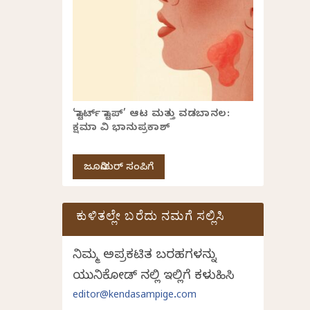
‘ಸ್ಟಾರ್ಟ್ ಸ್ಟಾಪ್’ ಆಟ ಮತ್ತು ವಡಬಾನಲ:
ಕ್ಷಮಾ ವಿ ಭಾನುಪ್ರಕಾಶ್
ಜೂನಿಯರ್ ಸಂಪಿಗೆ
ಕುಳಿತಲ್ಲೇ ಬರೆದು ನಮಗೆ ಸಲ್ಲಿಸಿ
ನಿಮ್ಮ ಅಪ್ರಕಟಿತ ಬರಹಗಳನ್ನು
ಯುನಿಕೋಡ್ ನಲ್ಲಿ ಇಲ್ಲಿಗೆ ಕಳುಹಿಸಿ
editor@kendasampige.com