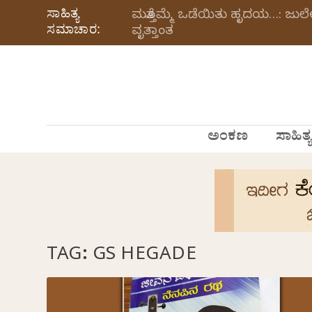
ಸಾಹಿತ್ಯ
ಮತ್ತೊಮ್ಮೆ ಒಡೆಯಿತು ಹೃದಯ…: ಜು
ಸಮಾಚಾರ:
ವೃತ್ತಾಂತ
ಅಂಕಣ
ಸಾಹಿತ್ಯ
TAG:
GS HEGADE