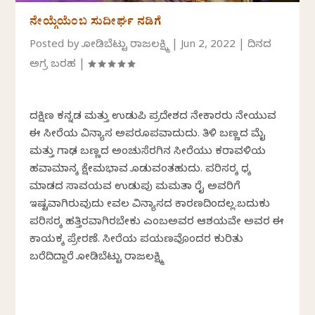
ನೇಯ್ಗೆಯೆಂಬ ಸುದೀರ್ಘ ನಡಿಗೆ
Posted by
ಕೋಡಿಬೆಟ್ಟು ರಾಜಲಕ್ಷ್ಮಿ
|
Jun 2, 2022
|
ದಿನದ
ಅಗ್ರ ಬರಹ
|
ದಕ್ಷಿಣ ಕನ್ನಡ ಮತ್ತು ಉಡುಪಿ ಪ್ರದೇಶದ ನೇಕಾರರು ನೇಯುವ
ಈ ಸೀರೆಯ ವಿನ್ಯಾಸ ಅಪರೂಪವಾದುದು. ತಿಳಿ ಬಣ್ಣದ ಮೈ
ಮತ್ತು ಗಾಢ ಬಣ್ಣದ ಅಂಚುಸೆರಗಿನ ಸೀರೆಯು ಕರಾವಳಿಯ
ಹವಾಮಾನಕ್ಕೆ ಕ್ಷೇಮಭಾವ ಕೊಡುವಂತಹುದು. ಪರಿಸರಕ್ಕೆ ಧಕ್ಕೆ
ಮಾಡದ ಸಾವಯವ ಉಡುಪು ಮಮತಾ ರೈ ಅವರಿಗೆ
ಇಷ್ಟವಾಗಿರುವುದು ಕೇವಲ ವಿನ್ಯಾಸದ ಕಾರಣದಿಂದಲ್ಲ.ಬದುಕು
ಪರಿಸರಕ್ಕೆ ಹತ್ತಿರವಾಗಿರಬೇಕು ಎಂಬಅವರ ಆಶಯವೇ ಅವರ ಈ
ಕಾಯಕಕ್ಕೆ ಪ್ರೇರಣೆ. ಸೀರೆಯ ಪಯಣವೊಂದರ ಕುರಿತು
ಬರೆದಿದ್ದಾರೆ ಕೋಡಿಬೆಟ್ಟು ರಾಜಲಕ್ಷ್ಮಿ