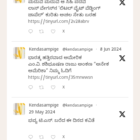
ಮದುವೆ ಮದುವೆ ಆ ಸಿಹಿ ಪದವೆ
ಲಾಸ್‌ ವೇಗಸ್‌ನ ‘ಲಿಟಲ್ ವೈಟ್ ವೆಡ್ಡಿಂಗ್
ಚಾಪೆಲ್’ ಕುರಿತು ಅಚಲ ಸೇತು ಬರಹ
https://tinyurl.com/2v28abrv
X
Kendasampige
8 Jun 2024
@kendasampige
·
ಭಾರತಕ್ಕೆ ಹತ್ತಿರವಾದ ಅಮೇರಿಕ
ಎಂ.ವಿ. ಶಶಿಭೂಷಣ ರಾಜು ಅಂಕಣ “ಅನೇಕ
ಅಮೆರಿಕಾ” ನಿಮ್ಮ ಓದಿಗೆ
https://tinyurl.com/35mrwwsn
X
Kendasampige
@kendasampige
·
29 May 2024
ಭವ್ಯ ಟಿ.ಎಸ್. ಬರೆದ ಈ ದಿನದ ಕವಿತೆ
X