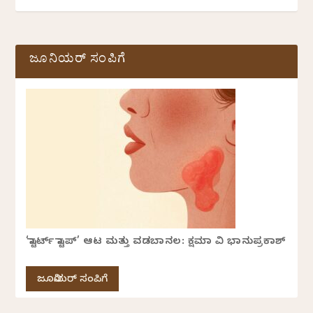
ಜೂನಿಯರ್ ಸಂಪಿಗೆ
‘ಸ್ಟಾರ್ಟ್ ಸ್ಟಾಪ್’ ಆಟ ಮತ್ತು ವಡಬಾನಲ: ಕ್ಷಮಾ ವಿ ಭಾನುಪ್ರಕಾಶ್
ಜೂನಿಯರ್ ಸಂಪಿಗೆ