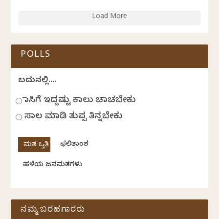
Load More
POLLS
ಬದುಕಿನಲ್ಲಿ....
ಹಾಸಿಗೆ ಇದ್ದಷ್ಟು ಕಾಲು ಚಾಚಬೇಕು
ಸಾಲ ಮಾಡಿ ತುಪ್ಪ ತಿನ್ನಬೇಕು
ಫಲಿತಾಂಶ
ಹಳೆಯ ಜನಮತಗಳು
ನಮ್ಮ ಬರಹಗಾರರು