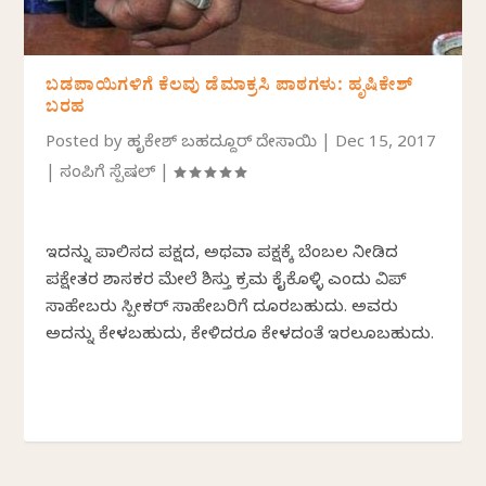
ಬಡಪಾಯಿಗಳಿಗೆ ಕೆಲವು ಡೆಮಾಕ್ರಸಿ ಪಾಠಗಳು: ಹೃಷಿಕೇಶ್
ಬರಹ
Posted by
ಹೃಷಿಕೇಶ್ ಬಹದ್ದೂರ್ ದೇಸಾಯಿ
|
Dec 15, 2017
|
ಸಂಪಿಗೆ ಸ್ಪೆಷಲ್
|
ಇದನ್ನು ಪಾಲಿಸದ ಪಕ್ಷದ, ಅಥವಾ ಪಕ್ಷಕ್ಕೆ ಬೆಂಬಲ ನೀಡಿದ
ಪಕ್ಷೇತರ ಶಾಸಕರ ಮೇಲೆ ಶಿಸ್ತು ಕ್ರಮ ಕೈಕೊಳ್ಳಿ ಎಂದು ವಿಪ್
ಸಾಹೇಬರು ಸ್ಪೀಕರ್ ಸಾಹೇಬರಿಗೆ ದೂರಬಹುದು. ಅವರು
ಅದನ್ನು ಕೇಳಬಹುದು, ಕೇಳಿದರೂ ಕೇಳದಂತೆ ಇರಲೂಬಹುದು.