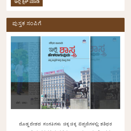
ಇಲ್ಲಿ ಕ್ಲಿಕ್ ಮಾಡಿ
ಪುಸ್ತಕ ಸಂಪಿಗೆ
ದೊಡ್ಡ ದೇಶದ ಸಂಗತಿಗಳು ಚಿಕ್ಕ ಚಿಕ್ಕ ಟಿಪ್ಪಣಿಗಳಲ್ಲಿ: ಶಶಿಧರ