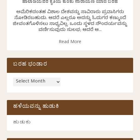
ಹಾಲಾಡಿಯವರ ಕೃತಿಯ ಕುರಿತು ನಾರಾಯಣ ಯಾಜಿ ಬರಹ
ಅಮೆರಿಕದಂತಹ ವಿಶಾಲ ದೇಶವನ್ನು ಸಾವಿರಾರು ಪ್ರವಾಸಿಗರು
ನೋಡಿರಬಹುದು. ಆದರೆ ಎಲ್ಲರೂ ಅದನ್ನು ಓದುಗರ ಕಣ್ಮುಂದೆ
ಜೀವಂತಗೊಳಿಸಲು ಸಾಧ್ಯವಿಲ್ಲ. ಒಂದು ಸ್ಥಳದ ಸೌಂದರ್ಯವನ್ನು
ವರ್ಣಿಸುವುದು ಸುಲಭ; ಆದರೆ ಆ...
Read More
ಬರಹ ಭಂಡಾರ
ಹಳೆಯವನ್ನು ಹುಡುಕಿ