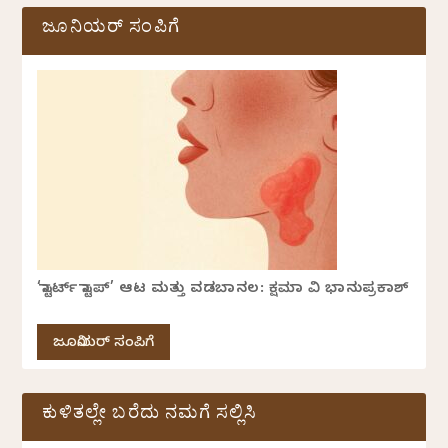
ಜೂನಿಯರ್ ಸಂಪಿಗೆ
‘ಸ್ಟಾರ್ಟ್ ಸ್ಟಾಪ್’ ಆಟ ಮತ್ತು ವಡಬಾನಲ: ಕ್ಷಮಾ ವಿ ಭಾನುಪ್ರಕಾಶ್
ಜೂನಿಯರ್ ಸಂಪಿಗೆ
ಕುಳಿತಲ್ಲೇ ಬರೆದು ನಮಗೆ ಸಲ್ಲಿಸಿ