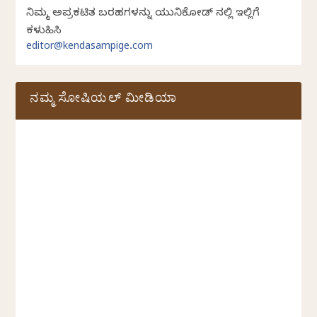
ನಿಮ್ಮ ಅಪ್ರಕಟಿತ ಬರಹಗಳನ್ನು ಯುನಿಕೋಡ್ ನಲ್ಲಿ ಇಲ್ಲಿಗೆ
ಕಳುಹಿಸಿ
editor@kendasampige.com
ನಮ್ಮ ಸೋಷಿಯಲ್‌ ಮೀಡಿಯಾ