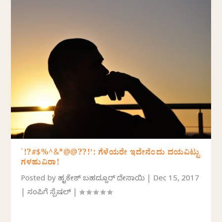
`!?#$%^&*@@??!’: ಗೆಳೆಯರೇ ಇದೇನೆಂದು ದಯವಿಟ್ಟು
ಗಳಹುವಿರಾ!
Posted by
ಹೃಷಿಕೇಶ್ ಬಹದ್ದೂರ್ ದೇಸಾಯಿ
|
Dec 15, 2017
|
ಸಂಪಿಗೆ ಸ್ಪೆಷಲ್
|