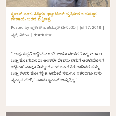
ಕೈತಾನ್ ಎಂಬ ಸಿದ್ಧಿಗಳ ಫ್ಯಾಂಟಮ್:ಹೃಷಿಕೇಶ ಬಹದ್ದೂರ
ದೇಸಾಯಿ ಬರೆದ ವ್ಯಕ್ತಿಚಿತ್ರ
Posted by
ಹೃಷಿಕೇಶ್ ಬಹದ್ದೂರ್ ದೇಸಾಯಿ
|
Jul 17, 2018
|
ವ್ಯಕ್ತಿ ವಿಶೇಷ
|
“ನಾವು ಕಪ್ಪಗೆ ಇದ್ದೇವೆ ನೋಡಿ. ಅದೂ ದೇವರ ಕೊಟ್ಟ ವರಾ.ಆ
ಬಣ್ಣ ಹೋಗಬಾರದು ಅಂತಲೇ ದೇವರು ನಮಗೆ ಅಡವಿಯೊಳಗ
ಇಟ್ಟಿದಾರೆ.ನಾವೂ ನಿಮ್ಮಂಗ ಪೇಟೆ ಒಳಗ ತಿರುಗಾಡಿದರ ನಮ್ಮ
ಬಣ್ಣ ಕಳದು ಹೋಗತೈತಿ. ಆಮೇಲೆ ನಮಗೂ ಇತರರಿಗೂ ಏನು
ವ್ಯತ್ಯಾಸ ಹೇಳ್ರಿ,” ಎಂದು ಕೈತಾನ್ ಅನ್ನುತ್ತಿದ್ದ.”