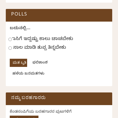
POLLS
ಬದುಕಿನಲ್ಲಿ....
ಹಾಸಿಗೆ ಇದ್ದಷ್ಟು ಕಾಲು ಚಾಚಬೇಕು
ಸಾಲ ಮಾಡಿ ತುಪ್ಪ ತಿನ್ನಬೇಕು
ಫಲಿತಾಂಶ
ಹಳೆಯ ಜನಮತಗಳು
ನಮ್ಮ ಬರಹಗಾರರು
ಕೆಂಡಸಂಪಿಗೆಯ ಬರಹಗಾರರ ಪುಟಗಳಿಗೆ