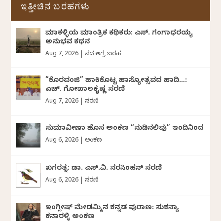
ಇತ್ತೀಚಿನ ಬರಹಗಳು
ಮಾಕಳ್ಳಿಯ ಮಾಂತ್ರಿಕ ಕಥಿಕರು: ಎಸ್. ಗಂಗಾಧರಯ್ಯ
ಅನುಭವ ಕಥನ
Aug 7, 2026
|
ದಿನದ ಅಗ್ರ ಬರಹ
“ಕೊರವಂಜಿ” ಹಾಕಿಕೊಟ್ಟ ಹಾಸ್ಯೋತ್ಸವದ ಹಾದಿ…:
ಎಚ್. ಗೋಪಾಲಕೃಷ್ಣ ಸರಣಿ
Aug 7, 2026
|
ಸರಣಿ
ಸುಮಾವೀಣಾ ಹೊಸ ಅಂಕಣ “ನುಡಿನಲಿವು” ಇಂದಿನಿಂದ
Aug 6, 2026
|
ಅಂಕಣ
ಖಗರತ್ನ: ಡಾ. ಎಸ್.ವಿ. ನರಸಿಂಹನ್‌‌ ಸರಣಿ
Aug 6, 2026
|
ಸರಣಿ
ಇಂಗ್ಲೀಷ್ ಮೇಡಮ್ಮಿನ ಕನ್ನಡ ಪುರಾಣ: ಸುಕನ್ಯಾ
ಕನಾರಳ್ಳಿ ಅಂಕಣ