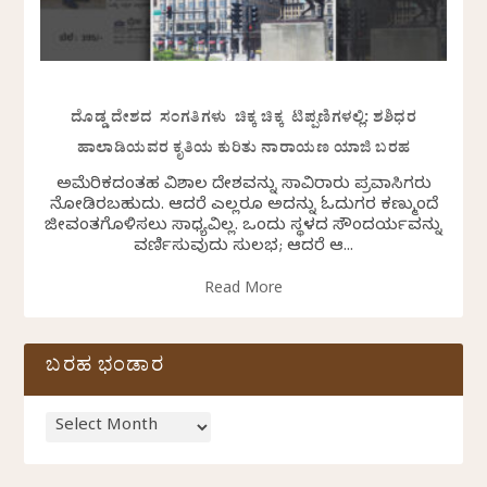
ದೊಡ್ಡ ದೇಶದ ಸಂಗತಿಗಳು ಚಿಕ್ಕ ಚಿಕ್ಕ ಟಿಪ್ಪಣಿಗಳಲ್ಲಿ: ಶಶಿಧರ
ಹಾಲಾಡಿಯವರ ಕೃತಿಯ ಕುರಿತು ನಾರಾಯಣ ಯಾಜಿ ಬರಹ
ಅಮೆರಿಕದಂತಹ ವಿಶಾಲ ದೇಶವನ್ನು ಸಾವಿರಾರು ಪ್ರವಾಸಿಗರು
ನೋಡಿರಬಹುದು. ಆದರೆ ಎಲ್ಲರೂ ಅದನ್ನು ಓದುಗರ ಕಣ್ಮುಂದೆ
ಜೀವಂತಗೊಳಿಸಲು ಸಾಧ್ಯವಿಲ್ಲ. ಒಂದು ಸ್ಥಳದ ಸೌಂದರ್ಯವನ್ನು
ವರ್ಣಿಸುವುದು ಸುಲಭ; ಆದರೆ ಆ...
Read More
ಬರಹ ಭಂಡಾರ