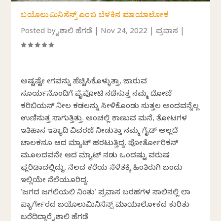
ಬಯೊಲುಮಿನಿಸೆನ್ಸ್ ಎಂಬ ಬೆಳಕಿನ ಮಾಯಾಲೋಕ
Posted by
ವೈಶಾಲಿ ಹೆಗಡೆ
|
Nov 24, 2022
|
ಪ್ರವಾಸ
|
ಅಷ್ಟಷ್ಟೇ ವೇಗವನ್ನು ಹೆಚ್ಚಿಸಿಕೊಳ್ಳುತ್ತಾ, ಜಾರುವ
ಸೂರ್ಯನೊಂದಿಗೆ ಪೈಪೋಟಿ ನಡೆಸುತ್ತ ನಮ್ಮ ದೋಣಿ
ಕರಿಬಿಯನ್ ನೀಲ ಕಡಲನ್ನು ಸೀಳಿಕೊಂಡು ಸುತ್ತಲ ಅಂದವನ್ನೆಲ್ಲ
ಉಣಿಸುತ್ತ ಸಾಗುತ್ತಿತ್ತು. ಅಂಚಲ್ಲಿ ಕಾಣುವ ಮನೆ, ತೋಟಗಳ
ಇತಿಹಾಸ ಇತ್ಯಾದಿ ವಿವರಣೆ ನೀಡುತ್ತಾ ನಮ್ಮ ಗೈಡ್ ಅಲ್ಲದೆ
ಚಾಲಕನೂ ಆದ ಮ್ಯಾಟ್ ಹರಟುತ್ತಿದ್ದ. ಪೋರ್ತೋರಿಕನ್
ಮೂಲದವನೇ ಆದ ಮ್ಯಾಟ್ ನಡುವೆ ಒಂದಷ್ಟು ವರುಷ
ಫ್ಲರಿಡಾದಲ್ಲಿದ್ದು, ನೆಲದ ಕರೆಯ ಸೆಳೆತಕ್ಕೆ ಹಿಂತಿರುಗಿ ಬಂದು
ಇಲ್ಲಿಯೇ ನೆಲೆಯೂರಿದ್ದ.
ʻಜಗದ ಜಗಲಿಯಲಿ ನಿಂತುʼ ಪ್ರವಾಸ ಬರಹಗಳ ಸಾಲಿನಲ್ಲಿ ಲಾ
ಪ್ಯಾರ್ಗೇರದ ಬಯೊಲುಮಿನಿಸೆನ್ಸ್ ಮಾಯಾಲೋಕದ ಕುರಿತು
ಬರೆದಿದ್ದಾರೆ ವೈಶಾಲಿ ಹೆಗಡೆ