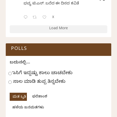
ಭವ್ಯ ಟಿ.ಎಸ್. ಬರೆದ ಈ ದಿನದ ಕವಿತೆ
X
Load More
POLLS
ಬದುಕಿನಲ್ಲಿ....
ಹಾಸಿಗೆ ಇದ್ದಷ್ಟು ಕಾಲು ಚಾಚಬೇಕು
ಸಾಲ ಮಾಡಿ ತುಪ್ಪ ತಿನ್ನಬೇಕು
ಫಲಿತಾಂಶ
ಹಳೆಯ ಜನಮತಗಳು