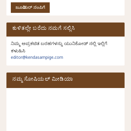
ಜೂನಿಯರ್ ಸಂಪಿಗೆ
ಕುಳಿತಲ್ಲೇ ಬರೆದು ನಮಗೆ ಸಲ್ಲಿಸಿ
ನಿಮ್ಮ ಅಪ್ರಕಟಿತ ಬರಹಗಳನ್ನು ಯುನಿಕೋಡ್ ನಲ್ಲಿ ಇಲ್ಲಿಗೆ
ಕಳುಹಿಸಿ
editor@kendasampige.com
ನಮ್ಮ ಸೋಷಿಯಲ್‌ ಮೀಡಿಯಾ