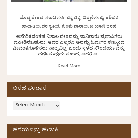
ದೊಡ್ಡ ದೇಶದ ಸಂಗತಿಗಳು ಚಿಕ್ಕ ಚಿಕ್ಕ ಟಿಪ್ಪಣಿಗಳಲ್ಲಿ: ಶಶಿಧರ
ಹಾಲಾಡಿಯವರ ಕೃತಿಯ ಕುರಿತು ನಾರಾಯಣ ಯಾಜಿ ಬರಹ
ಅಮೆರಿಕದಂತಹ ವಿಶಾಲ ದೇಶವನ್ನು ಸಾವಿರಾರು ಪ್ರವಾಸಿಗರು
ನೋಡಿರಬಹುದು. ಆದರೆ ಎಲ್ಲರೂ ಅದನ್ನು ಓದುಗರ ಕಣ್ಮುಂದೆ
ಜೀವಂತಗೊಳಿಸಲು ಸಾಧ್ಯವಿಲ್ಲ. ಒಂದು ಸ್ಥಳದ ಸೌಂದರ್ಯವನ್ನು
ವರ್ಣಿಸುವುದು ಸುಲಭ; ಆದರೆ ಆ...
Read More
ಬರಹ ಭಂಡಾರ
ಹಳೆಯವನ್ನು ಹುಡುಕಿ