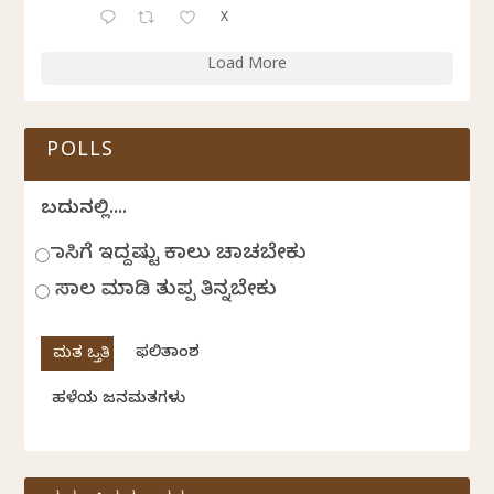
X
Load More
POLLS
ಬದುಕಿನಲ್ಲಿ....
ಹಾಸಿಗೆ ಇದ್ದಷ್ಟು ಕಾಲು ಚಾಚಬೇಕು
ಸಾಲ ಮಾಡಿ ತುಪ್ಪ ತಿನ್ನಬೇಕು
ಫಲಿತಾಂಶ
ಹಳೆಯ ಜನಮತಗಳು