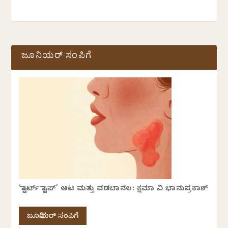
ಜೂನಿಯರ್ ಸಂಪಿಗೆ
‘ಸ್ಟಾರ್ಟ್ ಸ್ಟಾಪ್’ ಆಟ ಮತ್ತು ವಡಬಾನಲ: ಕ್ಷಮಾ ವಿ ಭಾನುಪ್ರಕಾಶ್
ಜೂನಿಯರ್ ಸಂಪಿಗೆ