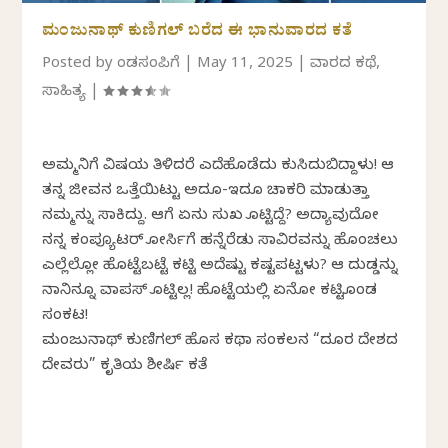
ಮಂಜುನಾಥ್ ಕುಣಿಗಲ್ ಬರೆದ ಈ ಭಾನುವಾರದ ಕತೆ
Posted by
ಕೆಂಡಸಂಪಿಗೆ
|
May 11, 2025
|
ವಾರದ ಕಥೆ
,
ಸಾಹಿತ್ಯ
|
ಅಮ್ಮನಿಗೆ ವಿಷಯ ತಿಳಿದರೆ ಎದೆಹೊಡೆದು ಕುಸಿದುಬಿದ್ದಾಳು! ಆಕೆ
ತನ್ನ ಜೀವನ ಒತ್ತೆಯಿಟ್ಟು ಅದೂ-ಇದೂ ಚಾಕರಿ ಮಾಡುತ್ತಾ
ನಮ್ಮನ್ನು ಸಾಕಿದ್ದು. ಆಕೆಗೆ ಏನು ಸುಖ ಕೊಟ್ಟಿದ್ದೆ? ಅದ್ಯಾವುದೋ
ನನ್ನ ಕಂಪ್ಯೂಟರ್ ಕೋರ್ಸಿಗೆ ಹನ್ನೆರೆಡು ಸಾವಿರವನ್ನು ಹೊಂಚಲು
ಎಲ್ಲೆಲ್ಲೋ ಹೊಟ್ಟೆಬಟ್ಟೆ ಕಟ್ಟಿ ಅದೆಷ್ಟು ಕಷ್ಟಪಟ್ಟಳು? ಆ ದುಡ್ಡನ್ನು
ನಾನಿನ್ನೂ ವಾಪಸ್ ಕೊಟ್ಟಿಲ್ಲ! ಹೊಟ್ಟೆಯಲ್ಲಿ ಏನೋ ಕಟ್ಟಿಕೊಂಡ
ಸಂಕಟ!
ಮಂಜುನಾಥ್ ಕುಣಿಗಲ್ ಹೊಸ ಕಥಾ ಸಂಕಲನ “ದೂರ ದೇಶದ
ದೇವರು” ಕೃತಿಯ ಶೀರ್ಷಿಕೆ ಕತೆ