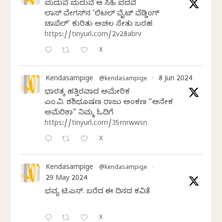
ಮದುವೆ ಮದುವೆ ಆ ಸಿಹಿ ಪದವೆ
ಲಾಸ್‌ ವೇಗಸ್‌ನ ‘ಲಿಟಲ್ ವೈಟ್ ವೆಡ್ಡಿಂಗ್
ಚಾಪೆಲ್’ ಕುರಿತು ಅಚಲ ಸೇತು ಬರಹ
https://tinyurl.com/2v28abrv
X
Kendasampige
8 Jun 2024
@kendasampige
·
ಭಾರತಕ್ಕೆ ಹತ್ತಿರವಾದ ಅಮೇರಿಕ
ಎಂ.ವಿ. ಶಶಿಭೂಷಣ ರಾಜು ಅಂಕಣ “ಅನೇಕ
ಅಮೆರಿಕಾ” ನಿಮ್ಮ ಓದಿಗೆ
https://tinyurl.com/35mrwwsn
X
Kendasampige
@kendasampige
·
29 May 2024
ಭವ್ಯ ಟಿ.ಎಸ್. ಬರೆದ ಈ ದಿನದ ಕವಿತೆ
X