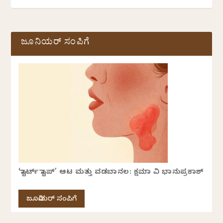
ಜೂನಿಯರ್ ಸಂಪಿಗೆ
‘ಸ್ಟಾರ್ಟ್ ಸ್ಟಾಪ್’ ಆಟ ಮತ್ತು ವಡಬಾನಲ: ಕ್ಷಮಾ ವಿ ಭಾನುಪ್ರಕಾಶ್
ಜೂನಿಯರ್ ಸಂಪಿಗೆ