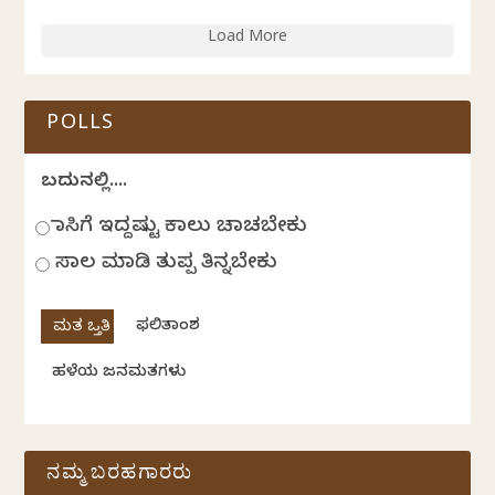
Load More
POLLS
ಬದುಕಿನಲ್ಲಿ....
ಹಾಸಿಗೆ ಇದ್ದಷ್ಟು ಕಾಲು ಚಾಚಬೇಕು
ಸಾಲ ಮಾಡಿ ತುಪ್ಪ ತಿನ್ನಬೇಕು
ಫಲಿತಾಂಶ
ಹಳೆಯ ಜನಮತಗಳು
ನಮ್ಮ ಬರಹಗಾರರು